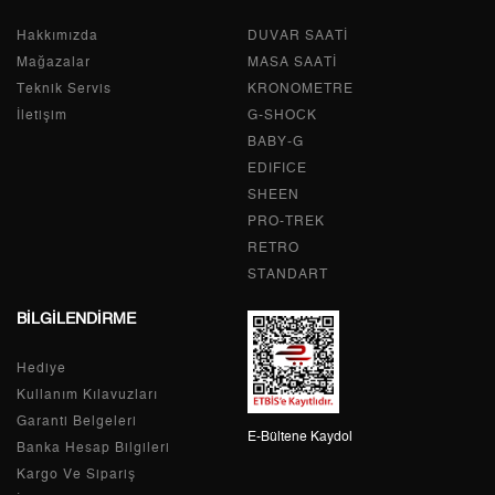
Hakkımızda
Tek Çekim
3.248,05 ₺
DUVAR SAATİ
3.248,05 ₺
Mağazalar
MASA SAATİ
2
1.624,03 ₺
3.248,06 ₺
Teknik Servis
KRONOMETRE
İletişim
G-SHOCK
3
1.136,08 ₺
3.408,24 ₺
BABY-G
EDIFICE
4
869,11 ₺
3.476,44 ₺
SHEEN
PRO-TREK
5
709,41 ₺
3.547,05 ₺
RETRO
6
603,50 ₺
3.621,00 ₺
STANDART
BİLGİLENDİRME
7
528,30 ₺
3.698,10 ₺
Hediye
8
472,32 ₺
3.778,56 ₺
Kullanım Kılavuzları
9
429,13 ₺
3.862,17 ₺
Garanti Belgeleri
E-Bültene Kaydol
Banka Hesap Bilgileri
Kargo Ve Sipariş