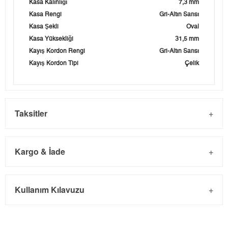
Kasa Kalınlığı
7,3 mm
Kasa Rengi
Gri-Altın Sarısı
Kasa Şekli
Oval
Kasa Yüksekliği
31,5 mm
Kayış Kordon Rengi
Gri-Altın Sarısı
Kayış Kordon Tipi
Çelik
Taksitler
Kargo & İade
Kargo ve Sipariş
Taksit
Taksit Tutarı
Toplam Tutar
Kullanım Kılavuzu
- Sipariş gönderimi 3 iş günü içinde yapılmaktadır. Resmi
Tek Çekim
3.248,05 ₺
3.248,05 ₺
bayram tatillerinde verilen siparişler tatil bitiminde kargoya
2
1.624,03 ₺
3.248,06 ₺