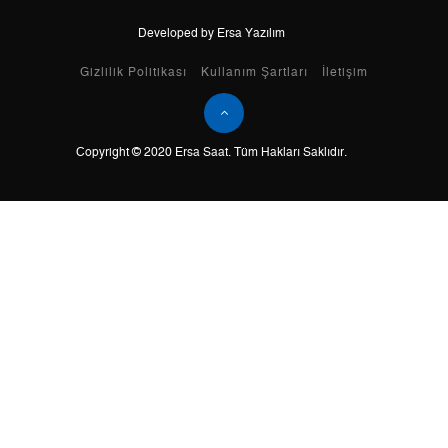
Developed by Ersa Yazılım
Taksit
Taksit Tutarı
Toplam Tutar
Gizlilik Politikası
Kullanım Şartları
İletişim
Tek Çekim
3.248,05 ₺
3.248,05 ₺
Copyright © 2020 Ersa Saat. Tüm Hakları Saklıdır.
2
1.624,03 ₺
3.248,06 ₺
3
1.136,08 ₺
3.408,24 ₺
4
869,11 ₺
3.476,44 ₺
5
709,41 ₺
3.547,05 ₺
6
603,50 ₺
3.621,00 ₺
7
528,30 ₺
3.698,10 ₺
8
472,32 ₺
3.778,56 ₺