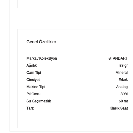
Genel Özellikler
Marka / Koleksiyon
STANDART
Ağırlık
83 gr
Cam Tipi
Mineral
Cinsiyet
Erkek
Makine Tipi
Analog
Pil Ömrü
3 Yıl
Su Geçirmezlik
50 mt
Tarz
Klasik Saat