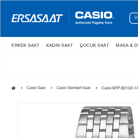
ERKEK SAAT
KADIN SAAT
ÇOCUK SAAT
MASA & D
Casio Saat
Casio Standart Saat
Casio MTP-B215D-1A