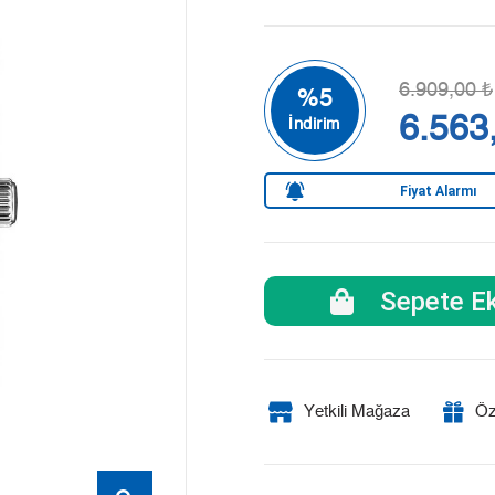
6.909,00 ₺
6.563
Fiyat Alarmı
Sepete Ek
Yetkili Mağaza
Öz