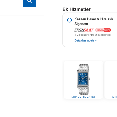
Ek Hizmetler
Kazaen Hasar & Hırsızlık
Sigortası
1 yıl geçerli hırsızlık sigortası
Detayları incele >
MTP-B215D-2AVDF
MT