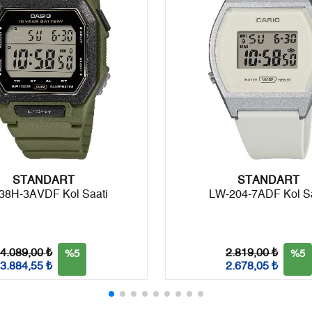
7
1.067,57 ₺
7.472,99 ₺
8
954,45 ₺
7.635,60 ₺
9
867,16 ₺
7.804,44 ₺
Taksit
Taksit Tutarı
Toplam Tutar
STANDART
Tek Çekim
6.563,55 ₺
6.563,55 ₺
STANDART
38H-3AVDF Kol Saati
LW-204-7ADF Kol Sa
2
3.281,78 ₺
6.563,56 ₺
3
2.295,75 ₺
6.887,25 ₺
4.089,00 ₺
2.819,00 ₺
%5
%5
3.884,55 ₺
2.678,05 ₺
4
1.756,27 ₺
7.025,08 ₺
5
1.433,56 ₺
7.167,80 ₺