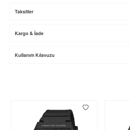
Taksitler
Kargo & İade
Kargo ve Sipariş
Taksit
Taksit Tutarı
Toplam Tutar
Kullanım Kılavuzu
Tek Çekim
6.563,55 ₺
6.563,55 ₺
- Sipariş gönderimi 3 iş günü içinde yapılmaktadır. Resmi bayram ta
- İnternet mağazamızdan yapacağınız tüm alışverişlerde Türkiye'ni
2
3.281,78 ₺
6.563,56 ₺
İade
3
2.295,75 ₺
6.887,25 ₺
- Kargonuz elinize ulaştığı tarihten itibaren 14 gün içerisinde iade
4
1.756,27 ₺
7.025,08 ₺
5
1.433,56 ₺
7.167,80 ₺
6
1.219,54 ₺
7.317,24 ₺