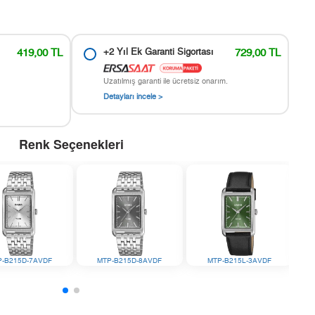
419,00 TL
+2 Yıl Ek Garanti Sigortası
729,00 TL
Uzatılmış garanti ile ücretsiz onarım.
Detayları incele >
Renk Seçenekleri
P-B215D-7AVDF
MTP-B215D-8AVDF
MTP-B215L-3AVDF