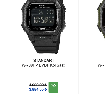
7
1.067,57 ₺
7.472,99 ₺
8
954,45 ₺
7.635,60 ₺
9
867,16 ₺
7.804,44 ₺
Taksit
Taksit Tutarı
Toplam Tutar
STANDART
Tek Çekim
6.563,55 ₺
6.563,55 ₺
W-738H-1BVDF Kol Saati
W-7
2
3.281,78 ₺
6.563,56 ₺
3
2.295,75 ₺
6.887,25 ₺
4.089,00 ₺
%5
3.884,55 ₺
4
1.756,27 ₺
7.025,08 ₺
5
1.433,56 ₺
7.167,80 ₺