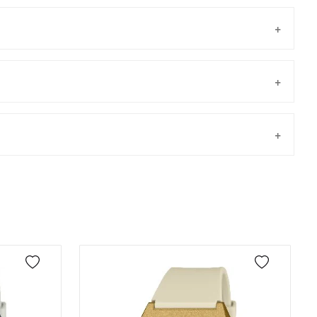
Taksit
Taksit Tutarı
Toplam Tutar
Tek Çekim
6.563,55 ₺
6.563,55 ₺
önderilir.
2
3.281,78 ₺
6.563,56 ₺
3
2.295,75 ₺
6.887,25 ₺
4
1.756,27 ₺
7.025,08 ₺
5
1.433,56 ₺
7.167,80 ₺
6
1.219,54 ₺
7.317,24 ₺