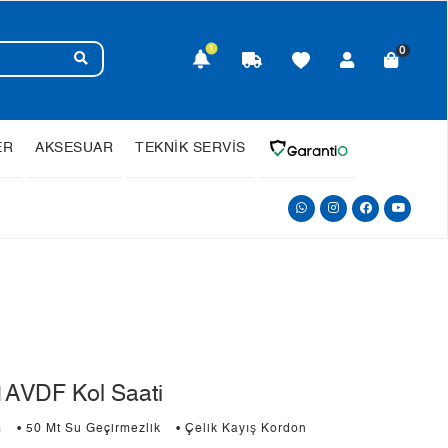
1
0
ER
AKSESUAR
TEKNİK SERVİS
AVDF Kol Saati
m
• 50 Mt Su Geçirmezlik
• Çelik Kayış Kordon