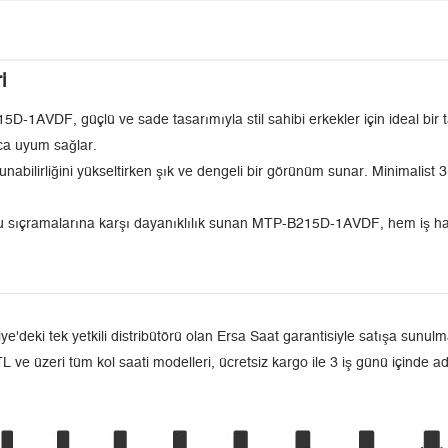
i
5D-1AVDF, güçlü ve sade tasarımıyla stil sahibi erkekler için ideal bir 
ca uyum sağlar.
nabilirliğini yükseltirken şık ve dengeli bir görünüm sunar. Minimalist
 su sıçramalarına karşı dayanıklılık sunan MTP-B215D-1AVDF, hem iş hay
ki tek yetkili distribütörü olan Ersa Saat garantisiyle satışa sunulmak
L ve üzeri tüm kol saati modelleri, ücretsiz kargo ile 3 iş günü içinde a