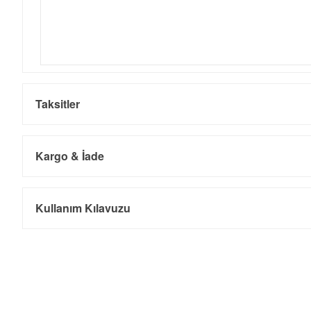
Taksitler
Kargo & İade
Kargo ve Sipariş
Taksit
Taksit Tutarı
Toplam Tutar
Kullanım Kılavuzu
Tek Çekim
0,00 ₺
0,00 ₺
- Sipariş gönderimi 3 iş günü içinde yapılmaktadır. Resmi bayram ta
- İnternet mağazamızdan yapacağınız tüm alışverişlerde Türkiye'ni
2
0,00 ₺
0,00 ₺
İade
3
0,00 ₺
0,00 ₺
- Kargonuz elinize ulaştığı tarihten itibaren 14 gün içerisinde iade