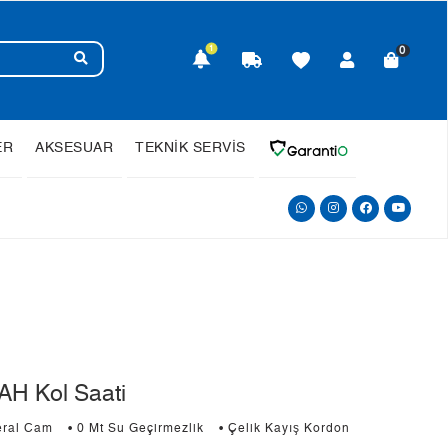
1
0
ER
AKSESUAR
TEKNİK SERVİS
H Kol Saati
eral Cam
• 0 Mt Su Geçirmezlik
• Çelik Kayış Kordon