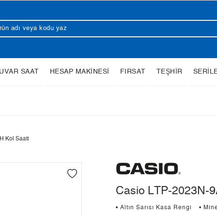
UVAR SAAT
HESAP MAKİNESİ
FIRSAT
TEŞHİR
SERİL
 Kol Saati
Casio LTP-2023N-9A
• Altın Sarısı Kasa Rengi
• Min