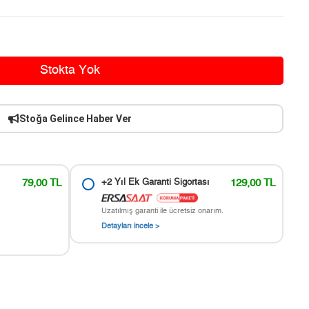
Stokta Yok
Stoğa Gelince Haber Ver
79,00 TL
+2 Yıl Ek Garanti Sigortası
129,00 TL
Uzatılmış garanti ile ücretsiz onarım.
Detayları incele >