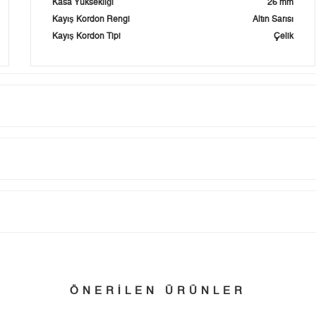
Kasa Yüksekliği
26 mm
Kayış Kordon Rengi
Altın Sarısı
Kayış Kordon Tipi
Çelik
Taksit
Taksit Tutarı
Toplam Tutar
Tek Çekim
0,00 ₺
0,00 ₺
tillerinde verilen siparişler tatil bitiminde kargoya verilir.
n her yerine 2.500₺ ve üzeri alışverişlerde Yurtiçi Kargo ile ücretsiz g
2
0,00 ₺
0,00 ₺
ÖNERİLEN ÜRÜNLER
3
0,00 ₺
0,00 ₺
 edebilirsiniz.