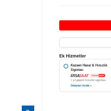
Ek Hizmetler
Kazaen Hasar & Hırsızlık
Sigortası
1 yıl geçerli hırsızlık sigortası
Detayları incele >