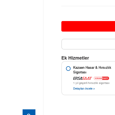
Ek Hizmetler
Kazaen Hasar & Hırsızlık
Sigortası
1 yıl geçerli hırsızlık sigortası
Detayları incele >