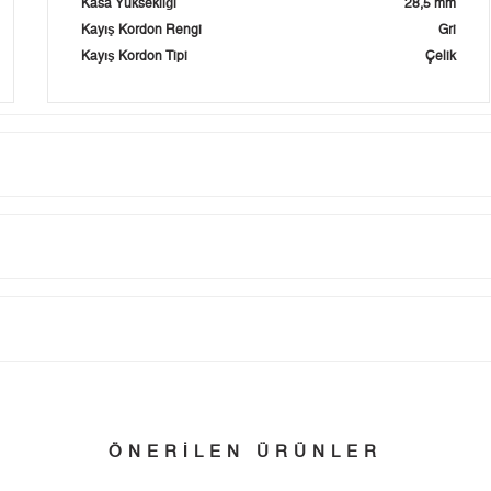
Kasa Yüksekliği
28,5 mm
Kayış Kordon Rengi
Gri
Kayış Kordon Tipi
Çelik
Taksit
Taksit Tutarı
Toplam Tutar
Tek Çekim
0,00 ₺
0,00 ₺
tillerinde verilen siparişler tatil bitiminde kargoya verilir.
n her yerine 2.500₺ ve üzeri alışverişlerde Yurtiçi Kargo ile ücretsiz g
2
0,00 ₺
0,00 ₺
ÖNERİLEN ÜRÜNLER
3
0,00 ₺
0,00 ₺
 edebilirsiniz.