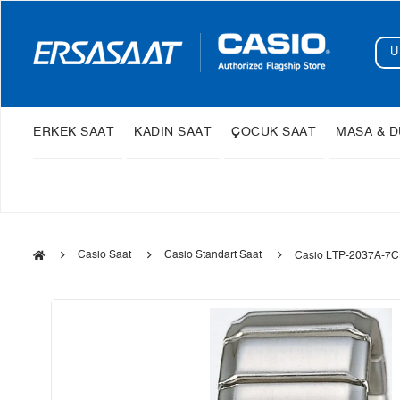
ERKEK SAAT
KADIN SAAT
ÇOCUK SAAT
MASA & D
Casio Saat
Casio Standart Saat
Casio LTP-2037A-7CD