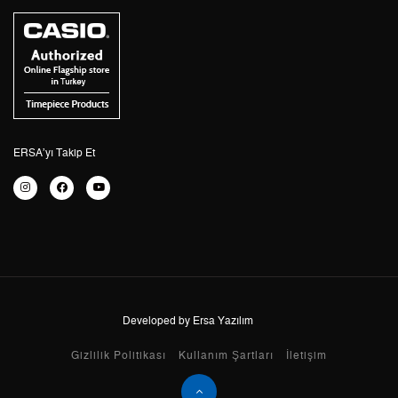
3
0,00 ₺
0,00 ₺
4
0,00 ₺
0,00 ₺
5
0,00 ₺
0,00 ₺
6
0,00 ₺
0,00 ₺
ERSA’yı Takip Et
7
0,00 ₺
0,00 ₺
8
0,00 ₺
0,00 ₺
9
0,00 ₺
0,00 ₺
Developed by Ersa Yazılım
Taksit
Taksit Tutarı
Toplam Tutar
Gizlilik Politikası
Kullanım Şartları
İletişim
Tek Çekim
0,00 ₺
0,00 ₺