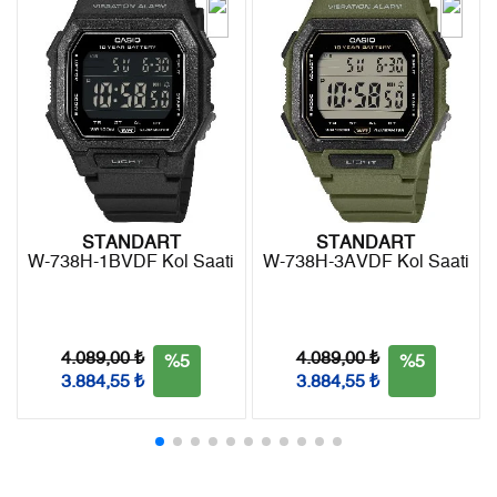
5
0,00 ₺
0,00 ₺
- Kargonuz elinize ulaştığı tarihten itibaren 14 gün içerisinde
6
0,00 ₺
0,00 ₺
iade edebilirsiniz.
7
0,00 ₺
0,00 ₺
8
0,00 ₺
0,00 ₺
9
0,00 ₺
0,00 ₺
STANDART
STANDART
W-738H-1BVDF Kol Saati
W-738H-3AVDF Kol Saati
Taksit
Taksit Tutarı
Toplam Tutar
Tek Çekim
0,00 ₺
0,00 ₺
4.089,00 ₺
4.089,00 ₺
%5
%5
3.884,55 ₺
3.884,55 ₺
2
0,00 ₺
0,00 ₺
3
0,00 ₺
0,00 ₺