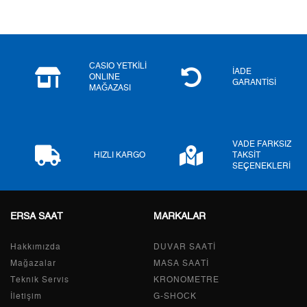
4
0,00 ₺
0,00 ₺
5
0,00 ₺
0,00 ₺
6
0,00 ₺
0,00 ₺
CASIO YETKİLİ
İADE
ONLINE
GARANTİSİ
MAĞAZASI
7
0,00 ₺
0,00 ₺
8
0,00 ₺
0,00 ₺
VADE FARKSIZ
9
0,00 ₺
0,00 ₺
HIZLI KARGO
TAKSİT
SEÇENEKLERİ
ERSA SAAT
MARKALAR
Taksit
Taksit Tutarı
Toplam Tutar
Hakkımızda
Tek Çekim
0,00 ₺
DUVAR SAATİ
0,00 ₺
Mağazalar
MASA SAATİ
2
0,00 ₺
0,00 ₺
Teknik Servis
KRONOMETRE
İletişim
G-SHOCK
3
0,00 ₺
0,00 ₺