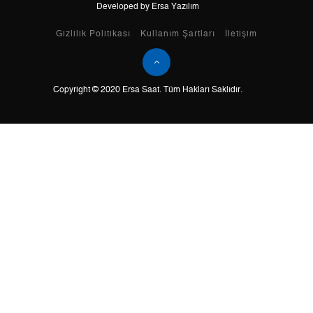
Developed by Ersa Yazılım
Taksit
Taksit Tutarı
Toplam Tutar
Gizlilik Politikası
Kullanım Şartları
İletişim
Tek Çekim
0,00 ₺
0,00 ₺
Copyright © 2020 Ersa Saat. Tüm Hakları Saklıdır.
2
0,00 ₺
0,00 ₺
3
0,00 ₺
0,00 ₺
4
0,00 ₺
0,00 ₺
5
0,00 ₺
0,00 ₺
6
0,00 ₺
0,00 ₺
7
0,00 ₺
0,00 ₺
8
0,00 ₺
0,00 ₺
9
0,00 ₺
0,00 ₺