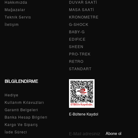
Hakkımızda
Tek Çekim
0,00 ₺
DUVAR SAATİ
0,00 ₺
Mağazalar
MASA SAATİ
2
0,00 ₺
0,00 ₺
Teknik Servis
KRONOMETRE
İletişim
G-SHOCK
3
0,00 ₺
0,00 ₺
BABY-G
EDIFICE
4
0,00 ₺
0,00 ₺
SHEEN
PRO-TREK
5
0,00 ₺
0,00 ₺
RETRO
6
0,00 ₺
0,00 ₺
STANDART
BİLGİLENDİRME
7
0,00 ₺
0,00 ₺
Hediye
8
0,00 ₺
0,00 ₺
Kullanım Kılavuzları
9
0,00 ₺
0,00 ₺
Garanti Belgeleri
E-Bültene Kaydol
Banka Hesap Bilgileri
Kargo Ve Sipariş
İade Süreci
Abone ol