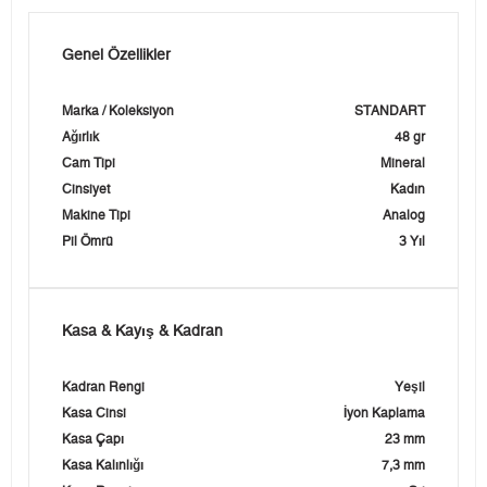
Genel Özellikler
Marka / Koleksiyon
STANDART
Ağırlık
48 gr
Cam Tipi
Mineral
Cinsiyet
Kadın
Makine Tipi
Analog
Pil Ömrü
3 Yıl
Kasa & Kayış & Kadran
Kadran Rengi
Yeşil
Kasa Cinsi
İyon Kaplama
Kasa Çapı
23 mm
Kasa Kalınlığı
7,3 mm