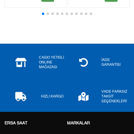
2
0,00 ₺
0,00 ₺
3
0,00 ₺
0,00 ₺
4
0,00 ₺
0,00 ₺
5
0,00 ₺
0,00 ₺
6
0,00 ₺
0,00 ₺
CASIO YETKİLİ
İADE
ONLINE
GARANTİSİ
MAĞAZASI
7
0,00 ₺
0,00 ₺
8
0,00 ₺
0,00 ₺
VADE FARKSIZ
9
0,00 ₺
0,00 ₺
HIZLI KARGO
TAKSİT
SEÇENEKLERİ
ERSA SAAT
MARKALAR
Taksit
Taksit Tutarı
Toplam Tutar