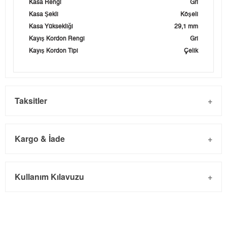
Kasa Rengi
Gri
Kasa Şekli
Köşeli
Kasa Yüksekliği
29,1 mm
Kayış Kordon Rengi
Gri
Kayış Kordon Tipi
Çelik
Taksitler
Kargo & İade
Kargo ve Sipariş
Taksit
Taksit Tutarı
Toplam Tutar
Kullanım Kılavuzu
- Sipariş gönderimi 3 iş günü içinde yapılmaktadır. Resmi
Tek Çekim
0,00 ₺
0,00 ₺
bayram tatillerinde verilen siparişler tatil bitiminde kargoya
2
0,00 ₺
0,00 ₺
verilir.