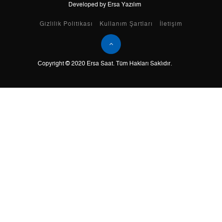
Developed by Ersa Yazılım
Taksit
Taksit Tutarı
Toplam Tutar
Gizlilik Politikası
Kullanım Şartları
İletişim
Tek Çekim
0,00 ₺
0,00 ₺
Copyright © 2020 Ersa Saat. Tüm Hakları Saklıdır.
2
0,00 ₺
0,00 ₺
3
0,00 ₺
0,00 ₺
4
0,00 ₺
0,00 ₺
5
0,00 ₺
0,00 ₺
6
0,00 ₺
0,00 ₺
7
0,00 ₺
0,00 ₺
8
0,00 ₺
0,00 ₺
9
0,00 ₺
0,00 ₺