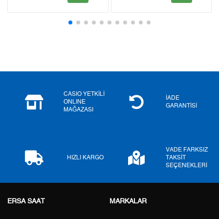
2
0,00 ₺
0,00 ₺
3
0,00 ₺
0,00 ₺
4
0,00 ₺
0,00 ₺
5
0,00 ₺
0,00 ₺
6
0,00 ₺
0,00 ₺
CASIO YETKİLİ
İADE
ONLINE
GARANTİSİ
MAĞAZASI
7
0,00 ₺
0,00 ₺
8
0,00 ₺
0,00 ₺
VADE FARKSIZ
9
0,00 ₺
0,00 ₺
HIZLI KARGO
TAKSİT
SEÇENEKLERİ
ERSA SAAT
MARKALAR
Taksit
Taksit Tutarı
Toplam Tutar