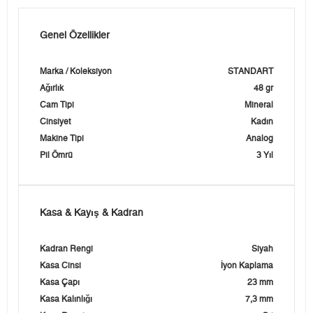
Genel Özellikler
Marka / Koleksiyon
STANDART
Ağırlık
48 gr
Cam Tipi
Mineral
Cinsiyet
Kadın
Makine Tipi
Analog
Pil Ömrü
3 Yıl
Kasa & Kayış & Kadran
Kadran Rengi
Siyah
Kasa Cinsi
İyon Kaplama
Kasa Çapı
23 mm
Kasa Kalınlığı
7,3 mm