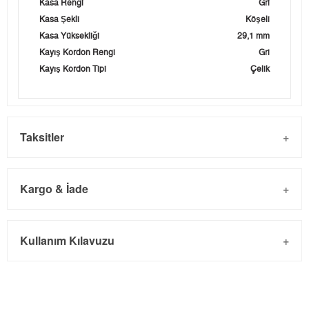
Kasa Rengi
Gri
Kasa Şekli
Köşeli
Kasa Yüksekliği
29,1 mm
Kayış Kordon Rengi
Gri
Kayış Kordon Tipi
Çelik
Taksitler
Kargo & İade
Kargo ve Sipariş
Taksit
Taksit Tutarı
Toplam Tutar
Kullanım Kılavuzu
- Sipariş gönderimi 3 iş günü içinde yapılmaktadır. Resmi
Tek Çekim
0,00 ₺
0,00 ₺
bayram tatillerinde verilen siparişler tatil bitiminde kargoya
2
0,00 ₺
0,00 ₺
verilir.