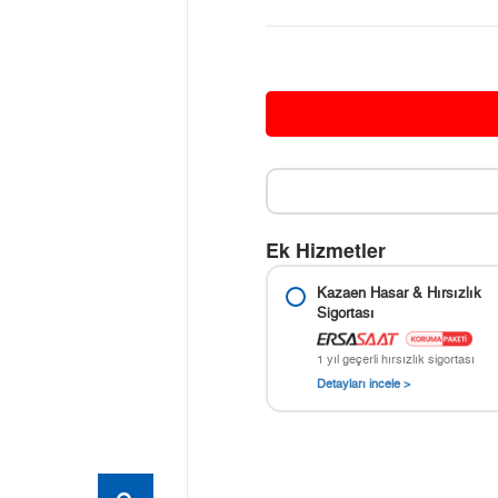
Ek Hizmetler
Kazaen Hasar & Hırsızlık
Sigortası
1 yıl geçerli hırsızlık sigortası
Detayları incele >