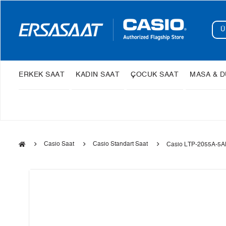
ERKEK SAAT
KADIN SAAT
ÇOCUK SAAT
MASA & D
Casio Saat
Casio Standart Saat
Casio LTP-2055A-5AD