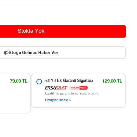
Stokta Yok
Stoğa Gelince Haber Ver
79,00 TL
+2 Yıl Ek Garanti Sigortası
129,00 TL
Uzatılmış garanti ile ücretsiz onarım.
Detayları incele >