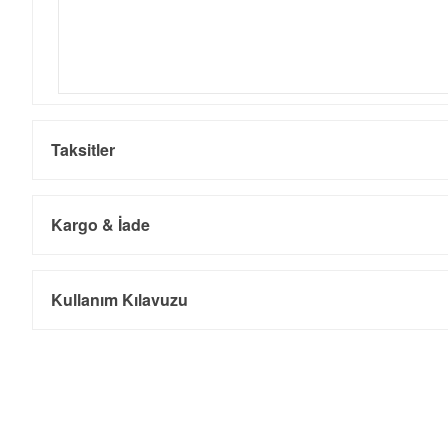
Taksitler
Kargo & İade
Kargo ve Sipariş
Taksit
Taksit Tutarı
Toplam Tutar
Kullanım Kılavuzu
Tek Çekim
0,00 ₺
0,00 ₺
- Sipariş gönderimi 3 iş günü içinde yapılmaktadır. Resmi bayram ta
- İnternet mağazamızdan yapacağınız tüm alışverişlerde Türkiye'ni
2
0,00 ₺
0,00 ₺
İade
3
0,00 ₺
0,00 ₺
- Kargonuz elinize ulaştığı tarihten itibaren 14 gün içerisinde iade