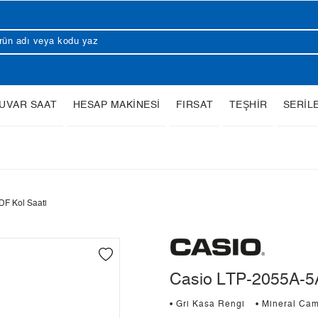
UVAR SAAT
HESAP MAKİNESİ
FIRSAT
TEŞHİR
SERİL
F Kol Saati
Casio LTP-2055A-5A
• Gri Kasa Rengi
• Mineral Ca