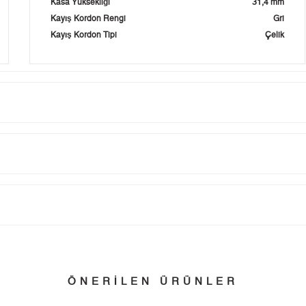
Kasa Yüksekliği
31,4 mm
Kayış Kordon Rengi
Gri
Kayış Kordon Tipi
Çelik
Taksit
Taksit Tutarı
Toplam Tutar
Tek Çekim
0,00 ₺
0,00 ₺
tillerinde verilen siparişler tatil bitiminde kargoya verilir.
n her yerine 2.500₺ ve üzeri alışverişlerde Yurtiçi Kargo ile ücretsiz g
2
0,00 ₺
0,00 ₺
ÖNERİLEN ÜRÜNLER
3
0,00 ₺
0,00 ₺
 edebilirsiniz.