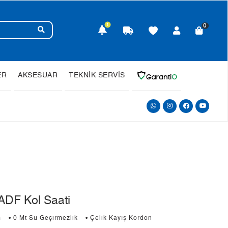
1
0
ER
AKSESUAR
TEKNİK SERVİS
DF Kol Saati
m
• 0 Mt Su Geçirmezlik
• Çelik Kayış Kordon