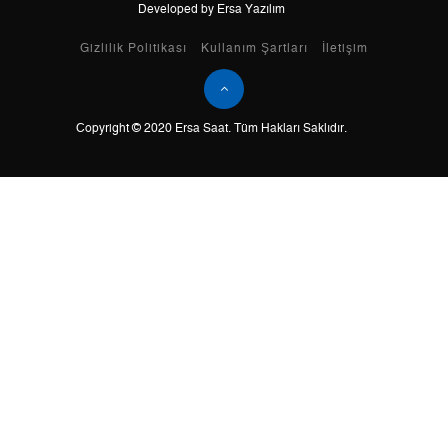
Developed by Ersa Yazılım
Taksit
Taksit Tutarı
Toplam Tutar
Gizlilik Politikası
Kullanım Şartları
İletişim
Tek Çekim
0,00 ₺
0,00 ₺
Copyright © 2020 Ersa Saat. Tüm Hakları Saklıdır.
2
0,00 ₺
0,00 ₺
3
0,00 ₺
0,00 ₺
4
0,00 ₺
0,00 ₺
5
0,00 ₺
0,00 ₺
6
0,00 ₺
0,00 ₺
7
0,00 ₺
0,00 ₺
8
0,00 ₺
0,00 ₺
9
0,00 ₺
0,00 ₺