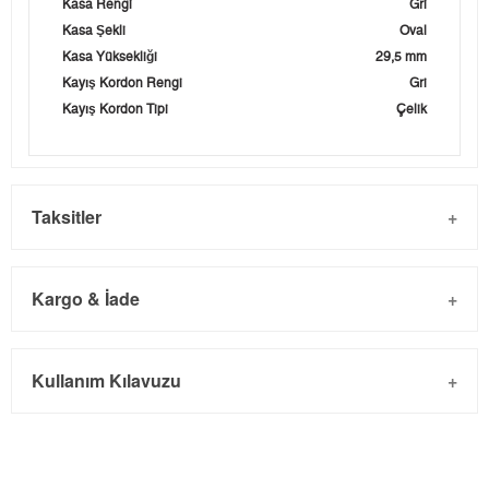
Kasa Rengi
Gri
Kasa Şekli
Oval
Kasa Yüksekliği
29,5 mm
Kayış Kordon Rengi
Gri
Kayış Kordon Tipi
Çelik
Taksitler
Kargo & İade
Kargo ve Sipariş
Taksit
Taksit Tutarı
Toplam Tutar
Kullanım Kılavuzu
- Sipariş gönderimi 3 iş günü içinde yapılmaktadır. Resmi
Tek Çekim
0,00 ₺
0,00 ₺
bayram tatillerinde verilen siparişler tatil bitiminde kargoya
2
0,00 ₺
0,00 ₺
verilir.