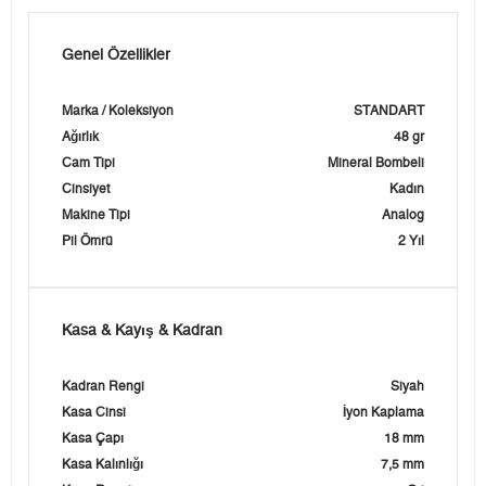
Genel Özellikler
Marka / Koleksiyon
STANDART
Ağırlık
48 gr
Cam Tipi
Mineral Bombeli
Cinsiyet
Kadın
Makine Tipi
Analog
Pil Ömrü
2 Yıl
Kasa & Kayış & Kadran
Kadran Rengi
Siyah
Kasa Cinsi
İyon Kaplama
Kasa Çapı
18 mm
Kasa Kalınlığı
7,5 mm