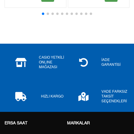
2
0,00 ₺
0,00 ₺
3
0,00 ₺
0,00 ₺
4
0,00 ₺
0,00 ₺
5
0,00 ₺
0,00 ₺
6
0,00 ₺
0,00 ₺
CASIO YETKİLİ
İADE
ONLINE
GARANTİSİ
MAĞAZASI
7
0,00 ₺
0,00 ₺
8
0,00 ₺
0,00 ₺
VADE FARKSIZ
9
0,00 ₺
0,00 ₺
HIZLI KARGO
TAKSİT
SEÇENEKLERİ
ERSA SAAT
MARKALAR
Taksit
Taksit Tutarı
Toplam Tutar