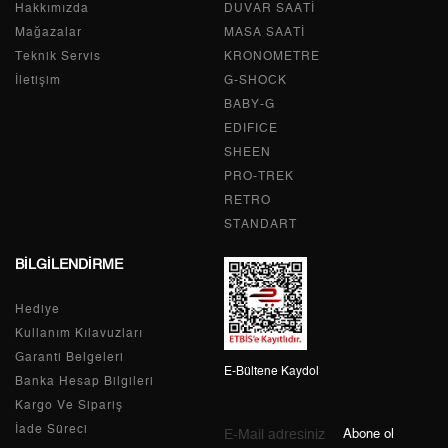
Hakkımızda
Tek Çekim
0,00 ₺
DUVAR SAATİ
0,00 ₺
Mağazalar
MASA SAATİ
2
0,00 ₺
0,00 ₺
Teknik Servis
KRONOMETRE
İletişim
G-SHOCK
3
0,00 ₺
0,00 ₺
BABY-G
EDIFICE
4
0,00 ₺
0,00 ₺
SHEEN
PRO-TREK
5
0,00 ₺
0,00 ₺
RETRO
6
0,00 ₺
0,00 ₺
STANDART
BİLGİLENDİRME
7
0,00 ₺
0,00 ₺
Hediye
8
0,00 ₺
0,00 ₺
Kullanım Kılavuzları
9
0,00 ₺
0,00 ₺
Garanti Belgeleri
E-Bültene Kaydol
Banka Hesap Bilgileri
Kargo Ve Sipariş
İade Süreci
Abone ol