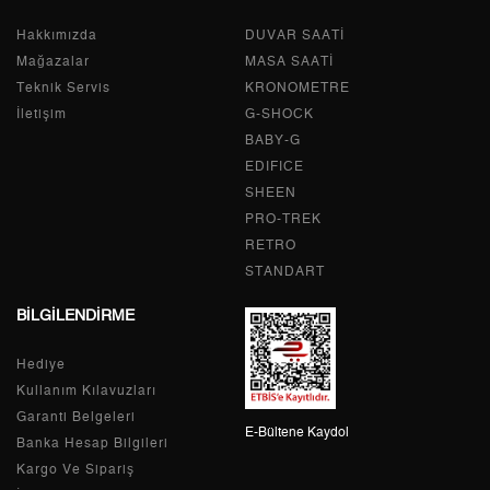
Hakkımızda
Tek Çekim
0,00 ₺
DUVAR SAATİ
0,00 ₺
Mağazalar
MASA SAATİ
2
0,00 ₺
0,00 ₺
Teknik Servis
KRONOMETRE
İletişim
G-SHOCK
3
0,00 ₺
0,00 ₺
BABY-G
EDIFICE
4
0,00 ₺
0,00 ₺
SHEEN
PRO-TREK
5
0,00 ₺
0,00 ₺
RETRO
6
0,00 ₺
0,00 ₺
STANDART
BİLGİLENDİRME
7
0,00 ₺
0,00 ₺
Hediye
8
0,00 ₺
0,00 ₺
Kullanım Kılavuzları
9
0,00 ₺
0,00 ₺
Garanti Belgeleri
E-Bültene Kaydol
Banka Hesap Bilgileri
Kargo Ve Sipariş