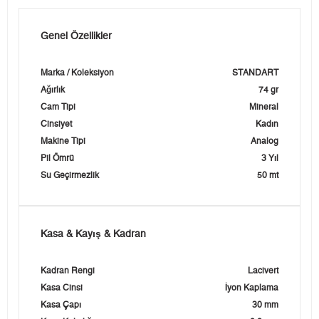
Genel Özellikler
Marka / Koleksiyon
STANDART
Ağırlık
74 gr
Cam Tipi
Mineral
Cinsiyet
Kadın
Makine Tipi
Analog
Pil Ömrü
3 Yıl
Su Geçirmezlik
50 mt
Kasa & Kayış & Kadran
Kadran Rengi
Lacivert
Kasa Cinsi
İyon Kaplama
Kasa Çapı
30 mm