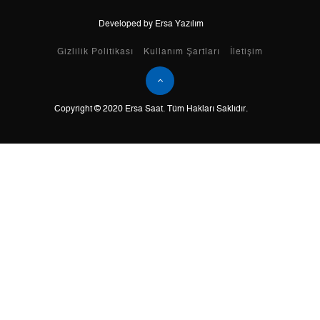
Developed by Ersa Yazılım
Taksit
Taksit Tutarı
Toplam Tutar
Gizlilik Politikası
Kullanım Şartları
İletişim
Tek Çekim
0,00 ₺
0,00 ₺
Copyright © 2020 Ersa Saat. Tüm Hakları Saklıdır.
2
0,00 ₺
0,00 ₺
3
0,00 ₺
0,00 ₺
4
0,00 ₺
0,00 ₺
5
0,00 ₺
0,00 ₺
6
0,00 ₺
0,00 ₺
7
0,00 ₺
0,00 ₺
8
0,00 ₺
0,00 ₺