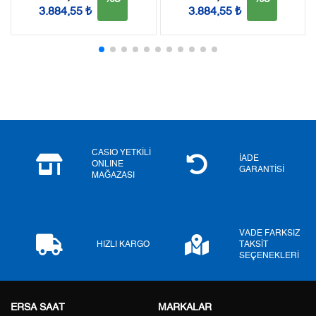
3.884,55 ₺
3.884,55 ₺
2
0,00 ₺
0,00 ₺
3
0,00 ₺
0,00 ₺
4
0,00 ₺
0,00 ₺
5
0,00 ₺
0,00 ₺
6
0,00 ₺
0,00 ₺
CASIO YETKİLİ
İADE
ONLINE
GARANTİSİ
MAĞAZASI
7
0,00 ₺
0,00 ₺
8
0,00 ₺
0,00 ₺
VADE FARKSIZ
9
0,00 ₺
0,00 ₺
HIZLI KARGO
TAKSİT
SEÇENEKLERİ
ERSA SAAT
MARKALAR
Taksit
Taksit Tutarı
Toplam Tutar