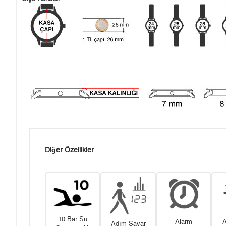
Diğer Özellikler
10 Bar Su
Alarm
A
Adım Sayar