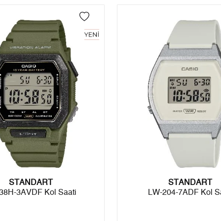
3
1.455,07 ₺
4.365,21 ₺
 edebilirsiniz.
4
1.113,15 ₺
4.452,60 ₺
5
908,61 ₺
4.543,05 ₺
6
772,96 ₺
4.637,76 ₺
7
676,64 ₺
4.736,48 ₺
8
604,94 ₺
4.839,52 ₺
9
549,62 ₺
4.946,58 ₺
STANDART
STANDART
Taksit
Taksit Tutarı
Toplam Tutar
38H-3AVDF Kol Saati
LW-204-7ADF Kol Sa
Tek Çekim
4.160,05 ₺
4.160,05 ₺