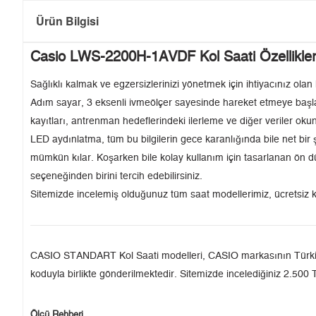
Ürün Bilgisi
Casio LWS-2200H-1AVDF Kol Saati Özellikler
Sağlıklı kalmak ve egzersizlerinizi yönetmek için ihtiyacınız olan 
Adım sayar, 3 eksenli ivmeölçer sayesinde hareket etmeye başlar
kayıtları, antrenman hedeflerindeki ilerleme ve diğer veriler okun
LED aydınlatma, tüm bu bilgilerin gece karanlığında bile net bi
mümkün kılar. Koşarken bile kolay kullanım için tasarlanan ön d
seçeneğinden birini tercih edebilirsiniz.
Sitemizde incelemiş olduğunuz tüm saat modellerimiz, ücretsiz k
CASIO STANDART Kol Saati modelleri, CASIO markasının Türkiye'de
koduyla birlikte gönderilmektedir. Sitemizde incelediğiniz 2.500 T
Ölçü Rehberi