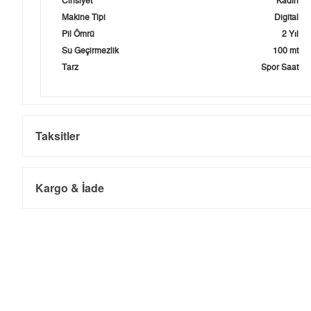
Cinsiyet
Kadın
Makine Tipi
Digital
Pil Ömrü
2 Yıl
Su Geçirmezlik
100 mt
Tarz
Spor Saat
Taksitler
Kargo & İade
Kargo ve Sipariş
Taksit
Taksit Tutarı
Toplam Tutar
Tek Çekim
4.160,05 ₺
4.160,05 ₺
- Sipariş gönderimi 3 iş günü içinde yapılmaktadır. Resmi bayram ta
- İnternet mağazamızdan yapacağınız tüm alışverişlerde Türkiye'ni
2
2.080,03 ₺
4.160,06 ₺
İade