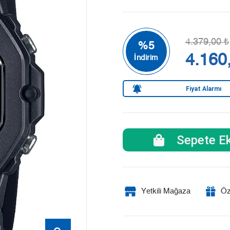
4.379,00 ₺
4.160
Fiyat Alarmı
Sepete Ek
Yetkili Mağaza
Öz