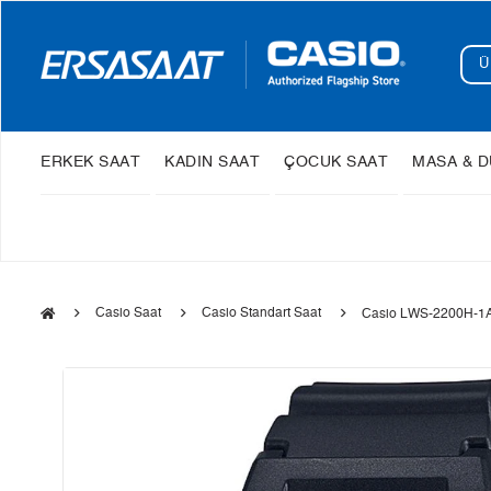
ERKEK SAAT
KADIN SAAT
ÇOCUK SAAT
MASA & D
Casio Saat
Casio Standart Saat
Casio LWS-2200H-1A