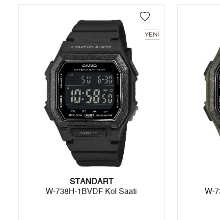
3
1.455,07 ₺
4.365,21 ₺
- Kargonuz elinize ulaştığı tarihten itibaren 14 gün içerisinde iade
4
1.113,15 ₺
4.452,60 ₺
5
908,61 ₺
4.543,05 ₺
6
772,96 ₺
4.637,76 ₺
7
676,64 ₺
4.736,48 ₺
8
604,94 ₺
4.839,52 ₺
9
549,62 ₺
4.946,58 ₺
STANDART
Taksit
Taksit Tutarı
Toplam Tutar
W-738H-1BVDF Kol Saati
W-7
Tek Çekim
4.160,05 ₺
4.160,05 ₺