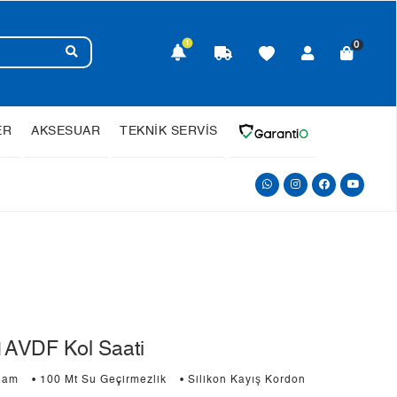
1
0
ER
AKSESUAR
TEKNİK SERVİS
AVDF Kol Saati
Cam
• 100 Mt Su Geçirmezlik
• Silikon Kayış Kordon