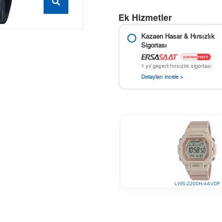
Ek Hizmetler
Kazaen Hasar & Hırsızlık
Sigortası
1 yıl geçerli hırsızlık sigortası
Detayları incele >
LWS-2200H-4AVDF