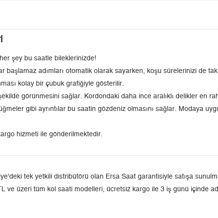
i
her şey bu saatle bileklerinizde!
 başlamaz adımları otomatik olarak sayarken, koşu sürelerinizi de taki
ması kolay bir çubuk grafiğiyle gösterilir.
r şekilde görünmesini sağlar. Kordondaki daha ince aralıklı delikler en
üğmeler gibi ayrıntılar bu saatin gözdeniz olmasını sağlar. Modaya uyg
argo hizmeti ile gönderilmektedir.
ki tek yetkili distribütörü olan Ersa Saat garantisiyle satışa sunulmak
L ve üzeri tüm kol saati modelleri, ücretsiz kargo ile 3 iş günü içinde a