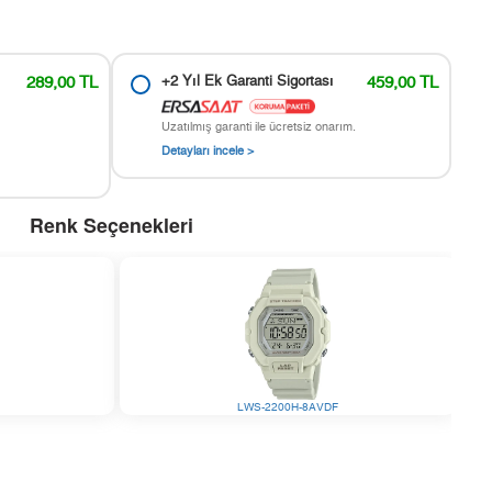
289,00 TL
+2 Yıl Ek Garanti Sigortası
459,00 TL
Uzatılmış garanti ile ücretsiz onarım.
Detayları incele >
Renk Seçenekleri
LWS-2200H-8AVDF