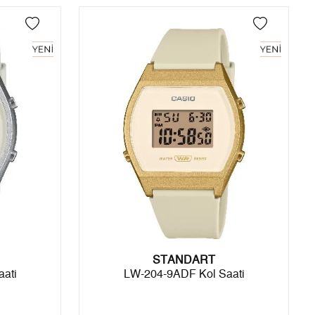
3
1.455,07 ₺
4.365,21 ₺
4
1.113,15 ₺
4.452,60 ₺
5
908,61 ₺
4.543,05 ₺
6
772,96 ₺
4.637,76 ₺
7
676,64 ₺
4.736,48 ₺
8
604,94 ₺
4.839,52 ₺
9
549,62 ₺
4.946,58 ₺
STANDART
Taksit
Taksit Tutarı
Toplam Tutar
ati
LW-204-9ADF Kol Saati
Tek Çekim
4.160,05 ₺
4.160,05 ₺