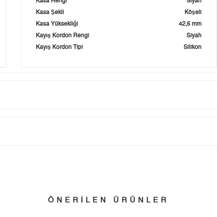
Kasa Rengi
Siyah
Kasa Şekli
Köşeli
Kasa Yüksekliği
42,6 mm
Kayış Kordon Rengi
Siyah
Kayış Kordon Tipi
Silikon
Taksit
Taksit Tutarı
Toplam Tutar
Tek Çekim
4.160,05 ₺
4.160,05 ₺
tillerinde verilen siparişler tatil bitiminde kargoya verilir.
n her yerine 2.500₺ ve üzeri alışverişlerde Yurtiçi Kargo ile ücretsiz g
ÖNERİLEN ÜRÜNLER
2
2.080,03 ₺
4.160,06 ₺