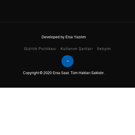
8
0,00 ₺
0,00 ₺
9
0,00 ₺
0,00 ₺
Developed by Ersa Yazılım
Taksit
Taksit Tutarı
Toplam Tutar
Gizlilik Politikası
Kullanım Şartları
İletişim
Tek Çekim
0,00 ₺
0,00 ₺
Copyright © 2020 Ersa Saat. Tüm Hakları Saklıdır.
2
0,00 ₺
0,00 ₺
3
0,00 ₺
0,00 ₺
4
0,00 ₺
0,00 ₺
5
0,00 ₺
0,00 ₺
6
0,00 ₺
0,00 ₺