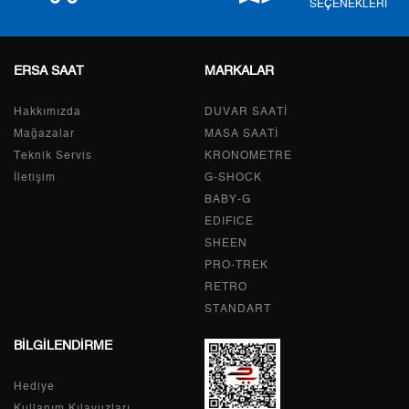
SEÇENEKLERİ
ERSA SAAT
MARKALAR
Taksit
Taksit Tutarı
Toplam Tutar
Hakkımızda
Tek Çekim
0,00 ₺
DUVAR SAATİ
0,00 ₺
Mağazalar
MASA SAATİ
2
0,00 ₺
0,00 ₺
Teknik Servis
KRONOMETRE
İletişim
G-SHOCK
3
0,00 ₺
0,00 ₺
BABY-G
EDIFICE
4
0,00 ₺
0,00 ₺
SHEEN
PRO-TREK
5
0,00 ₺
0,00 ₺
RETRO
6
0,00 ₺
0,00 ₺
STANDART
BİLGİLENDİRME
7
0,00 ₺
0,00 ₺
Hediye
8
0,00 ₺
0,00 ₺
Kullanım Kılavuzları