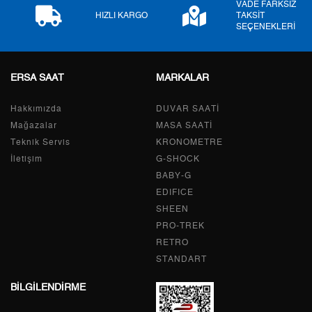
VADE FARKSIZ
HIZLI KARGO
TAKSİT
SEÇENEKLERİ
2
560,03 ₺
1.120,06 ₺
3
391,76 ₺
1.175,28 ₺
ERSA SAAT
MARKALAR
4
299,70 ₺
1.198,80 ₺
Hakkımızda
DUVAR SAATİ
5
244,63 ₺
1.223,15 ₺
Mağazalar
MASA SAATİ
Teknik Servis
KRONOMETRE
6
208,11 ₺
1.248,66 ₺
İletişim
G-SHOCK
BABY-G
7
182,18 ₺
1.275,26 ₺
EDIFICE
8
162,87 ₺
1.302,96 ₺
SHEEN
PRO-TREK
9
147,98 ₺
1.331,82 ₺
RETRO
STANDART
BİLGİLENDİRME
Taksit
Taksit Tutarı
Toplam Tutar