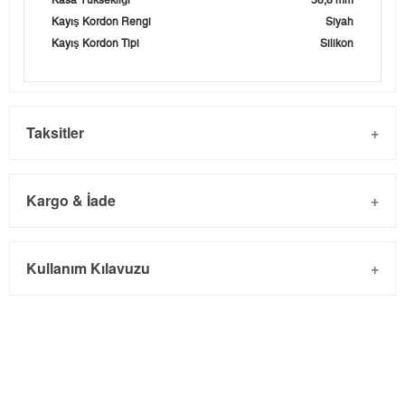
Kasa Yüksekliği
38,8 mm
Kayış Kordon Rengi
Siyah
Kayış Kordon Tipi
Silikon
Taksitler
Kargo & İade
Kargo ve Sipariş
Taksit
Taksit Tutarı
Toplam Tutar
Kullanım Kılavuzu
- Sipariş gönderimi 3 iş günü içinde yapılmaktadır. Resmi
Tek Çekim
1.120,05 ₺
1.120,05 ₺
bayram tatillerinde verilen siparişler tatil bitiminde kargoya
2
560,03 ₺
1.120,06 ₺
verilir.
- İnternet mağazamızdan yapacağınız tüm alışverişlerde
3
391,76 ₺
1.175,28 ₺
Türkiye'nin her yerine 2.500₺ ve üzeri alışverişlerde Yurtiçi