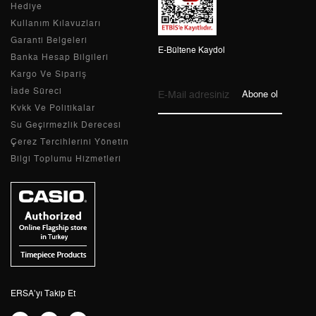
Hediye
Kullanım Kılavuzları
Tek Çekim
1.120,05 ₺
1.120,05 ₺
Garanti Belgeleri
E-Bültene Kaydol
Banka Hesap Bilgileri
2
560,03 ₺
1.120,06 ₺
Kargo Ve Sipariş
3
391,76 ₺
1.175,28 ₺
İade Süreci
Abone ol
Kvkk Ve Politikalar
4
299,70 ₺
1.198,80 ₺
Su Geçirmezlik Derecesi
Çerez Tercihlerini Yönetin
5
244,63 ₺
1.223,15 ₺
Bilgi Toplumu Hizmetleri
6
208,11 ₺
1.248,66 ₺
7
182,18 ₺
1.275,26 ₺
8
162,87 ₺
1.302,96 ₺
9
147,98 ₺
1.331,82 ₺
ERSA’yı Takip Et