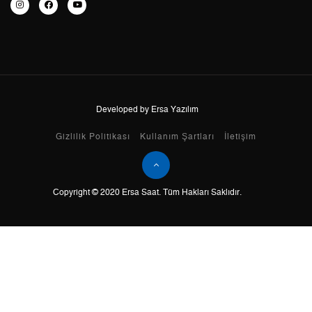
Taksit
Taksit Tutarı
Toplam Tutar
Tek Çekim
1.120,05 ₺
1.120,05 ₺
2
560,03 ₺
1.120,06 ₺
Developed by Ersa Yazılım
3
391,76 ₺
1.175,28 ₺
Gizlilik Politikası
Kullanım Şartları
İletişim
4
299,70 ₺
1.198,80 ₺
5
244,63 ₺
1.223,15 ₺
Copyright © 2020 Ersa Saat. Tüm Hakları Saklıdır.
6
208,11 ₺
1.248,66 ₺
7
182,18 ₺
1.275,26 ₺
8
162,87 ₺
1.302,96 ₺
9
147,98 ₺
1.331,82 ₺