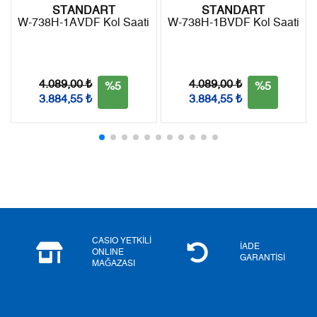
2
560,03 ₺
1.120,06 ₺
STANDART
STANDART
W-738H-1AVDF Kol Saati
W-738H-1BVDF Kol Saati
3
391,76 ₺
1.175,28 ₺
4
299,70 ₺
1.198,80 ₺
4.089,00 ₺
4.089,00 ₺
%5
%5
5
244,63 ₺
1.223,15 ₺
3.884,55 ₺
3.884,55 ₺
6
208,11 ₺
1.248,66 ₺
7
182,18 ₺
1.275,26 ₺
8
162,87 ₺
1.302,96 ₺
9
147,98 ₺
1.331,82 ₺
CASIO YETKİLİ
İADE
ONLINE
GARANTİSİ
MAĞAZASI
Taksit
Taksit Tutarı
Toplam Tutar
Tek Çekim
1.120,05 ₺
1.120,05 ₺