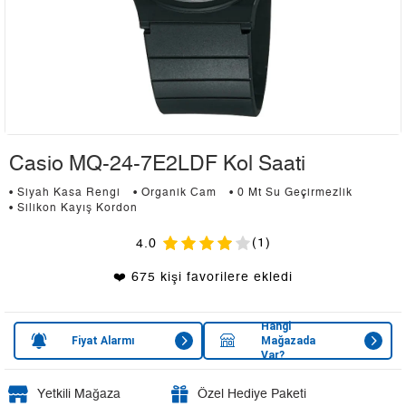
Casio MQ-24-7E2LDF Kol Saati
• Siyah Kasa Rengi
• Organik Cam
• 0 Mt Su Geçirmezlik
• Silikon Kayış Kordon
(1)
4.0
❤️ 675 kişi favorilere ekledi
Hangi
Fiyat Alarmı
Mağazada
Var?
Yetkili Mağaza
Özel Hediye Paketi