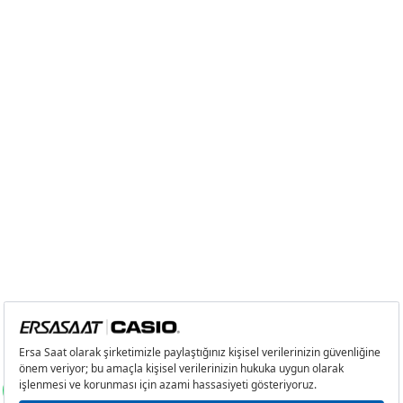
4
299,70 ₺
1.198,80 ₺
5
244,63 ₺
1.223,15 ₺
6
208,11 ₺
1.248,66 ₺
7
182,18 ₺
1.275,26 ₺
8
162,87 ₺
1.302,96 ₺
9
147,98 ₺
1.331,82 ₺
Taksit
Taksit Tutarı
Toplam Tutar
Tek Çekim
1.120,05 ₺
1.120,05 ₺
2
560,03 ₺
1.120,06 ₺