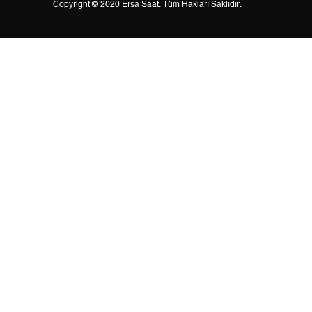
Copyright © 2020 Ersa Saat. Tüm Hakları Saklıdır.
3
438,28 ₺
1.314,84 ₺
4
335,29 ₺
1.341,16 ₺
5
273,68 ₺
1.368,40 ₺
6
232,82 ₺
1.396,92 ₺
7
203,81 ₺
1.426,67 ₺
8
182,21 ₺
1.457,68 ₺
9
165,55 ₺
1.489,95 ₺
Taksit
Taksit Tutarı
Toplam Tutar
Tek Çekim
1.253,05 ₺
1.253,05 ₺