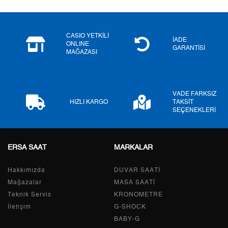
6
232,82 ₺
1.396,92 ₺
CASIO YETKİLİ
7
203,81 ₺
1.426,67 ₺
İADE
ONLINE
GARANTİSİ
MAĞAZASI
8
182,21 ₺
1.457,68 ₺
9
165,55 ₺
1.489,95 ₺
VADE FARKSIZ
HIZLI KARGO
TAKSİT
SEÇENEKLERİ
Taksit
Taksit Tutarı
Toplam Tutar
ERSA SAAT
MARKALAR
Tek Çekim
1.253,05 ₺
1.253,05 ₺
Hakkımızda
DUVAR SAATİ
2
626,53 ₺
1.253,06 ₺
Mağazalar
MASA SAATİ
Teknik Servis
KRONOMETRE
3
438,28 ₺
1.314,84 ₺
İletişim
G-SHOCK
BABY-G
4
335,29 ₺
1.341,16 ₺