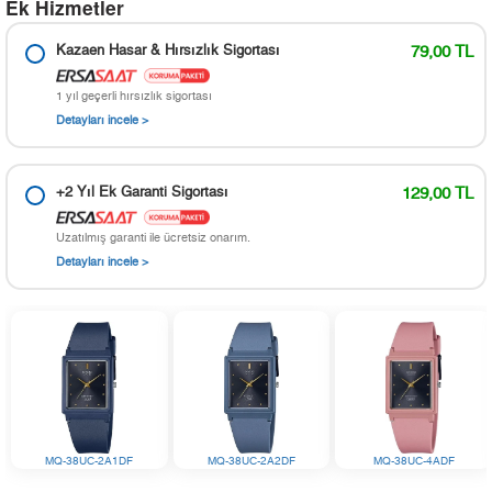
Ek Hizmetler
Kazaen Hasar & Hırsızlık Sigortası
79,00 TL
1 yıl geçerli hırsızlık sigortası
Detayları incele >
+2 Yıl Ek Garanti Sigortası
129,00 TL
Uzatılmış garanti ile ücretsiz onarım.
Detayları incele >
MQ-38UC-2A1DF
MQ-38UC-2A2DF
MQ-38UC-4ADF