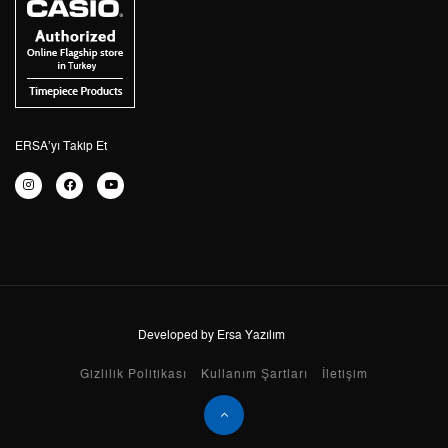
4
335,29 ₺
1.341,16 ₺
5
273,68 ₺
1.368,40 ₺
6
232,82 ₺
1.396,92 ₺
ERSA’yı Takip Et
7
203,81 ₺
1.426,67 ₺
8
182,21 ₺
1.457,68 ₺
9
165,55 ₺
1.489,95 ₺
Developed by Ersa Yazılım
Taksit
Taksit Tutarı
Toplam Tutar
Gizlilik Politikası
Kullanım Şartları
İletişim
Tek Çekim
1.253,05 ₺
1.253,05 ₺
2
626,53 ₺
1.253,06 ₺