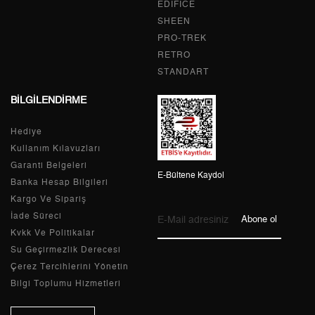
EDIFICE
5
273,68 ₺
1.368,40 ₺
SHEEN
PRO-TREK
6
232,82 ₺
1.396,92 ₺
RETRO
STANDART
7
203,81 ₺
1.426,67 ₺
BİLGİLENDİRME
8
182,21 ₺
1.457,68 ₺
Hediye
9
165,55 ₺
1.489,95 ₺
Kullanım Kılavuzları
Garanti Belgeleri
E-Bültene Kaydol
Banka Hesap Bilgileri
Kargo Ve Sipariş
Taksit
Taksit Tutarı
Toplam Tutar
İade Süreci
Abone ol
Kvkk Ve Politikalar
Tek Çekim
1.253,05 ₺
1.253,05 ₺
Su Geçirmezlik Derecesi
Çerez Tercihlerini Yönetin
2
626,53 ₺
1.253,06 ₺
Bilgi Toplumu Hizmetleri
3
438,28 ₺
1.314,84 ₺