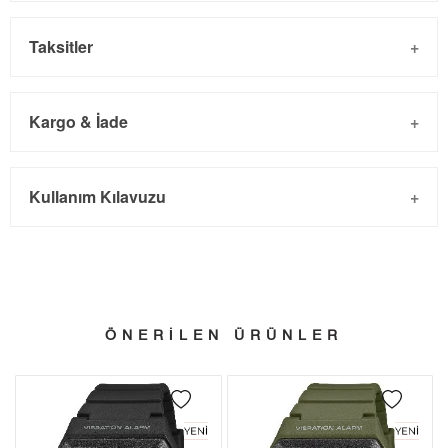
Taksitler
Kargo & İade
Kargo ve Sipariş
Taksit
Taksit Tutarı
Toplam Tutar
Kullanım Kılavuzu
- Sipariş gönderimi 3 iş günü içinde yapılmaktadır. Resmi
Tek Çekim
1.253,05 ₺
1.253,05 ₺
bayram tatillerinde verilen siparişler tatil bitiminde kargoya
2
626,53 ₺
1.253,06 ₺
verilir.
- İnternet mağazamızdan yapacağınız tüm alışverişlerde
3
438,28 ₺
1.314,84 ₺
Türkiye'nin her yerine 2.500₺ ve üzeri alışverişlerde Yurtiçi
ÖNERİLEN ÜRÜNLER
4
335,29 ₺
1.341,16 ₺
Kargo ile ücretsiz gönderilir.
İade
5
273,68 ₺
1.368,40 ₺
- Kargonuz elinize ulaştığı tarihten itibaren 14 gün içerisinde
6
232,82 ₺
1.396,92 ₺