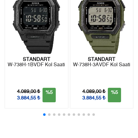
iade edebilirsiniz.
7
203,81 ₺
1.426,67 ₺
8
182,21 ₺
1.457,68 ₺
9
165,55 ₺
1.489,95 ₺
STANDART
STANDART
W-738H-1BVDF Kol Saati
W-738H-3AVDF Kol Saati
Taksit
Taksit Tutarı
Toplam Tutar
Tek Çekim
1.253,05 ₺
1.253,05 ₺
4.089,00 ₺
4.089,00 ₺
%5
%5
2
626,53 ₺
1.253,06 ₺
3.884,55 ₺
3.884,55 ₺
3
438,28 ₺
1.314,84 ₺
4
335,29 ₺
1.341,16 ₺
5
273,68 ₺
1.368,40 ₺