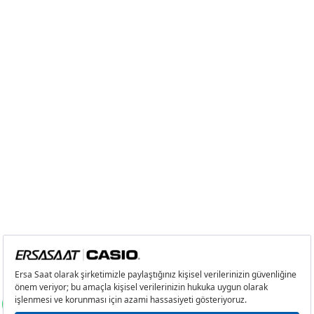
7
203,81 ₺
1.426,67 ₺
8
182,21 ₺
1.457,68 ₺
9
165,55 ₺
1.489,95 ₺
Taksit
Taksit Tutarı
Toplam Tutar
Tek Çekim
1.253,05 ₺
1.253,05 ₺
2
626,53 ₺
1.253,06 ₺
3
438,28 ₺
1.314,84 ₺
4
335,29 ₺
1.341,16 ₺
5
273,68 ₺
1.368,40 ₺