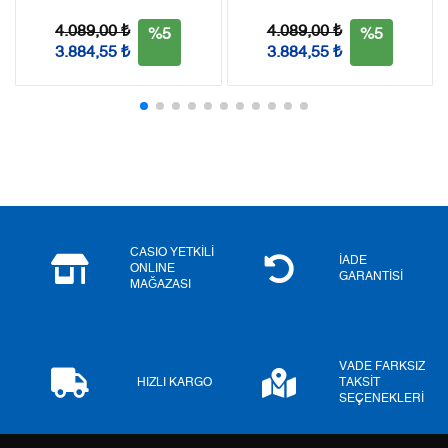
4.089,00 ₺
4.089,00 ₺
%5
%5
3.884,55 ₺
3.884,55 ₺
Taksit
Taksit Tutarı
Toplam Tutar
Tek Çekim
5.689,55 ₺
5.689,55 ₺
2
2.844,78 ₺
5.689,56 ₺
3
1.990,05 ₺
5.970,15 ₺
4
1.522,41 ₺
6.089,64 ₺
CASIO YETKİLİ
İADE
ONLINE
5
1.242,67 ₺
6.213,35 ₺
GARANTİSİ
MAĞAZASI
6
1.057,14 ₺
6.342,84 ₺
7
925,42 ₺
6.477,94 ₺
VADE FARKSIZ
HIZLI KARGO
TAKSİT
SEÇENEKLERİ
8
827,35 ₺
6.618,80 ₺
9
751,69 ₺
6.765,21 ₺