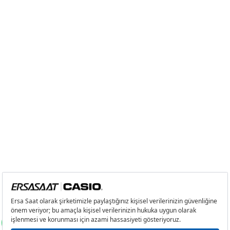
Taksit
Taksit Tutarı
Toplam Tutar
Tek Çekim
5.689,55 ₺
5.689,55 ₺
2
2.844,78 ₺
5.689,56 ₺
3
1.990,05 ₺
5.970,15 ₺
4
1.522,41 ₺
6.089,64 ₺
5
1.242,67 ₺
6.213,35 ₺
6
1.057,14 ₺
6.342,84 ₺
7
925,42 ₺
6.477,94 ₺
8
827,35 ₺
6.618,80 ₺