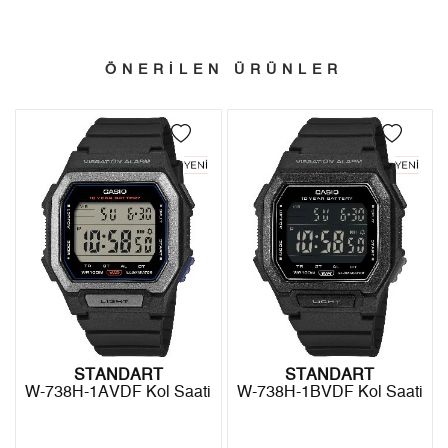
Kargo ve Sipariş
Taksit
Taksit Tutarı
Toplam Tutar
- Sipariş gönderimi 3 iş günü içinde yapılmaktadır. Resmi
Tek Çekim
5.689,55 ₺
5.689,55 ₺
ÖNERİLEN ÜRÜNLER
bayram tatillerinde verilen siparişler tatil bitiminde kargoya
2
2.844,78 ₺
5.689,56 ₺
verilir.
- İnternet mağazamızdan yapacağınız tüm alışverişlerde
3
1.990,05 ₺
5.970,15 ₺
Türkiye'nin her yerine 2.500₺ ve üzeri alışverişlerde Yurtiçi
4
1.522,41 ₺
6.089,64 ₺
Kargo ile ücretsiz gönderilir.
İade
5
1.242,67 ₺
6.213,35 ₺
- Kargonuz elinize ulaştığı tarihten itibaren 14 gün içerisinde
6
1.057,14 ₺
6.342,84 ₺
iade edebilirsiniz.
7
925,42 ₺
6.477,94 ₺
8
827,35 ₺
6.618,80 ₺
STANDART
STANDART
W-738H-1AVDF Kol Saati
W-738H-1BVDF Kol Saati
9
751,69 ₺
6.765,21 ₺