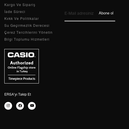
Kargo Ve Sipariş
9
751,69 ₺
6.765,21 ₺
İade Süreci
Abone ol
Kvkk Ve Politikalar
Su Geçirmezlik Derecesi
Çerez Tercihlerini Yönetin
Bilgi Toplumu Hizmetleri
Taksit
Taksit Tutarı
Toplam Tutar
Tek Çekim
5.689,55 ₺
5.689,55 ₺
2
2.844,78 ₺
5.689,56 ₺
3
1.990,05 ₺
5.970,15 ₺
4
1.522,41 ₺
6.089,64 ₺
ERSA’yı Takip Et
5
1.242,67 ₺
6.213,35 ₺
6
1.057,14 ₺
6.342,84 ₺
7
925,42 ₺
6.477,94 ₺