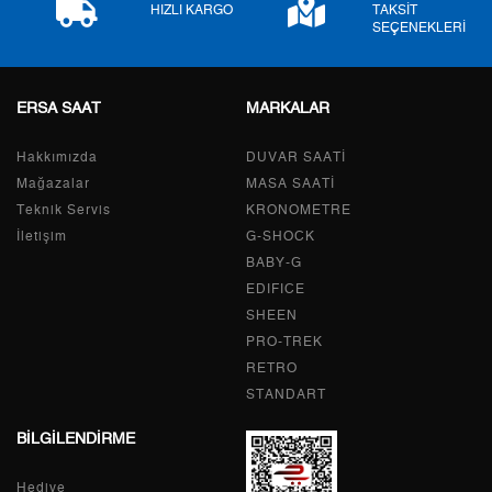
HIZLI KARGO
TAKSİT
SEÇENEKLERİ
ERSA SAAT
MARKALAR
Taksit
Taksit Tutarı
Toplam Tutar
Hakkımızda
Tek Çekim
0,00 ₺
DUVAR SAATİ
0,00 ₺
Mağazalar
MASA SAATİ
2
0,00 ₺
0,00 ₺
Teknik Servis
KRONOMETRE
İletişim
G-SHOCK
3
0,00 ₺
0,00 ₺
BABY-G
EDIFICE
4
0,00 ₺
0,00 ₺
SHEEN
PRO-TREK
5
0,00 ₺
0,00 ₺
RETRO
6
0,00 ₺
0,00 ₺
STANDART
BİLGİLENDİRME
7
0,00 ₺
0,00 ₺
Hediye
8
0,00 ₺
0,00 ₺