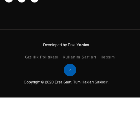
8
0,00 ₺
0,00 ₺
9
0,00 ₺
0,00 ₺
Developed by Ersa Yazılım
Taksit
Taksit Tutarı
Toplam Tutar
Gizlilik Politikası
Kullanım Şartları
İletişim
Tek Çekim
0,00 ₺
0,00 ₺
Copyright © 2020 Ersa Saat. Tüm Hakları Saklıdır.
2
0,00 ₺
0,00 ₺
3
0,00 ₺
0,00 ₺
4
0,00 ₺
0,00 ₺
5
0,00 ₺
0,00 ₺
6
0,00 ₺
0,00 ₺