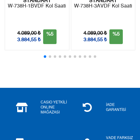
STANDART
STANDART
W-738H-1BVDF Kol Saati
W-738H-3AVDF Kol Saati
Taksit
Taksit Tutarı
Toplam Tutar
Tek Çekim
0,00 ₺
0,00 ₺
4.089,00 ₺
4.089,00 ₺
%5
%5
3.884,55 ₺
3.884,55 ₺
2
0,00 ₺
0,00 ₺
3
0,00 ₺
0,00 ₺
4
0,00 ₺
0,00 ₺
5
0,00 ₺
0,00 ₺
6
0,00 ₺
0,00 ₺
CASIO YETKİLİ
İADE
ONLINE
GARANTİSİ
MAĞAZASI
7
0,00 ₺
0,00 ₺
8
0,00 ₺
0,00 ₺
VADE FARKSIZ
9
0,00 ₺
0,00 ₺