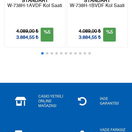
STANDART
STANDART
W-738H-1AVDF Kol Saati
W-738H-1BVDF Kol Saati
Taksit
Taksit Tutarı
Toplam Tutar
Tek Çekim
0,00 ₺
0,00 ₺
4.089,00 ₺
4.089,00 ₺
%5
%5
3.884,55 ₺
3.884,55 ₺
2
0,00 ₺
0,00 ₺
3
0,00 ₺
0,00 ₺
4
0,00 ₺
0,00 ₺
5
0,00 ₺
0,00 ₺
6
0,00 ₺
0,00 ₺
CASIO YETKİLİ
İADE
ONLINE
GARANTİSİ
MAĞAZASI
7
0,00 ₺
0,00 ₺
8
0,00 ₺
0,00 ₺
VADE FARKSIZ
9
0,00 ₺
0,00 ₺