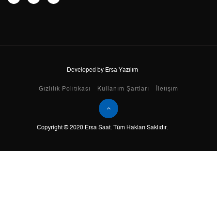
8
0,00 ₺
0,00 ₺
9
0,00 ₺
0,00 ₺
Developed by Ersa Yazılım
Taksit
Taksit Tutarı
Toplam Tutar
Gizlilik Politikası
Kullanım Şartları
İletişim
Tek Çekim
0,00 ₺
0,00 ₺
Copyright © 2020 Ersa Saat. Tüm Hakları Saklıdır.
2
0,00 ₺
0,00 ₺
3
0,00 ₺
0,00 ₺
4
0,00 ₺
0,00 ₺
5
0,00 ₺
0,00 ₺
6
0,00 ₺
0,00 ₺