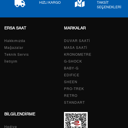
HIZLI KARGO
TAKSİT
SEÇENEKLERİ
ERSA SAAT
MARKALAR
Taksit
Taksit Tutarı
Toplam Tutar
Hakkımızda
Tek Çekim
0,00 ₺
DUVAR SAATİ
0,00 ₺
Mağazalar
MASA SAATİ
2
0,00 ₺
0,00 ₺
Teknik Servis
KRONOMETRE
İletişim
G-SHOCK
3
0,00 ₺
0,00 ₺
BABY-G
EDIFICE
4
0,00 ₺
0,00 ₺
SHEEN
PRO-TREK
5
0,00 ₺
0,00 ₺
RETRO
6
0,00 ₺
0,00 ₺
STANDART
BİLGİLENDİRME
7
0,00 ₺
0,00 ₺
Hediye
8
0,00 ₺
0,00 ₺