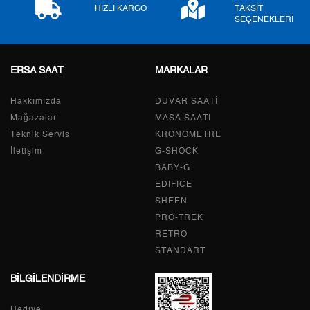
9
1.188,47 ₺
10.696,23 ₺
HIZLI KARGO
TAKSİT
SEÇENEKLERİ
ERSA SAAT
MARKALAR
Taksit
Taksit Tutarı
Toplam Tutar
Hakkımızda
Tek Çekim
8.995,55 ₺
DUVAR SAATİ
8.995,55 ₺
Mağazalar
MASA SAATİ
2
4.497,78 ₺
8.995,56 ₺
Teknik Servis
KRONOMETRE
İletişim
G-SHOCK
3
3.146,40 ₺
9.439,20 ₺
BABY-G
EDIFICE
4
2.407,03 ₺
9.628,12 ₺
SHEEN
PRO-TREK
5
1.964,74 ₺
9.823,70 ₺
RETRO
6
1.671,41 ₺
10.028,46 ₺
STANDART
BİLGİLENDİRME
7
1.463,14 ₺
10.241,98 ₺
Hediye