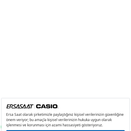
Taksit
Taksit Tutarı
Toplam Tutar
Tek Çekim
8.995,55 ₺
8.995,55 ₺
2
4.497,78 ₺
8.995,56 ₺
3
3.146,40 ₺
9.439,20 ₺
4
2.407,03 ₺
9.628,12 ₺
5
1.964,74 ₺
9.823,70 ₺
6
1.671,41 ₺
10.028,46 ₺
7
1.463,14 ₺
10.241,98 ₺
8
1.308,10 ₺
10.464,80 ₺