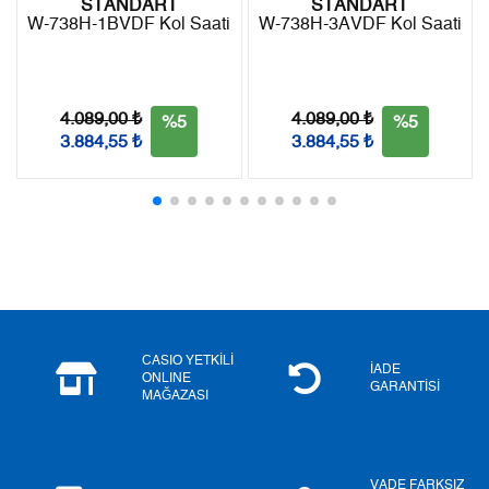
STANDART
STANDART
W-738H-1BVDF Kol Saati
W-738H-3AVDF Kol Saati
Taksit
Taksit Tutarı
Toplam Tutar
Tek Çekim
8.995,55 ₺
8.995,55 ₺
4.089,00 ₺
4.089,00 ₺
%5
%5
3.884,55 ₺
3.884,55 ₺
2
4.497,78 ₺
8.995,56 ₺
3
3.146,40 ₺
9.439,20 ₺
4
2.407,03 ₺
9.628,12 ₺
5
1.964,74 ₺
9.823,70 ₺
6
1.671,41 ₺
10.028,46 ₺
CASIO YETKİLİ
İADE
ONLINE
GARANTİSİ
MAĞAZASI
7
1.463,14 ₺
10.241,98 ₺
8
1.308,10 ₺
10.464,80 ₺
VADE FARKSIZ