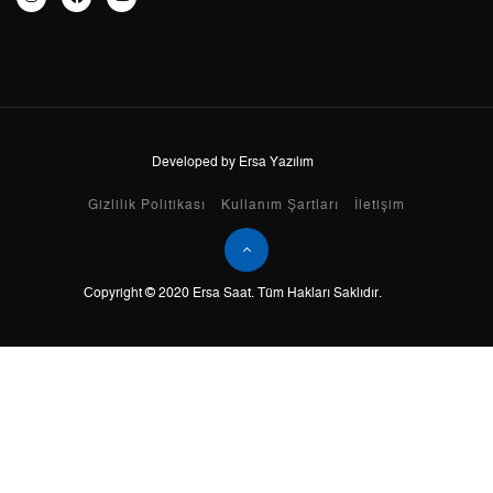
8
1.308,10 ₺
10.464,80 ₺
9
1.188,47 ₺
10.696,23 ₺
Developed by Ersa Yazılım
Taksit
Taksit Tutarı
Toplam Tutar
Gizlilik Politikası
Kullanım Şartları
İletişim
Tek Çekim
8.995,55 ₺
8.995,55 ₺
Copyright © 2020 Ersa Saat. Tüm Hakları Saklıdır.
2
4.497,78 ₺
8.995,56 ₺
3
3.146,40 ₺
9.439,20 ₺
4
2.407,03 ₺
9.628,12 ₺
5
1.964,74 ₺
9.823,70 ₺
6
1.671,41 ₺
10.028,46 ₺