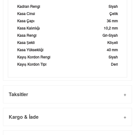
Kadran Rengi
Siyah
Kasa Cinsi
Çelik
Kasa Çapı
36 mm
Kasa Kalınlığı
10,2 mm
Kasa Rengi
Gri-Siyah
Kasa Şekli
Köşeli
Kasa Yüksekliği
40 mm
Kayış Kordon Rengi
Siyah
Kayış Kordon Tipi
Deri
Taksitler
Kargo & İade
Kargo ve Sipariş
Taksit
Taksit Tutarı
Toplam Tutar