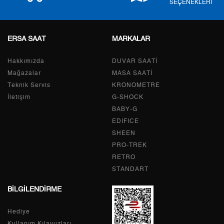
SEÇENEKLERİ
ERSA SAAT
MARKALAR
Taksit
Taksit Tutarı
Toplam Tutar
Hakkımızda
Tek Çekim
0,00 ₺
DUVAR SAATİ
0,00 ₺
Mağazalar
MASA SAATİ
2
0,00 ₺
0,00 ₺
Teknik Servis
KRONOMETRE
İletişim
G-SHOCK
3
0,00 ₺
0,00 ₺
BABY-G
EDIFICE
4
0,00 ₺
0,00 ₺
SHEEN
PRO-TREK
5
0,00 ₺
0,00 ₺
RETRO
6
0,00 ₺
0,00 ₺
STANDART
BİLGİLENDİRME
7
0,00 ₺
0,00 ₺
Hediye
8
0,00 ₺
0,00 ₺
Kullanım Kılavuzları