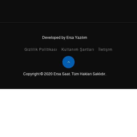
8
0,00 ₺
0,00 ₺
9
0,00 ₺
0,00 ₺
Developed by Ersa Yazılım
Taksit
Taksit Tutarı
Toplam Tutar
Gizlilik Politikası
Kullanım Şartları
İletişim
Tek Çekim
0,00 ₺
0,00 ₺
Copyright © 2020 Ersa Saat. Tüm Hakları Saklıdır.
2
0,00 ₺
0,00 ₺
3
0,00 ₺
0,00 ₺
4
0,00 ₺
0,00 ₺
5
0,00 ₺
0,00 ₺
6
0,00 ₺
0,00 ₺