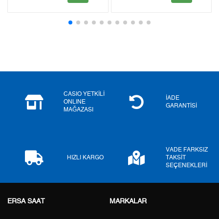
2
0,00 ₺
0,00 ₺
3
0,00 ₺
0,00 ₺
4
0,00 ₺
0,00 ₺
5
0,00 ₺
0,00 ₺
6
0,00 ₺
0,00 ₺
CASIO YETKİLİ
İADE
ONLINE
GARANTİSİ
MAĞAZASI
7
0,00 ₺
0,00 ₺
8
0,00 ₺
0,00 ₺
VADE FARKSIZ
9
0,00 ₺
0,00 ₺
HIZLI KARGO
TAKSİT
SEÇENEKLERİ
ERSA SAAT
MARKALAR
Taksit
Taksit Tutarı
Toplam Tutar