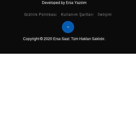
Developed by Ersa Yazılım
Taksit
Taksit Tutarı
Toplam Tutar
Gizlilik Politikası
Kullanım Şartları
İletişim
Tek Çekim
0,00 ₺
0,00 ₺
Copyright © 2020 Ersa Saat. Tüm Hakları Saklıdır.
2
0,00 ₺
0,00 ₺
3
0,00 ₺
0,00 ₺
4
0,00 ₺
0,00 ₺
5
0,00 ₺
0,00 ₺
6
0,00 ₺
0,00 ₺
7
0,00 ₺
0,00 ₺
8
0,00 ₺
0,00 ₺
9
0,00 ₺
0,00 ₺