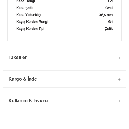
Kasa Rengi
Gri
Kasa Şekli
Oval
Kasa Yüksekliği
38,5 mm
Kayış Kordon Rengi
Gri
Kayış Kordon Tipi
Çelik
Taksitler
Kargo & İade
Kargo ve Sipariş
Taksit
Taksit Tutarı
Toplam Tutar
Kullanım Kılavuzu
- Sipariş gönderimi 3 iş günü içinde yapılmaktadır. Resmi
Tek Çekim
0,00 ₺
0,00 ₺
bayram tatillerinde verilen siparişler tatil bitiminde kargoya
2
0,00 ₺
0,00 ₺
verilir.