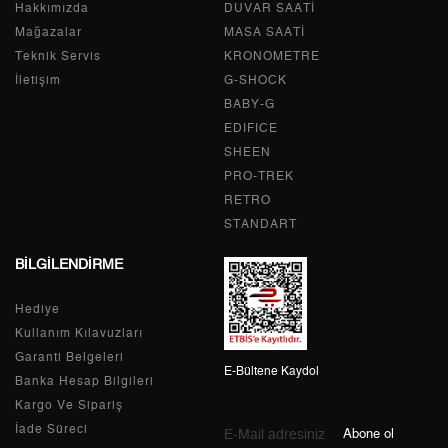
Hakkımızda
Tek Çekim
0,00 ₺
DUVAR SAATİ
0,00 ₺
Mağazalar
MASA SAATİ
2
0,00 ₺
0,00 ₺
Teknik Servis
KRONOMETRE
İletişim
G-SHOCK
3
0,00 ₺
0,00 ₺
BABY-G
EDIFICE
4
0,00 ₺
0,00 ₺
SHEEN
PRO-TREK
5
0,00 ₺
0,00 ₺
RETRO
6
0,00 ₺
0,00 ₺
STANDART
BİLGİLENDİRME
7
0,00 ₺
0,00 ₺
Hediye
8
0,00 ₺
0,00 ₺
Kullanım Kılavuzları
9
0,00 ₺
0,00 ₺
Garanti Belgeleri
E-Bültene Kaydol
Banka Hesap Bilgileri
Kargo Ve Sipariş
İade Süreci
Abone ol