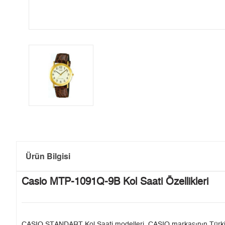
Ürün Bilgisi
Casio MTP-1091Q-9B Kol Saati Özellikleri
CASIO STANDART Kol Saati modelleri, CASIO markasının Türkiye'de