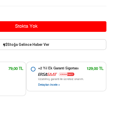
Stokta Yok
Stoğa Gelince Haber Ver
79,00 TL
+2 Yıl Ek Garanti Sigortası
129,00 TL
Uzatılmış garanti ile ücretsiz onarım.
Detayları incele >