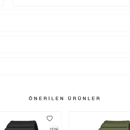
Taksit
Taksit Tutarı
Toplam Tutar
Tek Çekim
0,00 ₺
0,00 ₺
tillerinde verilen siparişler tatil bitiminde kargoya verilir.
n her yerine 2.500₺ ve üzeri alışverişlerde Yurtiçi Kargo ile ücretsiz g
2
0,00 ₺
0,00 ₺
ÖNERİLEN ÜRÜNLER
3
0,00 ₺
0,00 ₺
 edebilirsiniz.
4
0,00 ₺
0,00 ₺
5
0,00 ₺
0,00 ₺