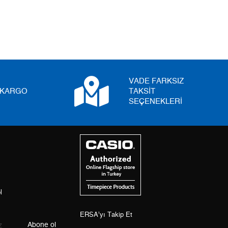
5
0,00 ₺
0,00 ₺
6
0,00 ₺
0,00 ₺
7
0,00 ₺
0,00 ₺
8
0,00 ₺
0,00 ₺
VADE FARKSIZ
I KARGO
TAKSİT
9
0,00 ₺
0,00 ₺
SEÇENEKLERİ
Taksit
Taksit Tutarı
Toplam Tutar
Tek Çekim
0,00 ₺
0,00 ₺
l
2
0,00 ₺
0,00 ₺
3
0,00 ₺
ERSA’yı Takip Et
0,00 ₺
Abone ol