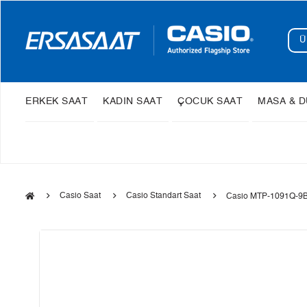
ERKEK SAAT
KADIN SAAT
ÇOCUK SAAT
MASA & D
Casio Saat
Casio Standart Saat
Casio MTP-1091Q-9B 