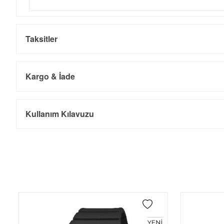
Taksitler
Kargo & İade
Kargo ve Sipariş
Taksit
Taksit Tutarı
Toplam Tutar
Kullanım Kılavuzu
Tek Çekim
0,00 ₺
0,00 ₺
- Sipariş gönderimi 3 iş günü içinde yapılmaktadır. Resmi bayram ta
- İnternet mağazamızdan yapacağınız tüm alışverişlerde Türkiye'ni
2
0,00 ₺
0,00 ₺
İade
3
0,00 ₺
0,00 ₺
- Kargonuz elinize ulaştığı tarihten itibaren 14 gün içerisinde iade
4
0,00 ₺
0,00 ₺
5
0,00 ₺
0,00 ₺