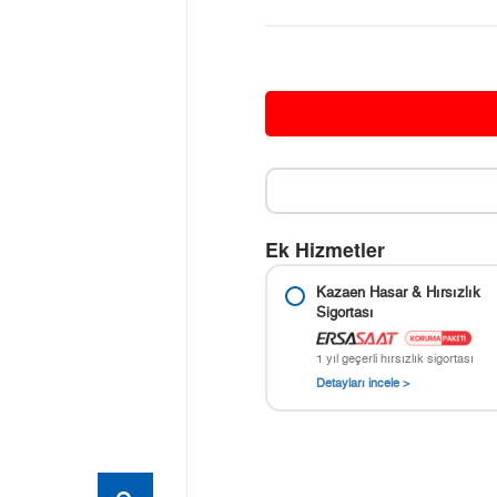
Ek Hizmetler
Kazaen Hasar & Hırsızlık
Sigortası
1 yıl geçerli hırsızlık sigortası
Detayları incele >