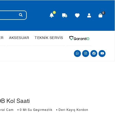
1
0
ER
AKSESUAR
TEKNİK SERVİS
 Kol Saati
eral Cam
• 0 Mt Su Geçirmezlik
• Deri Kayış Kordon