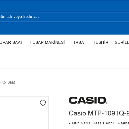
UVAR SAAT
HESAP MAKİNESİ
FIRSAT
TEŞHİR
SERİL
Kol Saati
Casio MTP-1091Q-9B
• Altın Sarısı Kasa Rengi
• Min