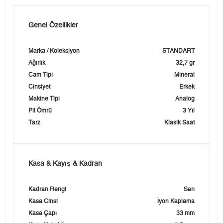
Genel Özellikler
Marka / Koleksiyon
STANDART
Ağırlık
32,7 gr
Cam Tipi
Mineral
Cinsiyet
Erkek
Makine Tipi
Analog
Pil Ömrü
3 Yıl
Tarz
Klasik Saat
Kasa & Kayış & Kadran
Kadran Rengi
Sarı
Kasa Cinsi
İyon Kaplama
Kasa Çapı
33 mm