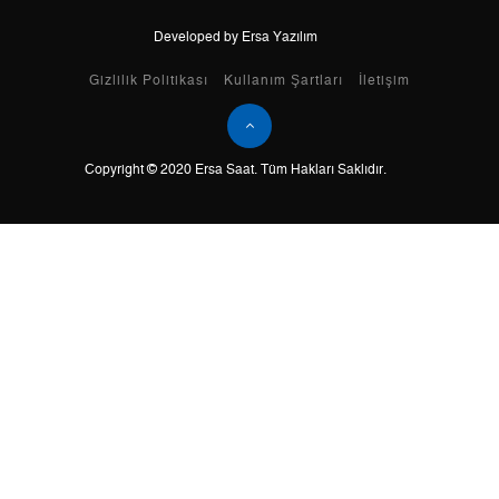
Developed by Ersa Yazılım
Taksit
Taksit Tutarı
Toplam Tutar
Gizlilik Politikası
Kullanım Şartları
İletişim
Tek Çekim
0,00 ₺
0,00 ₺
Copyright © 2020 Ersa Saat. Tüm Hakları Saklıdır.
2
0,00 ₺
0,00 ₺
3
0,00 ₺
0,00 ₺
4
0,00 ₺
0,00 ₺
5
0,00 ₺
0,00 ₺
6
0,00 ₺
0,00 ₺
7
0,00 ₺
0,00 ₺
8
0,00 ₺
0,00 ₺