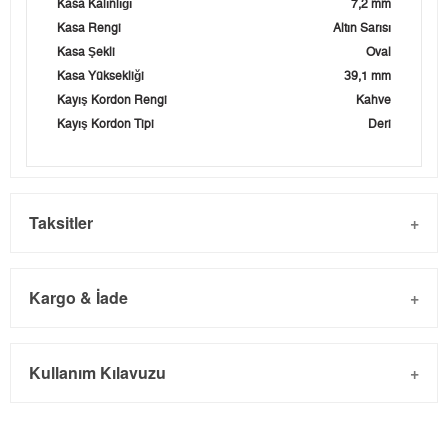
Kasa Kalınlığı
7,2 mm
Kasa Rengi
Altın Sarısı
Kasa Şekli
Oval
Kasa Yüksekliği
39,1 mm
Kayış Kordon Rengi
Kahve
Kayış Kordon Tipi
Deri
Taksitler
Kargo & İade
Kargo ve Sipariş
Taksit
Taksit Tutarı
Toplam Tutar
Kullanım Kılavuzu
- Sipariş gönderimi 3 iş günü içinde yapılmaktadır. Resmi
Tek Çekim
0,00 ₺
0,00 ₺
bayram tatillerinde verilen siparişler tatil bitiminde kargoya
2
0,00 ₺
0,00 ₺