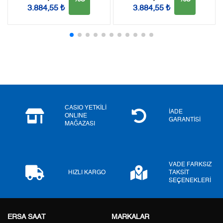
3.884,55 ₺
3.884,55 ₺
2
0,00 ₺
0,00 ₺
3
0,00 ₺
0,00 ₺
4
0,00 ₺
0,00 ₺
5
0,00 ₺
0,00 ₺
6
0,00 ₺
0,00 ₺
CASIO YETKİLİ
İADE
ONLINE
GARANTİSİ
MAĞAZASI
7
0,00 ₺
0,00 ₺
8
0,00 ₺
0,00 ₺
VADE FARKSIZ
9
0,00 ₺
0,00 ₺
HIZLI KARGO
TAKSİT
SEÇENEKLERİ
ERSA SAAT
MARKALAR
Taksit
Taksit Tutarı
Toplam Tutar