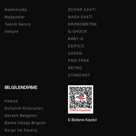
Hakkımızda
Tek Çekim
0,00 ₺
DUVAR SAATİ
0,00 ₺
Mağazalar
MASA SAATİ
2
0,00 ₺
0,00 ₺
Teknik Servis
KRONOMETRE
İletişim
G-SHOCK
3
0,00 ₺
0,00 ₺
BABY-G
EDIFICE
4
0,00 ₺
0,00 ₺
SHEEN
PRO-TREK
5
0,00 ₺
0,00 ₺
RETRO
6
0,00 ₺
0,00 ₺
STANDART
BİLGİLENDİRME
7
0,00 ₺
0,00 ₺
Hediye
8
0,00 ₺
0,00 ₺
Kullanım Kılavuzları
9
0,00 ₺
0,00 ₺
Garanti Belgeleri
E-Bültene Kaydol
Banka Hesap Bilgileri
Kargo Ve Sipariş