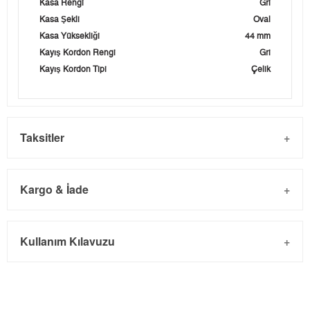
Kasa Rengi
Gri
Kasa Şekli
Oval
Kasa Yüksekliği
44 mm
Kayış Kordon Rengi
Gri
Kayış Kordon Tipi
Çelik
Taksitler
Kargo & İade
Kargo ve Sipariş
Taksit
Taksit Tutarı
Toplam Tutar
Kullanım Kılavuzu
- Sipariş gönderimi 3 iş günü içinde yapılmaktadır. Resmi
Tek Çekim
0,00 ₺
0,00 ₺
bayram tatillerinde verilen siparişler tatil bitiminde kargoya
2
0,00 ₺
0,00 ₺
verilir.