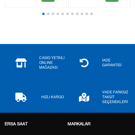
2
0,00 ₺
0,00 ₺
3
0,00 ₺
0,00 ₺
4
0,00 ₺
0,00 ₺
5
0,00 ₺
0,00 ₺
6
0,00 ₺
0,00 ₺
CASIO YETKİLİ
İADE
ONLINE
GARANTİSİ
MAĞAZASI
7
0,00 ₺
0,00 ₺
8
0,00 ₺
0,00 ₺
VADE FARKSIZ
9
0,00 ₺
0,00 ₺
HIZLI KARGO
TAKSİT
SEÇENEKLERİ
ERSA SAAT
MARKALAR
Taksit
Taksit Tutarı
Toplam Tutar