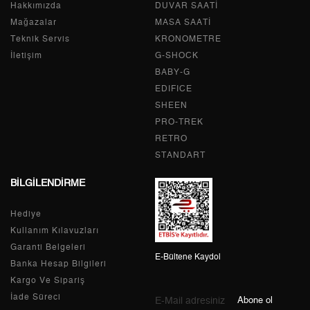
Hakkımızda
Tek Çekim
0,00 ₺
DUVAR SAATİ
0,00 ₺
Mağazalar
MASA SAATİ
2
0,00 ₺
0,00 ₺
Teknik Servis
KRONOMETRE
İletişim
G-SHOCK
3
0,00 ₺
0,00 ₺
BABY-G
EDIFICE
4
0,00 ₺
0,00 ₺
SHEEN
PRO-TREK
5
0,00 ₺
0,00 ₺
RETRO
6
0,00 ₺
0,00 ₺
STANDART
BİLGİLENDİRME
7
0,00 ₺
0,00 ₺
Hediye
8
0,00 ₺
0,00 ₺
Kullanım Kılavuzları
9
0,00 ₺
0,00 ₺
Garanti Belgeleri
E-Bültene Kaydol
Banka Hesap Bilgileri
Kargo Ve Sipariş
İade Süreci
Abone ol