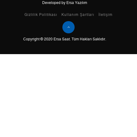
Developed by Ersa Yazılım
Taksit
Taksit Tutarı
Toplam Tutar
Gizlilik Politikası
Kullanım Şartları
İletişim
Tek Çekim
0,00 ₺
0,00 ₺
Copyright © 2020 Ersa Saat. Tüm Hakları Saklıdır.
2
0,00 ₺
0,00 ₺
3
0,00 ₺
0,00 ₺
4
0,00 ₺
0,00 ₺
5
0,00 ₺
0,00 ₺
6
0,00 ₺
0,00 ₺
7
0,00 ₺
0,00 ₺
8
0,00 ₺
0,00 ₺
9
0,00 ₺
0,00 ₺