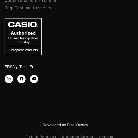
Çerez Tercihlerini Yönetin
Bilgi Toplumu Hizmetleri
2
0,00 ₺
0,00 ₺
3
0,00 ₺
0,00 ₺
4
0,00 ₺
0,00 ₺
5
0,00 ₺
0,00 ₺
6
0,00 ₺
0,00 ₺
ERSA’yı Takip Et
7
0,00 ₺
0,00 ₺
8
0,00 ₺
0,00 ₺
9
0,00 ₺
0,00 ₺
Developed by Ersa Yazılım
Taksit
Taksit Tutarı
Toplam Tutar
Gizlilik Politikası
Kullanım Şartları
İletişim