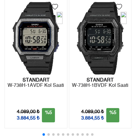
4
0,00 ₺
0,00 ₺
Kargo ile ücretsiz gönderilir.
İade
5
0,00 ₺
0,00 ₺
- Kargonuz elinize ulaştığı tarihten itibaren 14 gün içerisinde
6
0,00 ₺
0,00 ₺
iade edebilirsiniz.
7
0,00 ₺
0,00 ₺
8
0,00 ₺
0,00 ₺
9
0,00 ₺
0,00 ₺
STANDART
STANDART
W-738H-1AVDF Kol Saati
W-738H-1BVDF Kol Saati
Taksit
Taksit Tutarı
Toplam Tutar
Tek Çekim
0,00 ₺
0,00 ₺
4.089,00 ₺
4.089,00 ₺
%5
%5
3.884,55 ₺
3.884,55 ₺
2
0,00 ₺
0,00 ₺