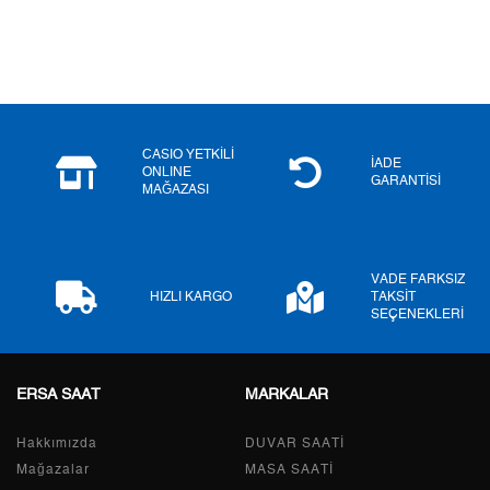
3
0,00 ₺
0,00 ₺
4
0,00 ₺
0,00 ₺
5
0,00 ₺
0,00 ₺
6
0,00 ₺
0,00 ₺
CASIO YETKİLİ
İADE
ONLINE
GARANTİSİ
MAĞAZASI
7
0,00 ₺
0,00 ₺
8
0,00 ₺
0,00 ₺
VADE FARKSIZ
9
0,00 ₺
0,00 ₺
HIZLI KARGO
TAKSİT
SEÇENEKLERİ
ERSA SAAT
MARKALAR
Taksit
Taksit Tutarı
Toplam Tutar
Hakkımızda
Tek Çekim
0,00 ₺
DUVAR SAATİ
0,00 ₺
Mağazalar
MASA SAATİ