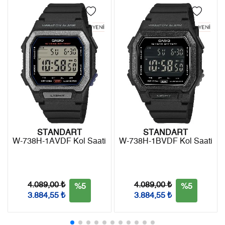
4
0,00 ₺
0,00 ₺
Kargo ile ücretsiz gönderilir.
İade
5
0,00 ₺
0,00 ₺
- Kargonuz elinize ulaştığı tarihten itibaren 14 gün içerisinde
6
0,00 ₺
0,00 ₺
iade edebilirsiniz.
7
0,00 ₺
0,00 ₺
8
0,00 ₺
0,00 ₺
9
0,00 ₺
0,00 ₺
STANDART
STANDART
W-738H-1AVDF Kol Saati
W-738H-1BVDF Kol Saati
Taksit
Taksit Tutarı
Toplam Tutar
Tek Çekim
0,00 ₺
0,00 ₺
4.089,00 ₺
4.089,00 ₺
%5
%5
3.884,55 ₺
3.884,55 ₺
2
0,00 ₺
0,00 ₺