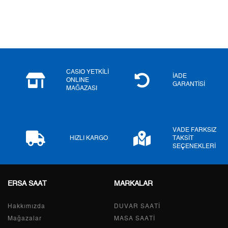
3
0,00 ₺
0,00 ₺
4
0,00 ₺
0,00 ₺
5
0,00 ₺
0,00 ₺
6
0,00 ₺
0,00 ₺
CASIO YETKİLİ
İADE
ONLINE
GARANTİSİ
MAĞAZASI
7
0,00 ₺
0,00 ₺
8
0,00 ₺
0,00 ₺
VADE FARKSIZ
9
0,00 ₺
0,00 ₺
HIZLI KARGO
TAKSİT
SEÇENEKLERİ
ERSA SAAT
MARKALAR
Taksit
Taksit Tutarı
Toplam Tutar
Hakkımızda
Tek Çekim
0,00 ₺
DUVAR SAATİ
0,00 ₺
Mağazalar
MASA SAATİ