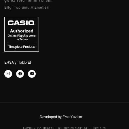
Çerez Tercihlerini Yönetin
Bilgi Toplumu Hizmetleri
2
0,00 ₺
0,00 ₺
3
0,00 ₺
0,00 ₺
4
0,00 ₺
0,00 ₺
5
0,00 ₺
0,00 ₺
6
0,00 ₺
0,00 ₺
ERSA’yı Takip Et
7
0,00 ₺
0,00 ₺
8
0,00 ₺
0,00 ₺
9
0,00 ₺
0,00 ₺
Developed by Ersa Yazılım
Taksit
Taksit Tutarı
Toplam Tutar
Gizlilik Politikası
Kullanım Şartları
İletişim