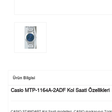
Ürün Bilgisi
Casio MTP-1164A-2ADF Kol Saati Özellikleri
CASIO STANDART Kol Saati modelleri, CASIO markasının Türkiye'de