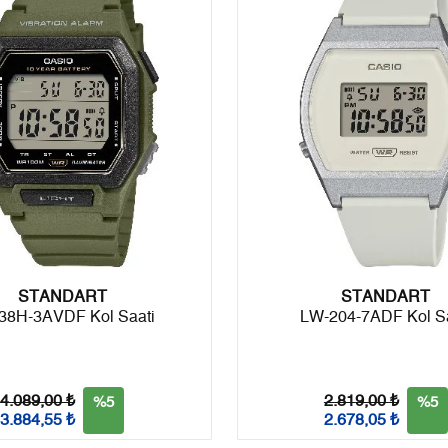
6
0,00 ₺
0,00 ₺
7
0,00 ₺
0,00 ₺
8
0,00 ₺
0,00 ₺
9
0,00 ₺
0,00 ₺
Taksit
Taksit Tutarı
Toplam Tutar
STANDART
Tek Çekim
0,00 ₺
0,00 ₺
STANDART
38H-3AVDF Kol Saati
LW-204-7ADF Kol Sa
2
0,00 ₺
0,00 ₺
3
0,00 ₺
0,00 ₺
4.089,00 ₺
2.819,00 ₺
%5
%5
3.884,55 ₺
2.678,05 ₺
4
0,00 ₺
0,00 ₺