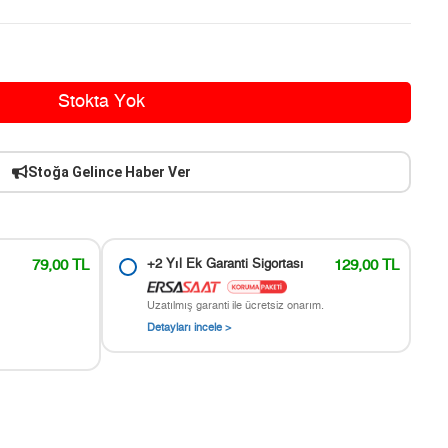
Stokta Yok
Stoğa Gelince Haber Ver
79,00 TL
+2 Yıl Ek Garanti Sigortası
129,00 TL
Uzatılmış garanti ile ücretsiz onarım.
Detayları incele >