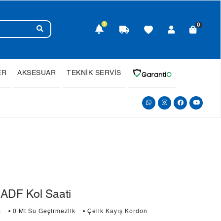
1
0
ER
AKSESUAR
TEKNİK SERVİS
ADF Kol Saati
m
• 0 Mt Su Geçirmezlik
• Çelik Kayış Kordon