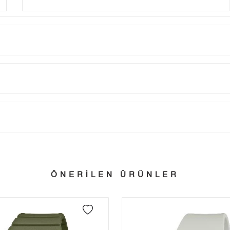
Taksit
Taksit Tutarı
Toplam Tutar
Tek Çekim
0,00 ₺
0,00 ₺
tillerinde verilen siparişler tatil bitiminde kargoya verilir.
n her yerine 2.500₺ ve üzeri alışverişlerde Yurtiçi Kargo ile ücretsiz g
2
0,00 ₺
0,00 ₺
ÖNERİLEN ÜRÜNLER
3
0,00 ₺
0,00 ₺
 edebilirsiniz.
4
0,00 ₺
0,00 ₺
5
0,00 ₺
0,00 ₺