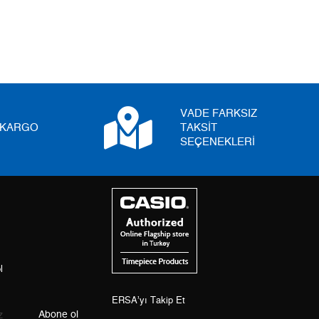
5
0,00 ₺
0,00 ₺
6
0,00 ₺
0,00 ₺
7
0,00 ₺
0,00 ₺
8
0,00 ₺
0,00 ₺
VADE FARKSIZ
I KARGO
TAKSİT
9
0,00 ₺
0,00 ₺
SEÇENEKLERİ
Taksit
Taksit Tutarı
Toplam Tutar
Tek Çekim
0,00 ₺
0,00 ₺
l
2
0,00 ₺
0,00 ₺
3
0,00 ₺
ERSA’yı Takip Et
0,00 ₺
Abone ol