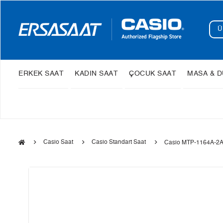
ERKEK SAAT
KADIN SAAT
ÇOCUK SAAT
MASA & D
Casio Saat
Casio Standart Saat
Casio MTP-1164A-2A