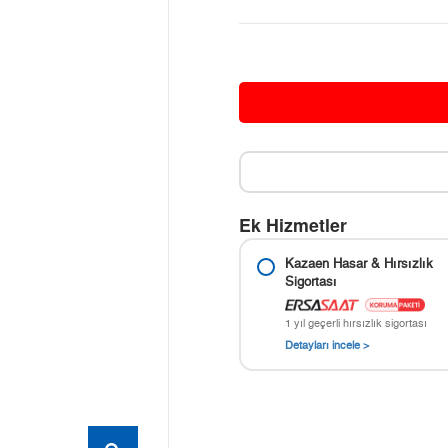
Ek Hizmetler
Kazaen Hasar & Hırsızlık
Sigortası
1 yıl geçerli hırsızlık sigortası
Detayları incele >