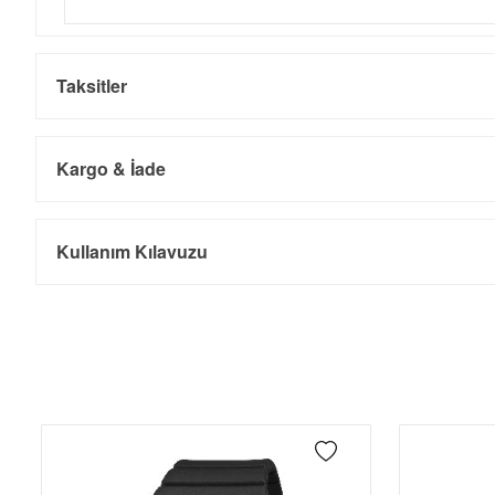
Taksitler
Kargo & İade
Kargo ve Sipariş
Taksit
Taksit Tutarı
Toplam Tutar
Kullanım Kılavuzu
Tek Çekim
0,00 ₺
0,00 ₺
- Sipariş gönderimi 3 iş günü içinde yapılmaktadır. Resmi bayram ta
- İnternet mağazamızdan yapacağınız tüm alışverişlerde Türkiye'ni
2
0,00 ₺
0,00 ₺
İade
3
0,00 ₺
0,00 ₺
- Kargonuz elinize ulaştığı tarihten itibaren 14 gün içerisinde iade
4
0,00 ₺
0,00 ₺
5
0,00 ₺
0,00 ₺