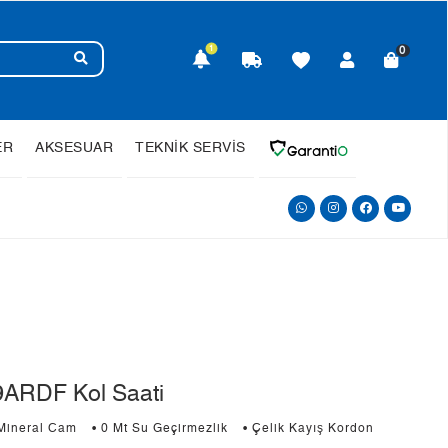
1
0
ER
AKSESUAR
TEKNİK SERVİS
ARDF Kol Saati
 Mineral Cam
• 0 Mt Su Geçirmezlik
• Çelik Kayış Kordon