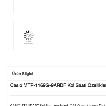
Ürün Bilgisi
Casio MTP-1169G-9ARDF Kol Saati Özellikler
CASIO STANDART Kol Saati modelleri, CASIO markasının Türkiye'de