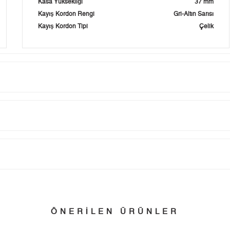
Kasa Yüksekliği
37 mm
Kayış Kordon Rengi
Gri-Altın Sarısı
Kayış Kordon Tipi
Çelik
Taksit
Taksit Tutarı
Toplam Tutar
Tek Çekim
0,00 ₺
0,00 ₺
tillerinde verilen siparişler tatil bitiminde kargoya verilir.
n her yerine 2.500₺ ve üzeri alışverişlerde Yurtiçi Kargo ile ücretsiz g
2
0,00 ₺
0,00 ₺
ÖNERİLEN ÜRÜNLER
3
0,00 ₺
0,00 ₺
 edebilirsiniz.