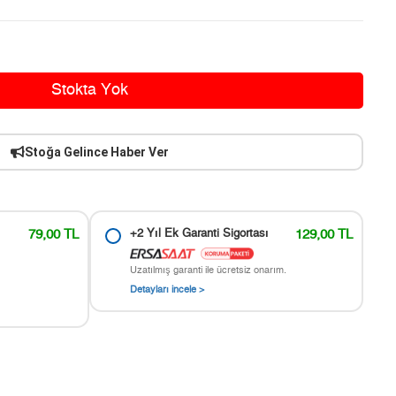
Stokta Yok
Stoğa Gelince Haber Ver
79,00 TL
+2 Yıl Ek Garanti Sigortası
129,00 TL
Uzatılmış garanti ile ücretsiz onarım.
Detayları incele >