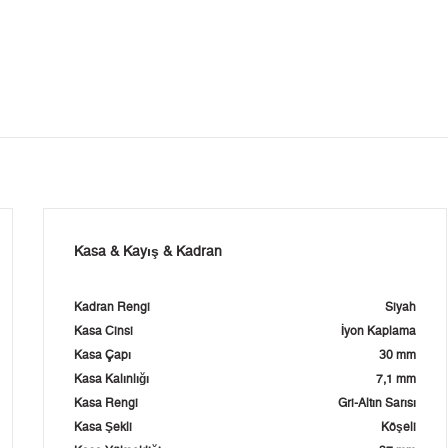
Kasa & Kayış & Kadran
Kadran Rengi
Siyah
Kasa Cinsi
İyon Kaplama
Kasa Çapı
30 mm
Kasa Kalınlığı
7,1 mm
Kasa Rengi
Gri-Altın Sarısı
Kasa Şekli
Köşeli