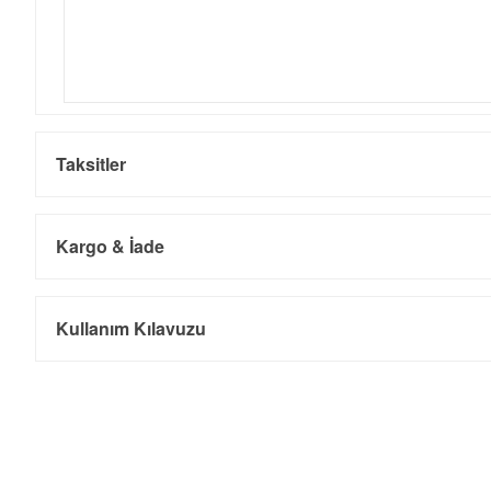
Taksitler
Kargo & İade
Kargo ve Sipariş
Taksit
Taksit Tutarı
Toplam Tutar
Kullanım Kılavuzu
Tek Çekim
0,00 ₺
0,00 ₺
- Sipariş gönderimi 3 iş günü içinde yapılmaktadır. Resmi bayram ta
- İnternet mağazamızdan yapacağınız tüm alışverişlerde Türkiye'ni
2
0,00 ₺
0,00 ₺
İade
3
0,00 ₺
0,00 ₺
- Kargonuz elinize ulaştığı tarihten itibaren 14 gün içerisinde iade