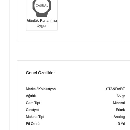
Günlük Kullanıma
Uygun
Genel Özellikler
Marka / Koleksiyon
STANDART
Ağırlık
65 gr
Cam Tipi
Mineral
Cinsiyet
Erkek
Makine Tipi
Analog
Pil Ömrü
3 Yıl