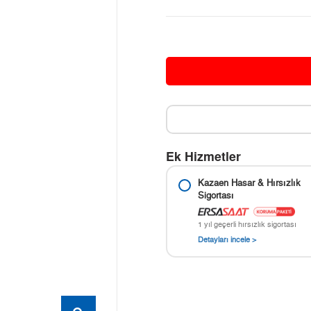
Ek Hizmetler
Kazaen Hasar & Hırsızlık
Sigortası
1 yıl geçerli hırsızlık sigortası
Detayları incele >