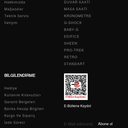
Hakkımızda
Tek Çekim
0,00 ₺
DUVAR SAATİ
0,00 ₺
Mağazalar
MASA SAATİ
2
0,00 ₺
0,00 ₺
Teknik Servis
KRONOMETRE
İletişim
G-SHOCK
3
0,00 ₺
0,00 ₺
BABY-G
EDIFICE
4
0,00 ₺
0,00 ₺
SHEEN
PRO-TREK
5
0,00 ₺
0,00 ₺
RETRO
6
0,00 ₺
0,00 ₺
STANDART
BİLGİLENDİRME
7
0,00 ₺
0,00 ₺
Hediye
8
0,00 ₺
0,00 ₺
Kullanım Kılavuzları
9
0,00 ₺
0,00 ₺
Garanti Belgeleri
E-Bültene Kaydol
Banka Hesap Bilgileri
Kargo Ve Sipariş
İade Süreci
Abone ol