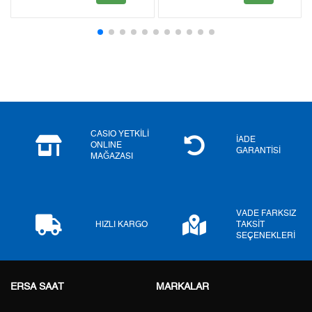
2
0,00 ₺
0,00 ₺
3
0,00 ₺
0,00 ₺
4
0,00 ₺
0,00 ₺
5
0,00 ₺
0,00 ₺
6
0,00 ₺
0,00 ₺
CASIO YETKİLİ
İADE
ONLINE
GARANTİSİ
MAĞAZASI
7
0,00 ₺
0,00 ₺
8
0,00 ₺
0,00 ₺
VADE FARKSIZ
9
0,00 ₺
0,00 ₺
HIZLI KARGO
TAKSİT
SEÇENEKLERİ
ERSA SAAT
MARKALAR
Taksit
Taksit Tutarı
Toplam Tutar