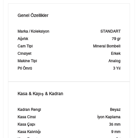
Genel Özellikler
Marka / Koleksiyon
STANDART
Ağırlık
79 gr
Cam Tipi
Mineral Bombeli
Cinsiyet
Erkek
Makine Tipi
Analog
Pil Ömrü
3 Yıl
Kasa & Kayış & Kadran
Kadran Rengi
Beyaz
Kasa Cinsi
İyon Kaplama
Kasa Çapı
35 mm
Kasa Kalınlığı
9 mm