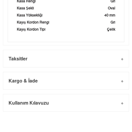
Kasa Rengi
Gri
Kasa Şekli
Oval
Kasa Yüksekliği
40 mm
Kayış Kordon Rengi
Gri
Kayış Kordon Tipi
Çelik
Taksitler
Kargo & İade
Kargo ve Sipariş
Taksit
Taksit Tutarı
Toplam Tutar
Kullanım Kılavuzu
- Sipariş gönderimi 3 iş günü içinde yapılmaktadır. Resmi
Tek Çekim
0,00 ₺
0,00 ₺
bayram tatillerinde verilen siparişler tatil bitiminde kargoya
2
0,00 ₺
0,00 ₺
verilir.