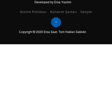
Developed by Ersa Yazılım
Taksit
Taksit Tutarı
Toplam Tutar
Gizlilik Politikası
Kullanım Şartları
İletişim
Tek Çekim
0,00 ₺
0,00 ₺
Copyright © 2020 Ersa Saat. Tüm Hakları Saklıdır.
2
0,00 ₺
0,00 ₺
3
0,00 ₺
0,00 ₺
4
0,00 ₺
0,00 ₺
5
0,00 ₺
0,00 ₺
6
0,00 ₺
0,00 ₺
7
0,00 ₺
0,00 ₺
8
0,00 ₺
0,00 ₺
9
0,00 ₺
0,00 ₺