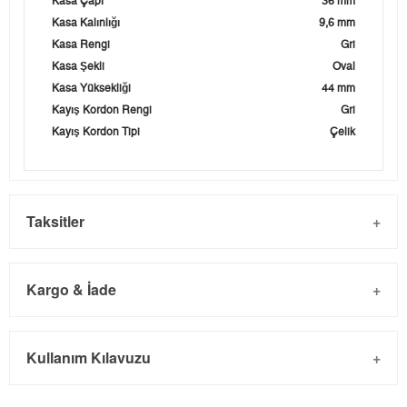
Kasa Çapı
36 mm
Kasa Kalınlığı
9,6 mm
Kasa Rengi
Gri
Kasa Şekli
Oval
Kasa Yüksekliği
44 mm
Kayış Kordon Rengi
Gri
Kayış Kordon Tipi
Çelik
Taksitler
Kargo & İade
Kargo ve Sipariş
Taksit
Taksit Tutarı
Toplam Tutar
Kullanım Kılavuzu
- Sipariş gönderimi 3 iş günü içinde yapılmaktadır. Resmi
Tek Çekim
0,00 ₺
0,00 ₺
bayram tatillerinde verilen siparişler tatil bitiminde kargoya