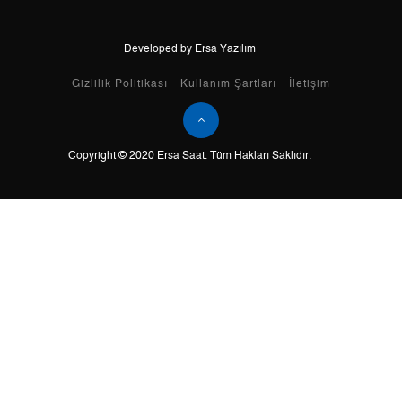
Developed by Ersa Yazılım
Taksit
Taksit Tutarı
Toplam Tutar
Gizlilik Politikası
Kullanım Şartları
İletişim
Tek Çekim
0,00 ₺
0,00 ₺
Copyright © 2020 Ersa Saat. Tüm Hakları Saklıdır.
2
0,00 ₺
0,00 ₺
3
0,00 ₺
0,00 ₺
4
0,00 ₺
0,00 ₺
5
0,00 ₺
0,00 ₺
6
0,00 ₺
0,00 ₺
7
0,00 ₺
0,00 ₺
8
0,00 ₺
0,00 ₺