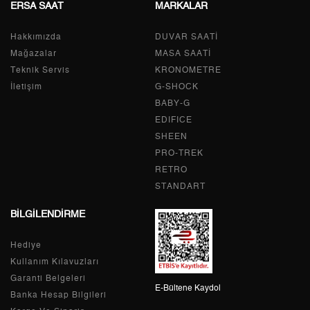
ERSA SAAT
MARKALAR
Taksit
Taksit Tutarı
Toplam Tutar
Hakkımızda
Tek Çekim
0,00 ₺
DUVAR SAATİ
0,00 ₺
Mağazalar
MASA SAATİ
2
0,00 ₺
0,00 ₺
Teknik Servis
KRONOMETRE
İletişim
G-SHOCK
3
0,00 ₺
0,00 ₺
BABY-G
EDIFICE
4
0,00 ₺
0,00 ₺
SHEEN
PRO-TREK
5
0,00 ₺
0,00 ₺
RETRO
6
0,00 ₺
0,00 ₺
STANDART
BİLGİLENDİRME
7
0,00 ₺
0,00 ₺
Hediye
8
0,00 ₺
0,00 ₺
Kullanım Kılavuzları
9
0,00 ₺
0,00 ₺
Garanti Belgeleri
E-Bültene Kaydol
Banka Hesap Bilgileri