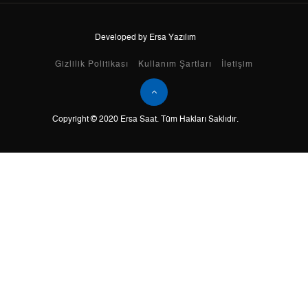
Developed by Ersa Yazılım
Taksit
Taksit Tutarı
Toplam Tutar
Gizlilik Politikası
Kullanım Şartları
İletişim
Tek Çekim
0,00 ₺
0,00 ₺
Copyright © 2020 Ersa Saat. Tüm Hakları Saklıdır.
2
0,00 ₺
0,00 ₺
3
0,00 ₺
0,00 ₺
4
0,00 ₺
0,00 ₺
5
0,00 ₺
0,00 ₺
6
0,00 ₺
0,00 ₺
7
0,00 ₺
0,00 ₺
8
0,00 ₺
0,00 ₺