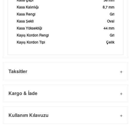
Kasa Çapı
36 mm
Kasa Kalınlığı
8,7 mm
Kasa Rengi
Gri
Kasa Şekli
Oval
Kasa Yüksekliği
44 mm
Kayış Kordon Rengi
Gri
Kayış Kordon Tipi
Çelik
Taksitler
Kargo & İade
Kargo ve Sipariş
Taksit
Taksit Tutarı
Toplam Tutar
Kullanım Kılavuzu
- Sipariş gönderimi 3 iş günü içinde yapılmaktadır. Resmi
Tek Çekim
0,00 ₺
0,00 ₺
bayram tatillerinde verilen siparişler tatil bitiminde kargoya