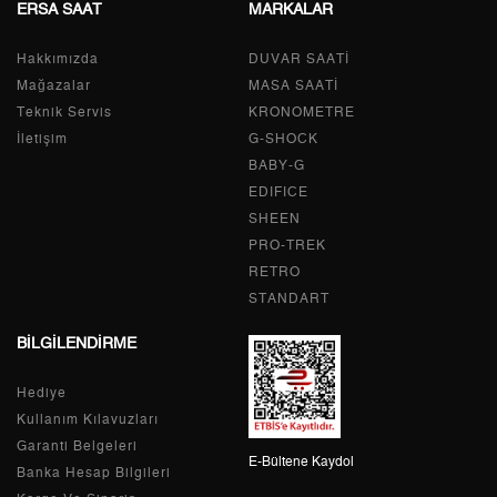
ERSA SAAT
MARKALAR
Taksit
Taksit Tutarı
Toplam Tutar
Hakkımızda
Tek Çekim
0,00 ₺
DUVAR SAATİ
0,00 ₺
Mağazalar
MASA SAATİ
2
0,00 ₺
0,00 ₺
Teknik Servis
KRONOMETRE
İletişim
G-SHOCK
3
0,00 ₺
0,00 ₺
BABY-G
EDIFICE
4
0,00 ₺
0,00 ₺
SHEEN
PRO-TREK
5
0,00 ₺
0,00 ₺
RETRO
6
0,00 ₺
0,00 ₺
STANDART
BİLGİLENDİRME
7
0,00 ₺
0,00 ₺
Hediye
8
0,00 ₺
0,00 ₺
Kullanım Kılavuzları
9
0,00 ₺
0,00 ₺
Garanti Belgeleri
E-Bültene Kaydol
Banka Hesap Bilgileri