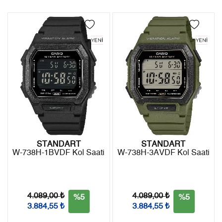
Türkiye'nin her yerine 2.500₺ ve üzeri alışverişlerde Yurtiçi
4
0,00 ₺
0,00 ₺
Kargo ile ücretsiz gönderilir.
İade
5
0,00 ₺
0,00 ₺
- Kargonuz elinize ulaştığı tarihten itibaren 14 gün içerisinde
6
0,00 ₺
0,00 ₺
iade edebilirsiniz.
7
0,00 ₺
0,00 ₺
8
0,00 ₺
0,00 ₺
9
0,00 ₺
0,00 ₺
STANDART
STANDART
W-738H-1BVDF Kol Saati
W-738H-3AVDF Kol Saati
Taksit
Taksit Tutarı
Toplam Tutar
Tek Çekim
0,00 ₺
0,00 ₺
4.089,00 ₺
4.089,00 ₺
%5
%5
3.884,55 ₺
3.884,55 ₺
2
0,00 ₺
0,00 ₺