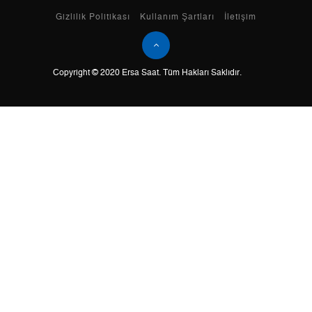
Taksit
Taksit Tutarı
Toplam Tutar
Gizlilik Politikası
Kullanım Şartları
İletişim
Tek Çekim
0,00 ₺
0,00 ₺
Copyright © 2020 Ersa Saat. Tüm Hakları Saklıdır.
2
0,00 ₺
0,00 ₺
3
0,00 ₺
0,00 ₺
4
0,00 ₺
0,00 ₺
5
0,00 ₺
0,00 ₺
6
0,00 ₺
0,00 ₺
7
0,00 ₺
0,00 ₺
8
0,00 ₺
0,00 ₺
9
0,00 ₺
0,00 ₺