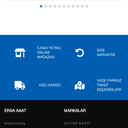
3
0,00 ₺
0,00 ₺
4
0,00 ₺
0,00 ₺
5
0,00 ₺
0,00 ₺
6
0,00 ₺
0,00 ₺
CASIO YETKİLİ
İADE
ONLINE
GARANTİSİ
MAĞAZASI
7
0,00 ₺
0,00 ₺
8
0,00 ₺
0,00 ₺
VADE FARKSIZ
9
0,00 ₺
0,00 ₺
HIZLI KARGO
TAKSİT
SEÇENEKLERİ
ERSA SAAT
MARKALAR
Taksit
Taksit Tutarı
Toplam Tutar
Hakkımızda
Tek Çekim
0,00 ₺
DUVAR SAATİ
0,00 ₺