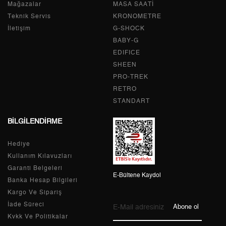
Mağazalar
MASA SAATİ
2
0,00 ₺
0,00 ₺
Teknik Servis
KRONOMETRE
İletişim
G-SHOCK
3
0,00 ₺
0,00 ₺
BABY-G
EDIFICE
4
0,00 ₺
0,00 ₺
SHEEN
PRO-TREK
5
0,00 ₺
0,00 ₺
RETRO
6
0,00 ₺
0,00 ₺
STANDART
BİLGİLENDİRME
7
0,00 ₺
0,00 ₺
Hediye
8
0,00 ₺
0,00 ₺
Kullanım Kılavuzları
9
0,00 ₺
0,00 ₺
Garanti Belgeleri
E-Bültene Kaydol
Banka Hesap Bilgileri
Kargo Ve Sipariş
İade Süreci
Abone ol
Kvkk Ve Politikalar
Taksit
Taksit Tutarı
Toplam Tutar