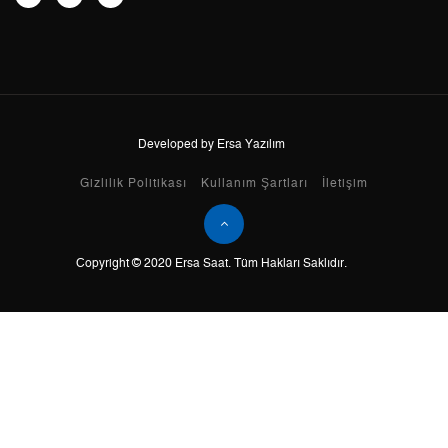
8
0,00 ₺
0,00 ₺
9
0,00 ₺
0,00 ₺
Developed by Ersa Yazılım
Taksit
Taksit Tutarı
Toplam Tutar
Gizlilik Politikası
Kullanım Şartları
İletişim
Tek Çekim
0,00 ₺
0,00 ₺
Copyright © 2020 Ersa Saat. Tüm Hakları Saklıdır.
2
0,00 ₺
0,00 ₺
3
0,00 ₺
0,00 ₺
4
0,00 ₺
0,00 ₺
5
0,00 ₺
0,00 ₺
6
0,00 ₺
0,00 ₺