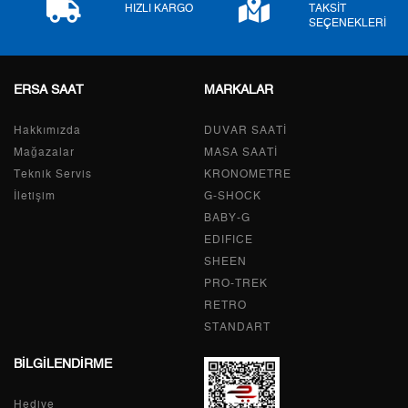
HIZLI KARGO
TAKSİT
SEÇENEKLERİ
ERSA SAAT
MARKALAR
Taksit
Taksit Tutarı
Toplam Tutar
Hakkımızda
Tek Çekim
0,00 ₺
DUVAR SAATİ
0,00 ₺
Mağazalar
MASA SAATİ
2
0,00 ₺
0,00 ₺
Teknik Servis
KRONOMETRE
İletişim
G-SHOCK
3
0,00 ₺
0,00 ₺
BABY-G
EDIFICE
4
0,00 ₺
0,00 ₺
SHEEN
PRO-TREK
5
0,00 ₺
0,00 ₺
RETRO
6
0,00 ₺
0,00 ₺
STANDART
BİLGİLENDİRME
7
0,00 ₺
0,00 ₺
Hediye
8
0,00 ₺
0,00 ₺