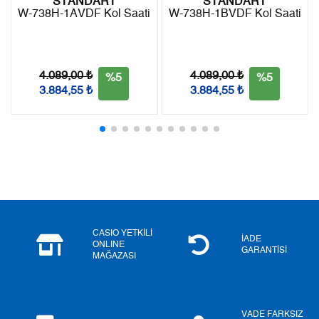
STANDART
STANDART
W-738H-1AVDF Kol Saati
W-738H-1BVDF Kol Saati
Taksit
Taksit Tutarı
Toplam Tutar
Tek Çekim
0,00 ₺
0,00 ₺
4.089,00 ₺
4.089,00 ₺
%5
%5
3.884,55 ₺
3.884,55 ₺
2
0,00 ₺
0,00 ₺
3
0,00 ₺
0,00 ₺
4
0,00 ₺
0,00 ₺
5
0,00 ₺
0,00 ₺
6
0,00 ₺
0,00 ₺
CASIO YETKİLİ
İADE
ONLINE
GARANTİSİ
MAĞAZASI
7
0,00 ₺
0,00 ₺
8
0,00 ₺
0,00 ₺
VADE FARKSIZ
9
0,00 ₺
0,00 ₺