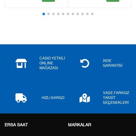
2
0,00 ₺
0,00 ₺
3
0,00 ₺
0,00 ₺
4
0,00 ₺
0,00 ₺
5
0,00 ₺
0,00 ₺
6
0,00 ₺
0,00 ₺
CASIO YETKİLİ
İADE
ONLINE
GARANTİSİ
MAĞAZASI
7
0,00 ₺
0,00 ₺
8
0,00 ₺
0,00 ₺
VADE FARKSIZ
9
0,00 ₺
0,00 ₺
HIZLI KARGO
TAKSİT
SEÇENEKLERİ
ERSA SAAT
MARKALAR
Taksit
Taksit Tutarı
Toplam Tutar