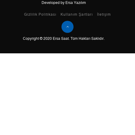
Developed by Ersa Yazılım
Taksit
Taksit Tutarı
Toplam Tutar
Gizlilik Politikası
Kullanım Şartları
İletişim
Tek Çekim
0,00 ₺
0,00 ₺
Copyright © 2020 Ersa Saat. Tüm Hakları Saklıdır.
2
0,00 ₺
0,00 ₺
3
0,00 ₺
0,00 ₺
4
0,00 ₺
0,00 ₺
5
0,00 ₺
0,00 ₺
6
0,00 ₺
0,00 ₺
7
0,00 ₺
0,00 ₺
8
0,00 ₺
0,00 ₺
9
0,00 ₺
0,00 ₺