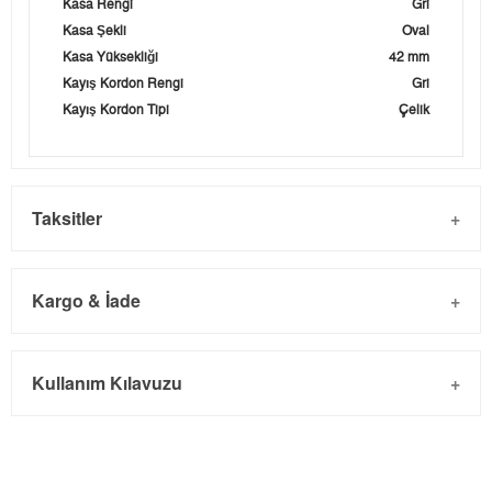
Kasa Rengi
Gri
Kasa Şekli
Oval
Kasa Yüksekliği
42 mm
Kayış Kordon Rengi
Gri
Kayış Kordon Tipi
Çelik
Taksitler
Kargo & İade
Kargo ve Sipariş
Taksit
Taksit Tutarı
Toplam Tutar
Kullanım Kılavuzu
- Sipariş gönderimi 3 iş günü içinde yapılmaktadır. Resmi
Tek Çekim
0,00 ₺
0,00 ₺
bayram tatillerinde verilen siparişler tatil bitiminde kargoya
2
0,00 ₺
0,00 ₺
verilir.