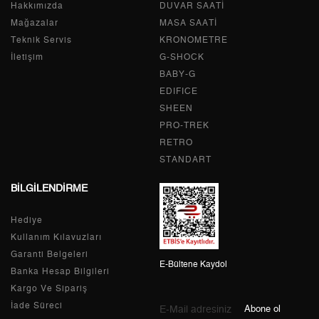
Hakkımızda
Tek Çekim
0,00 ₺
DUVAR SAATİ
0,00 ₺
Mağazalar
MASA SAATİ
2
0,00 ₺
0,00 ₺
Teknik Servis
KRONOMETRE
İletişim
G-SHOCK
3
0,00 ₺
0,00 ₺
BABY-G
EDIFICE
4
0,00 ₺
0,00 ₺
SHEEN
PRO-TREK
5
0,00 ₺
0,00 ₺
RETRO
6
0,00 ₺
0,00 ₺
STANDART
BİLGİLENDİRME
7
0,00 ₺
0,00 ₺
Hediye
8
0,00 ₺
0,00 ₺
Kullanım Kılavuzları
9
0,00 ₺
0,00 ₺
Garanti Belgeleri
E-Bültene Kaydol
Banka Hesap Bilgileri
Kargo Ve Sipariş
İade Süreci
Abone ol