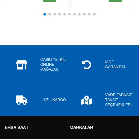
2
0,00 ₺
0,00 ₺
3
0,00 ₺
0,00 ₺
4
0,00 ₺
0,00 ₺
5
0,00 ₺
0,00 ₺
6
0,00 ₺
0,00 ₺
CASIO YETKİLİ
İADE
ONLINE
GARANTİSİ
MAĞAZASI
7
0,00 ₺
0,00 ₺
8
0,00 ₺
0,00 ₺
VADE FARKSIZ
9
0,00 ₺
0,00 ₺
HIZLI KARGO
TAKSİT
SEÇENEKLERİ
ERSA SAAT
MARKALAR
Taksit
Taksit Tutarı
Toplam Tutar