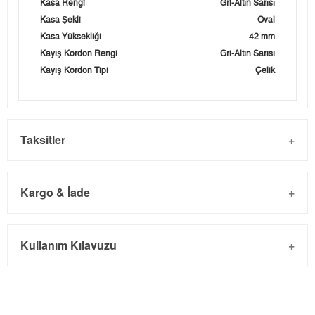
Kasa Rengi
Gri-Altın Sarısı
Kasa Şekli
Oval
Kasa Yüksekliği
42 mm
Kayış Kordon Rengi
Gri-Altın Sarısı
Kayış Kordon Tipi
Çelik
Taksitler
Kargo & İade
Kargo ve Sipariş
Taksit
Taksit Tutarı
Toplam Tutar
Kullanım Kılavuzu
- Sipariş gönderimi 3 iş günü içinde yapılmaktadır. Resmi
Tek Çekim
0,00 ₺
0,00 ₺
bayram tatillerinde verilen siparişler tatil bitiminde kargoya
2
0,00 ₺
0,00 ₺
verilir.