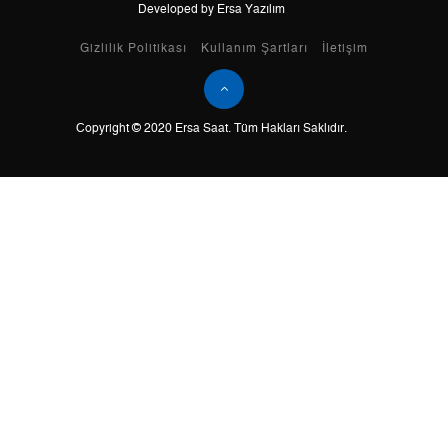
Developed by Ersa Yazılım
Taksit
Taksit Tutarı
Toplam Tutar
Gizlilik Politikası
Kullanım Şartları
İletişim
Tek Çekim
0,00 ₺
0,00 ₺
Copyright © 2020 Ersa Saat. Tüm Hakları Saklıdır.
2
0,00 ₺
0,00 ₺
3
0,00 ₺
0,00 ₺
4
0,00 ₺
0,00 ₺
5
0,00 ₺
0,00 ₺
6
0,00 ₺
0,00 ₺
7
0,00 ₺
0,00 ₺
8
0,00 ₺
0,00 ₺
9
0,00 ₺
0,00 ₺