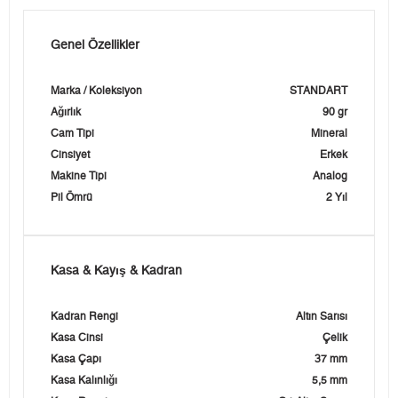
Genel Özellikler
Marka / Koleksiyon
STANDART
Ağırlık
90 gr
Cam Tipi
Mineral
Cinsiyet
Erkek
Makine Tipi
Analog
Pil Ömrü
2 Yıl
Kasa & Kayış & Kadran
Kadran Rengi
Altın Sarısı
Kasa Cinsi
Çelik
Kasa Çapı
37 mm
Kasa Kalınlığı
5,5 mm