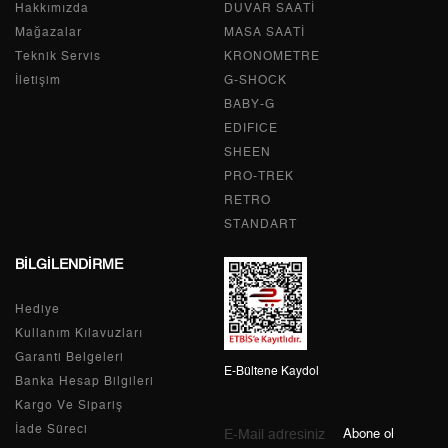
Hakkımızda
Tek Çekim
0,00 ₺
DUVAR SAATİ
0,00 ₺
Mağazalar
MASA SAATİ
2
0,00 ₺
0,00 ₺
Teknik Servis
KRONOMETRE
İletişim
G-SHOCK
3
0,00 ₺
0,00 ₺
BABY-G
EDIFICE
4
0,00 ₺
0,00 ₺
SHEEN
PRO-TREK
5
0,00 ₺
0,00 ₺
RETRO
6
0,00 ₺
0,00 ₺
STANDART
BİLGİLENDİRME
7
0,00 ₺
0,00 ₺
Hediye
8
0,00 ₺
0,00 ₺
Kullanım Kılavuzları
9
0,00 ₺
0,00 ₺
Garanti Belgeleri
E-Bültene Kaydol
Banka Hesap Bilgileri
Kargo Ve Sipariş
İade Süreci
Abone ol