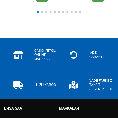
2
0,00 ₺
0,00 ₺
3
0,00 ₺
0,00 ₺
4
0,00 ₺
0,00 ₺
5
0,00 ₺
0,00 ₺
6
0,00 ₺
0,00 ₺
CASIO YETKİLİ
İADE
ONLINE
GARANTİSİ
MAĞAZASI
7
0,00 ₺
0,00 ₺
8
0,00 ₺
0,00 ₺
VADE FARKSIZ
9
0,00 ₺
0,00 ₺
HIZLI KARGO
TAKSİT
SEÇENEKLERİ
ERSA SAAT
MARKALAR
Taksit
Taksit Tutarı
Toplam Tutar