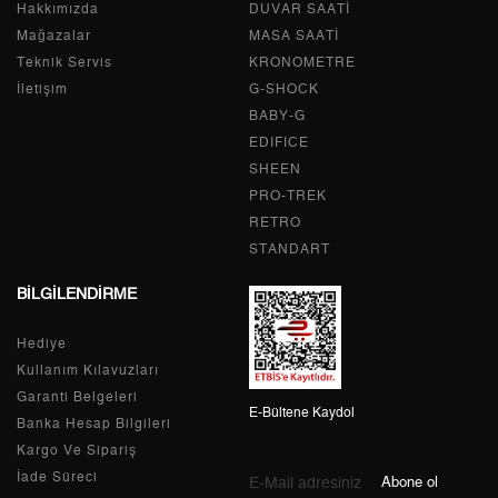
Hakkımızda
Tek Çekim
0,00 ₺
DUVAR SAATİ
0,00 ₺
Mağazalar
MASA SAATİ
2
0,00 ₺
0,00 ₺
Teknik Servis
KRONOMETRE
İletişim
G-SHOCK
3
0,00 ₺
0,00 ₺
BABY-G
EDIFICE
4
0,00 ₺
0,00 ₺
SHEEN
PRO-TREK
5
0,00 ₺
0,00 ₺
RETRO
6
0,00 ₺
0,00 ₺
STANDART
BİLGİLENDİRME
7
0,00 ₺
0,00 ₺
Hediye
8
0,00 ₺
0,00 ₺
Kullanım Kılavuzları
9
0,00 ₺
0,00 ₺
Garanti Belgeleri
E-Bültene Kaydol
Banka Hesap Bilgileri
Kargo Ve Sipariş
İade Süreci
Abone ol