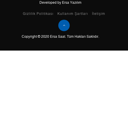
Developed by Ersa Yazılım
Taksit
Taksit Tutarı
Toplam Tutar
Gizlilik Politikası
Kullanım Şartları
İletişim
Tek Çekim
0,00 ₺
0,00 ₺
Copyright © 2020 Ersa Saat. Tüm Hakları Saklıdır.
2
0,00 ₺
0,00 ₺
3
0,00 ₺
0,00 ₺
4
0,00 ₺
0,00 ₺
5
0,00 ₺
0,00 ₺
6
0,00 ₺
0,00 ₺
7
0,00 ₺
0,00 ₺
8
0,00 ₺
0,00 ₺
9
0,00 ₺
0,00 ₺