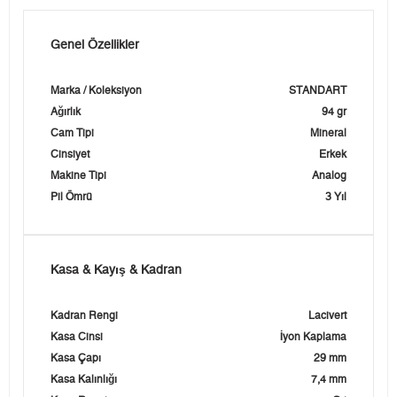
Genel Özellikler
Marka / Koleksiyon
STANDART
Ağırlık
94 gr
Cam Tipi
Mineral
Cinsiyet
Erkek
Makine Tipi
Analog
Pil Ömrü
3 Yıl
Kasa & Kayış & Kadran
Kadran Rengi
Lacivert
Kasa Cinsi
İyon Kaplama
Kasa Çapı
29 mm
Kasa Kalınlığı
7,4 mm