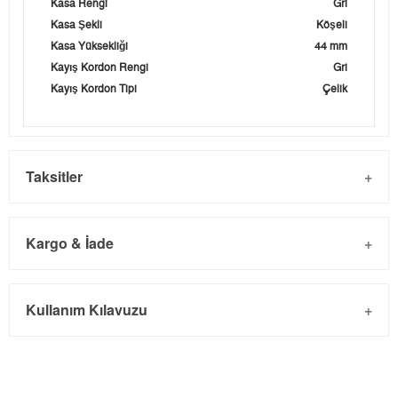
Kasa Rengi
Gri
Kasa Şekli
Köşeli
Kasa Yüksekliği
44 mm
Kayış Kordon Rengi
Gri
Kayış Kordon Tipi
Çelik
Taksitler
Kargo & İade
Kargo ve Sipariş
Taksit
Taksit Tutarı
Toplam Tutar
Kullanım Kılavuzu
- Sipariş gönderimi 3 iş günü içinde yapılmaktadır. Resmi
Tek Çekim
0,00 ₺
0,00 ₺
bayram tatillerinde verilen siparişler tatil bitiminde kargoya
2
0,00 ₺
0,00 ₺
verilir.