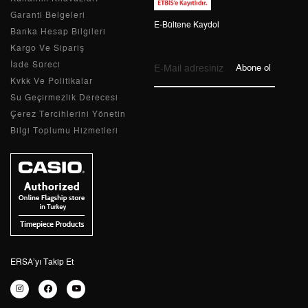
Garanti Belgeleri
E-Bültene Kaydol
Banka Hesap Bilgileri
Kargo Ve Sipariş
Taksit
Taksit Tutarı
Toplam Tutar
İade Süreci
Abone ol
Kvkk Ve Politikalar
Tek Çekim
3.305,05 ₺
3.305,05 ₺
Su Geçirmezlik Derecesi
Çerez Tercihlerini Yönetin
2
1.652,53 ₺
3.305,06 ₺
Bilgi Toplumu Hizmetleri
3
1.156,02 ₺
3.468,06 ₺
4
884,37 ₺
3.537,48 ₺
5
721,86 ₺
3.609,30 ₺
6
614,09 ₺
3.684,54 ₺
ERSA’yı Takip Et
7
537,57 ₺
3.762,99 ₺
8
480,61 ₺
3.844,88 ₺