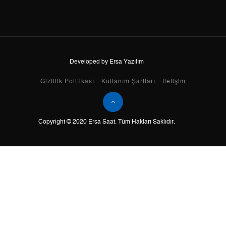
9
436,66 ₺
3.929,94 ₺
Developed by Ersa Yazılım
Taksit
Taksit Tutarı
Toplam Tutar
Gizlilik Politikası
Kullanım Şartları
İletişim
Tek Çekim
3.305,05 ₺
3.305,05 ₺
2
1.652,53 ₺
3.305,06 ₺
Copyright © 2020 Ersa Saat. Tüm Hakları Saklıdır.
3
1.156,02 ₺
3.468,06 ₺
4
884,37 ₺
3.537,48 ₺
5
721,86 ₺
3.609,30 ₺
6
614,09 ₺
3.684,54 ₺
7
537,57 ₺
3.762,99 ₺