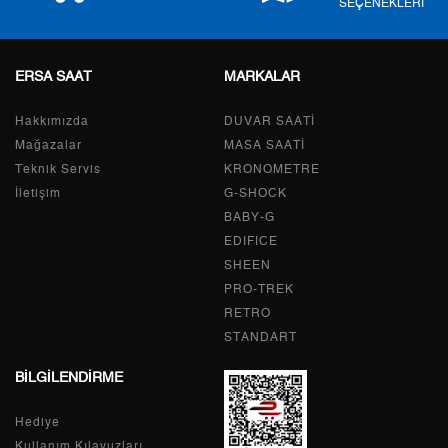
SEÇENEKLERİ
Taksit
Taksit Tutarı
Toplam Tutar
ERSA SAAT
MARKALAR
Tek Çekim
3.305,05 ₺
3.305,05 ₺
Hakkımızda
DUVAR SAATİ
2
1.652,53 ₺
3.305,06 ₺
Mağazalar
MASA SAATİ
Teknik Servis
KRONOMETRE
3
1.156,02 ₺
3.468,06 ₺
İletişim
G-SHOCK
BABY-G
4
884,37 ₺
3.537,48 ₺
EDIFICE
5
721,86 ₺
3.609,30 ₺
SHEEN
PRO-TREK
6
614,09 ₺
3.684,54 ₺
RETRO
STANDART
7
537,57 ₺
3.762,99 ₺
BİLGİLENDİRME
8
480,61 ₺
3.844,88 ₺
Hediye
9
436,66 ₺
3.929,94 ₺
Kullanım Kılavuzları