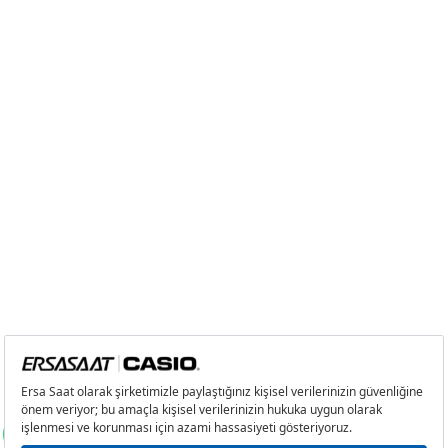
Tek Çekim
3.305,05 ₺
3.305,05 ₺
2
1.652,53 ₺
3.305,06 ₺
3
1.156,02 ₺
3.468,06 ₺
4
884,37 ₺
3.537,48 ₺
5
721,86 ₺
3.609,30 ₺
6
614,09 ₺
3.684,54 ₺
7
537,57 ₺
3.762,99 ₺
8
480,61 ₺
3.844,88 ₺
9
436,66 ₺
3.929,94 ₺