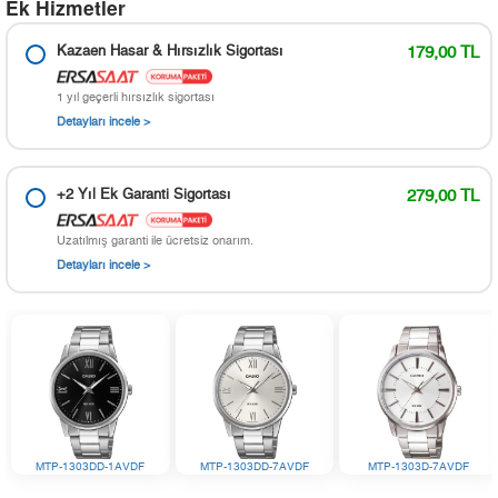
Ek Hizmetler
Kazaen Hasar & Hırsızlık Sigortası
179,00 TL
1 yıl geçerli hırsızlık sigortası
Detayları incele >
+2 Yıl Ek Garanti Sigortası
279,00 TL
Uzatılmış garanti ile ücretsiz onarım.
Detayları incele >
MTP-1303DD-1AVDF
MTP-1303DD-7AVDF
MTP-1303D-7AVDF