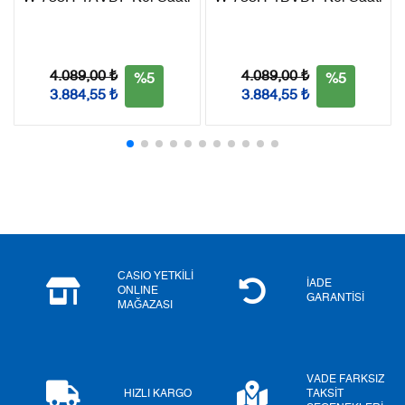
Taksit
Taksit Tutarı
Toplam Tutar
Tek Çekim
3.305,05 ₺
3.305,05 ₺
4.089,00 ₺
4.089,00 ₺
%5
%5
2
1.652,53 ₺
3.305,06 ₺
3.884,55 ₺
3.884,55 ₺
3
1.156,02 ₺
3.468,06 ₺
4
884,37 ₺
3.537,48 ₺
5
721,86 ₺
3.609,30 ₺
6
614,09 ₺
3.684,54 ₺
CASIO YETKİLİ
7
537,57 ₺
3.762,99 ₺
İADE
ONLINE
GARANTİSİ
MAĞAZASI
8
480,61 ₺
3.844,88 ₺
9
436,66 ₺
3.929,94 ₺
VADE FARKSIZ
HIZLI KARGO
TAKSİT