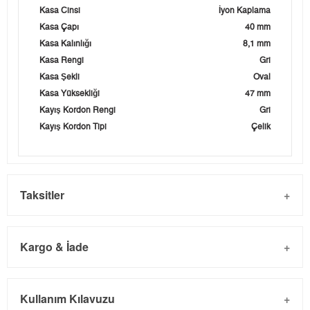
Kasa Cinsi
İyon Kaplama
Kasa Çapı
40 mm
Kasa Kalınlığı
8,1 mm
Kasa Rengi
Gri
Kasa Şekli
Oval
Kasa Yüksekliği
47 mm
Kayış Kordon Rengi
Gri
Kayış Kordon Tipi
Çelik
Taksitler
Kargo & İade
Kargo ve Sipariş
Taksit
Taksit Tutarı
Toplam Tutar
Kullanım Kılavuzu