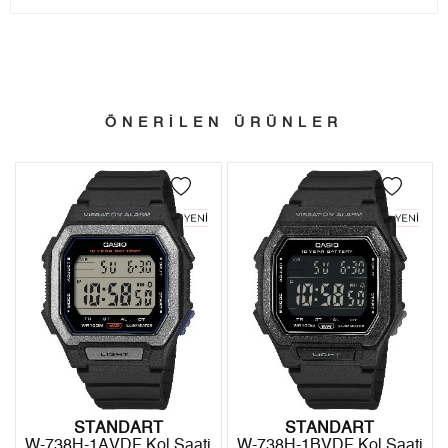
- Sipariş gönderimi 3 iş günü içinde yapılmaktadır. Resmi
Tek Çekim
3.305,05 ₺
3.305,05 ₺
bayram tatillerinde verilen siparişler tatil bitiminde kargoya
2
1.652,53 ₺
3.305,06 ₺
verilir.
- İnternet mağazamızdan yapacağınız tüm alışverişlerde
3
1.156,02 ₺
3.468,06 ₺
Türkiye'nin her yerine 2.500₺ ve üzeri alışverişlerde Yurtiçi
ÖNERİLEN ÜRÜNLER
4
884,37 ₺
3.537,48 ₺
Kargo ile ücretsiz gönderilir.
İade
5
721,86 ₺
3.609,30 ₺
- Kargonuz elinize ulaştığı tarihten itibaren 14 gün içerisinde
6
614,09 ₺
3.684,54 ₺
iade edebilirsiniz.
7
537,57 ₺
3.762,99 ₺
8
480,61 ₺
3.844,88 ₺
9
436,66 ₺
3.929,94 ₺
STANDART
STANDART
W-738H-1AVDF Kol Saati
W-738H-1BVDF Kol Saati