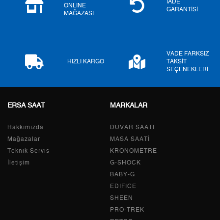
İADE
ONLINE
GARANTİSİ
MAĞAZASI
7
750,81 ₺
5.255,67 ₺
8
671,25 ₺
5.370,00 ₺
VADE FARKSIZ
9
609,86 ₺
5.488,74 ₺
HIZLI KARGO
TAKSİT
SEÇENEKLERİ
ERSA SAAT
MARKALAR
Taksit
Taksit Tutarı
Toplam Tutar
Hakkımızda
Tek Çekim
4.616,05 ₺
DUVAR SAATİ
4.616,05 ₺
Mağazalar
MASA SAATİ
2
2.308,03 ₺
4.616,06 ₺
Teknik Servis
KRONOMETRE
İletişim
G-SHOCK
3
1.614,57 ₺
4.843,71 ₺
BABY-G
EDIFICE
4
1.235,16 ₺
4.940,64 ₺
SHEEN
PRO-TREK
5
1.008,20 ₺
5.041,00 ₺