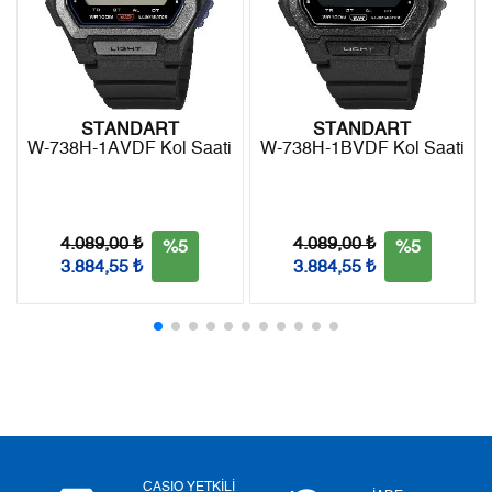
8
671,25 ₺
5.370,00 ₺
9
609,86 ₺
5.488,74 ₺
STANDART
STANDART
W-738H-1AVDF Kol Saati
W-738H-1BVDF Kol Saati
Taksit
Taksit Tutarı
Toplam Tutar
Tek Çekim
4.616,05 ₺
4.616,05 ₺
4.089,00 ₺
4.089,00 ₺
%5
%5
3.884,55 ₺
3.884,55 ₺
2
2.308,03 ₺
4.616,06 ₺
3
1.614,57 ₺
4.843,71 ₺
4
1.235,16 ₺
4.940,64 ₺
5
1.008,20 ₺
5.041,00 ₺
6
857,68 ₺
5.146,08 ₺
CASIO YETKİLİ