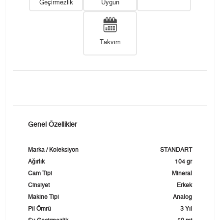
Geçirmezlik
Uygun
Takvim
Genel Özellikler
Marka / Koleksiyon
STANDART
Ağırlık
104 gr
Cam Tipi
Mineral
Cinsiyet
Erkek
Makine Tipi
Analog
Pil Ömrü
3 Yıl