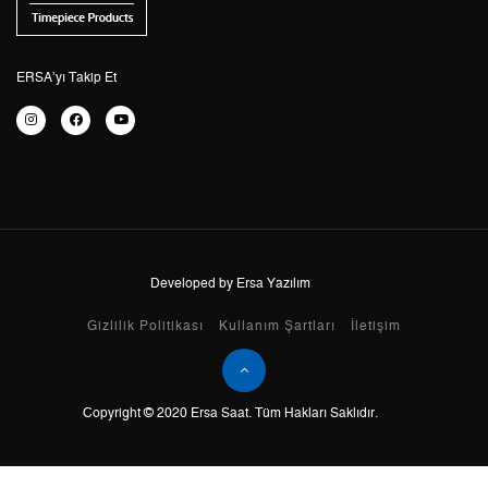
5
1.008,20 ₺
5.041,00 ₺
6
857,68 ₺
5.146,08 ₺
ERSA’yı Takip Et
7
750,81 ₺
5.255,67 ₺
8
671,25 ₺
5.370,00 ₺
9
609,86 ₺
5.488,74 ₺
Developed by Ersa Yazılım
Taksit
Taksit Tutarı
Toplam Tutar
Gizlilik Politikası
Kullanım Şartları
İletişim
Tek Çekim
4.616,05 ₺
4.616,05 ₺
Copyright © 2020 Ersa Saat. Tüm Hakları Saklıdır.
2
2.308,03 ₺
4.616,06 ₺
3
1.614,57 ₺
4.843,71 ₺