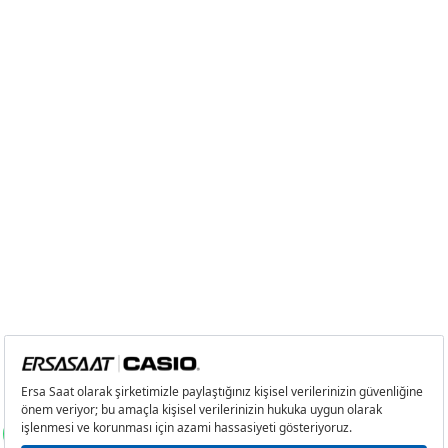
9
609,86 ₺
5.488,74 ₺
Taksit
Taksit Tutarı
Toplam Tutar
Tek Çekim
4.616,05 ₺
4.616,05 ₺
2
2.308,03 ₺
4.616,06 ₺
3
1.614,57 ₺
4.843,71 ₺
4
1.235,16 ₺
4.940,64 ₺
5
1.008,20 ₺
5.041,00 ₺
6
857,68 ₺
5.146,08 ₺
7
750,81 ₺
5.255,67 ₺