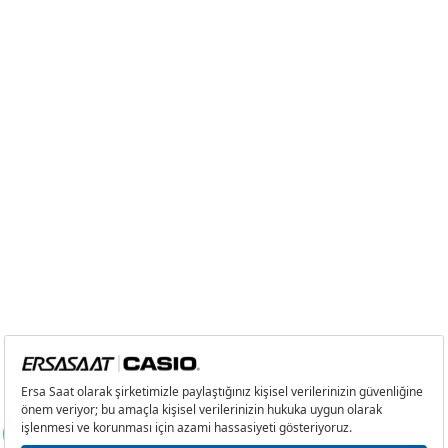
Taksit
Taksit Tutarı
Toplam Tutar
Tek Çekim
3.599,00 ₺
3.599,00 ₺
2
1.799,50 ₺
3.599,00 ₺
3
1.258,83 ₺
3.776,49 ₺
4
963,02 ₺
3.852,08 ₺
5
786,07 ₺
3.930,35 ₺
6
668,71 ₺
4.012,26 ₺
7
585,38 ₺
4.097,66 ₺
8
523,35 ₺
4.186,80 ₺
9
475,49 ₺
4.279,41 ₺