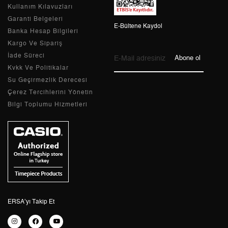
Kullanım Kılavuzları
8
523,35 ₺
4.186,80 ₺
Garanti Belgeleri
E-Bültene Kaydol
Banka Hesap Bilgileri
9
475,49 ₺
4.279,41 ₺
Kargo Ve Sipariş
İade Süreci
Abone ol
Kvkk Ve Politikalar
Su Geçirmezlik Derecesi
Taksit
Taksit Tutarı
Toplam Tutar
Çerez Tercihlerini Yönetin
Bilgi Toplumu Hizmetleri
Tek Çekim
3.599,00 ₺
3.599,00 ₺
2
1.799,50 ₺
3.599,00 ₺
3
1.258,83 ₺
3.776,49 ₺
4
963,02 ₺
3.852,08 ₺
5
786,07 ₺
3.930,35 ₺
ERSA’yı Takip Et
6
668,71 ₺
4.012,26 ₺