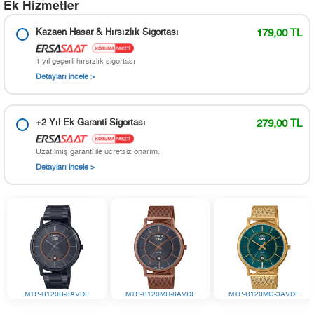
Ek Hizmetler
Kazaen Hasar & Hırsızlık Sigortası
179,00 TL
1 yıl geçerli hırsızlık sigortası
Detayları incele >
+2 Yıl Ek Garanti Sigortası
279,00 TL
Uzatılmış garanti ile ücretsiz onarım.
Detayları incele >
MTP-B120B-8AVDF
MTP-B120MR-8AVDF
MTP-B120MG-3AVDF