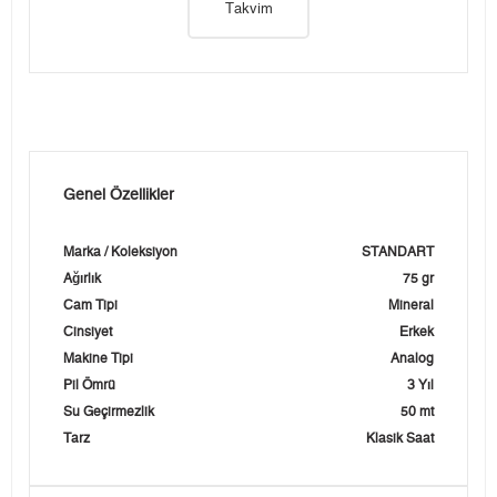
Takvim
Genel Özellikler
Marka / Koleksiyon
STANDART
Ağırlık
75 gr
Cam Tipi
Mineral
Cinsiyet
Erkek
Makine Tipi
Analog
Pil Ömrü
3 Yıl
Su Geçirmezlik
50 mt
Tarz
Klasik Saat