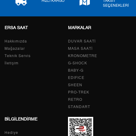
HIZLI KARGO
TAKSİT
SEÇENEKLERİ
9
475,49 ₺
4.279,41 ₺
ERSA SAAT
MARKALAR
Hakkımızda
DUVAR SAATİ
Taksit
Taksit Tutarı
Toplam Tutar
Mağazalar
MASA SAATİ
Tek Çekim
3.599,00 ₺
3.599,00 ₺
Teknik Servis
KRONOMETRE
İletişim
G-SHOCK
2
1.799,50 ₺
3.599,00 ₺
BABY-G
EDIFICE
3
1.258,83 ₺
3.776,49 ₺
SHEEN
PRO-TREK
4
963,02 ₺
3.852,08 ₺
RETRO
STANDART
5
786,07 ₺
3.930,35 ₺
BİLGİLENDİRME
6
668,71 ₺
4.012,26 ₺
Hediye
7
585,38 ₺
4.097,66 ₺