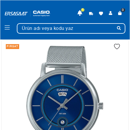
0
1
FIRSAT