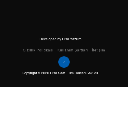
7
585,38 ₺
4.097,66 ₺
8
523,35 ₺
4.186,80 ₺
9
475,49 ₺
4.279,41 ₺
Developed by Ersa Yazılım
Gizlilik Politikası
Kullanım Şartları
İletişim
Taksit
Taksit Tutarı
Toplam Tutar
Copyright © 2020 Ersa Saat. Tüm Hakları Saklıdır.
Tek Çekim
3.599,00 ₺
3.599,00 ₺
2
1.799,50 ₺
3.599,00 ₺
3
1.258,83 ₺
3.776,49 ₺
4
963,02 ₺
3.852,08 ₺
5
786,07 ₺
3.930,35 ₺