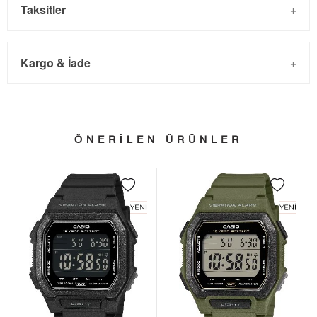
Taksitler
Kargo & İade
Kargo ve Sipariş
Taksit
Taksit Tutarı
Toplam Tutar
- Sipariş gönderimi 3 iş günü içinde yapılmaktadır. Resmi
Tek Çekim
7.228,55 ₺
7.228,55 ₺
ÖNERİLEN ÜRÜNLER
bayram tatillerinde verilen siparişler tatil bitiminde kargoya
2
3.614,28 ₺
7.228,56 ₺
verilir.
- İnternet mağazamızdan yapacağınız tüm alışverişlerde
3
2.528,35 ₺
7.585,05 ₺
Türkiye'nin her yerine 2.500₺ ve üzeri alışverişlerde Yurtiçi
4
1.934,22 ₺
7.736,88 ₺
Kargo ile ücretsiz gönderilir.
İade
5
1.578,80 ₺
7.894,00 ₺
- Kargonuz elinize ulaştığı tarihten itibaren 14 gün içerisinde
6
1.343,10 ₺
8.058,60 ₺
iade edebilirsiniz.