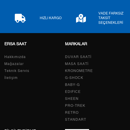
7
1.175,74 ₺
8.230,18 ₺
VADE FARKSIZ
HIZLI KARGO
TAKSİT
SEÇENEKLERİ
8
1.051,15 ₺
8.409,20 ₺
9
955,02 ₺
8.595,18 ₺
ERSA SAAT
MARKALAR
Hakkımızda
DUVAR SAATİ
Mağazalar
MASA SAATİ
Taksit
Taksit Tutarı
Toplam Tutar
Teknik Servis
KRONOMETRE
İletişim
G-SHOCK
Tek Çekim
7.228,55 ₺
7.228,55 ₺
BABY-G
2
3.614,28 ₺
7.228,56 ₺
EDIFICE
SHEEN
3
2.528,35 ₺
7.585,05 ₺
PRO-TREK
RETRO
4
1.934,22 ₺
7.736,88 ₺
STANDART
5
1.578,80 ₺
7.894,00 ₺