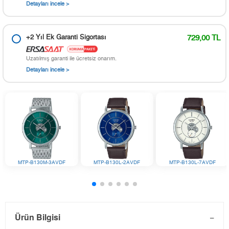
Detayları incele >
+2 Yıl Ek Garanti Sigortası
729,00 TL
Uzatılmış garanti ile ücretsiz onarım.
Detayları incele >
MTP-B130M-3AVDF
MTP-B130L-2AVDF
MTP-B130L-7AVDF
Ürün Bilgisi