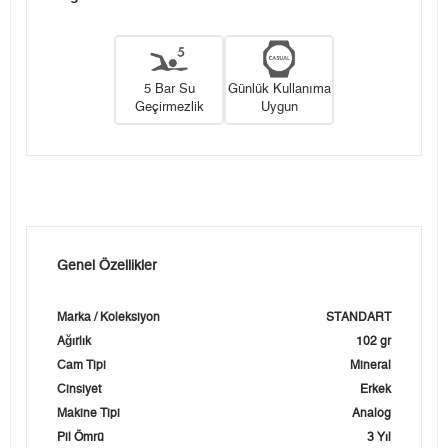
5 Bar Su
Günlük Kullanıma
Geçirmezlik
Uygun
Genel Özellikler
Marka / Koleksiyon
STANDART
Ağırlık
102 gr
Cam Tipi
Mineral
Cinsiyet
Erkek
Makine Tipi
Analog
Pil Ömrü
3 Yıl