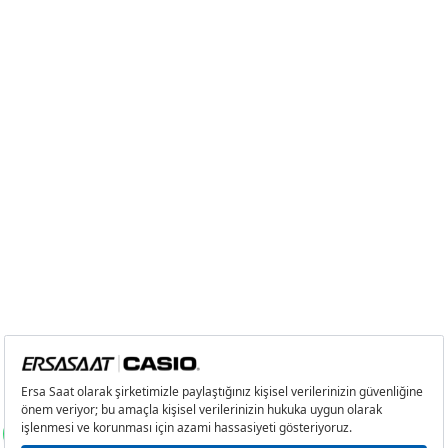
7
1.175,74 ₺
8.230,18 ₺
8
1.051,15 ₺
8.409,20 ₺
9
955,02 ₺
8.595,18 ₺
Taksit
Taksit Tutarı
Toplam Tutar
Tek Çekim
7.228,55 ₺
7.228,55 ₺
2
3.614,28 ₺
7.228,56 ₺
3
2.528,35 ₺
7.585,05 ₺
4
1.934,22 ₺
7.736,88 ₺
5
1.578,80 ₺
7.894,00 ₺