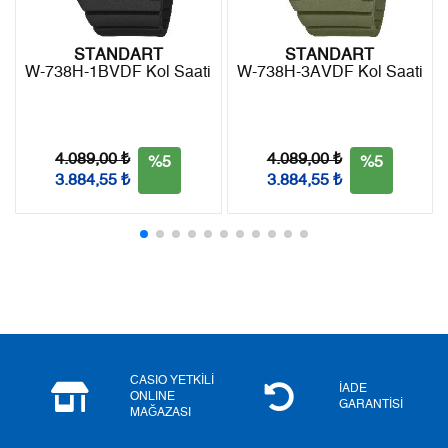
7
1.175,74 ₺
8.230,18 ₺
8
1.051,15 ₺
8.409,20 ₺
STANDART
STANDART
W-738H-1BVDF Kol Saati
W-738H-3AVDF Kol Saati
9
955,02 ₺
8.595,18 ₺
4.089,00 ₺
4.089,00 ₺
%5
%5
3.884,55 ₺
3.884,55 ₺
Taksit
Taksit Tutarı
Toplam Tutar
Tek Çekim
7.228,55 ₺
7.228,55 ₺
2
3.614,28 ₺
7.228,56 ₺
3
2.528,35 ₺
7.585,05 ₺
4
1.934,22 ₺
7.736,88 ₺
CASIO YETKİLİ
İADE
ONLINE
5
1.578,80 ₺
7.894,00 ₺
GARANTİSİ
MAĞAZASI
6
1.343,10 ₺
8.058,60 ₺