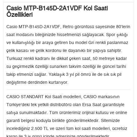
Casio MTP-B145D-2A1VDF Kol Saati
Özellikleri
Casio MTP-B145D-2A1VDF, Retro görüntüsü sayesinde 80’lerin
saat modasını bileğinizde hissetmenizi sağlayacak. Spor şıklığı
ve kullanışlılığı bir araya getiren bu model Gri renkli paslanmaz
çelik kasası ve çelik kordonu ile dayanıklı bir yapıya sahiptir.
Turkuaz renkli kadranı ile dikkat çeken saat, 50 metreye kadar
su geçirmezlik özelliği sunarken takvim özelliği ile güncel tarihi
takip etmenizi sağlar. Yaklaşık 3 yıl pil ömrü ile de sık sık pil
değiştirme derdinden kurtarıyor.
CASIO STANDART Kol Saati modelleri, CASIO markasının
Türkiye'deki tek yetkili distribütörü olan Ersa Saat garantisiyle
satışa sunulmaktadır. Tüm ürünlerimiz orijinal kutusu ve online
garanti belgesi koduyla birlikte gönderilmektedir. Sitemizde
incelediğiniz 2.500 TL ve üzeri tüm kol saati modelleri, ücretsiz
kargo ile 3 iş günü içinde adresinize gönderilmektedir.