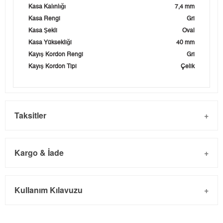
Kasa Kalınlığı
7,4 mm
Kasa Rengi
Gri
Kasa Şekli
Oval
Kasa Yüksekliği
40 mm
Kayış Kordon Rengi
Gri
Kayış Kordon Tipi
Çelik
Taksitler
Kargo & İade
Kargo ve Sipariş
Taksit
Taksit Tutarı
Toplam Tutar
Kullanım Kılavuzu
- Sipariş gönderimi 3 iş günü içinde yapılmaktadır. Resmi
Tek Çekim
5.585,05 ₺
5.585,05 ₺
bayram tatillerinde verilen siparişler tatil bitiminde kargoya