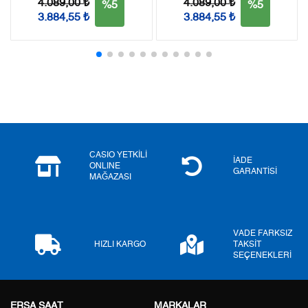
Tek Çekim
5.585,05 ₺
5.585,05 ₺
4.089,00 ₺
4.089,00 ₺
%5
%5
3.884,55 ₺
3.884,55 ₺
2
2.792,53 ₺
5.585,06 ₺
3
1.953,50 ₺
5.860,50 ₺
4
1.494,45 ₺
5.977,80 ₺
5
1.219,84 ₺
6.099,20 ₺
6
1.037,73 ₺
6.226,38 ₺
CASIO YETKİLİ
İADE
ONLINE
GARANTİSİ
MAĞAZASI
7
908,42 ₺
6.358,94 ₺
8
812,16 ₺
6.497,28 ₺
VADE FARKSIZ
9
737,88 ₺
6.640,92 ₺
HIZLI KARGO
TAKSİT
SEÇENEKLERİ
ERSA SAAT
MARKALAR
Taksit
Taksit Tutarı
Toplam Tutar