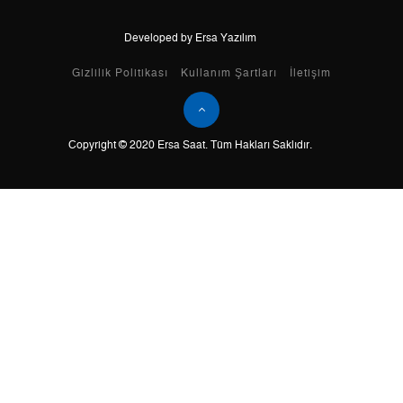
Developed by Ersa Yazılım
Taksit
Taksit Tutarı
Toplam Tutar
Gizlilik Politikası
Kullanım Şartları
İletişim
Tek Çekim
5.585,05 ₺
5.585,05 ₺
Copyright © 2020 Ersa Saat. Tüm Hakları Saklıdır.
2
2.792,53 ₺
5.585,06 ₺
3
1.953,50 ₺
5.860,50 ₺
4
1.494,45 ₺
5.977,80 ₺
5
1.219,84 ₺
6.099,20 ₺
6
1.037,73 ₺
6.226,38 ₺
7
908,42 ₺
6.358,94 ₺
8
812,16 ₺
6.497,28 ₺