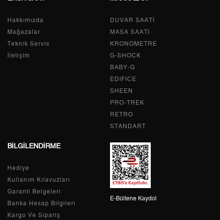
Hakkımızda
Tek Çekim
5.585,05 ₺
DUVAR SAATİ
5.585,05 ₺
Mağazalar
MASA SAATİ
2
2.792,53 ₺
5.585,06 ₺
Teknik Servis
KRONOMETRE
İletişim
G-SHOCK
3
1.953,50 ₺
5.860,50 ₺
BABY-G
EDIFICE
4
1.494,45 ₺
5.977,80 ₺
SHEEN
PRO-TREK
5
1.219,84 ₺
6.099,20 ₺
RETRO
6
1.037,73 ₺
6.226,38 ₺
STANDART
BİLGİLENDİRME
7
908,42 ₺
6.358,94 ₺
Hediye
8
812,16 ₺
6.497,28 ₺
Kullanım Kılavuzları
9
737,88 ₺
6.640,92 ₺
Garanti Belgeleri
E-Bültene Kaydol
Banka Hesap Bilgileri
Kargo Ve Sipariş