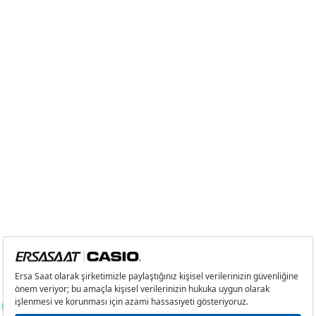
2
2.792,53 ₺
5.585,06 ₺
3
1.953,50 ₺
5.860,50 ₺
4
1.494,45 ₺
5.977,80 ₺
5
1.219,84 ₺
6.099,20 ₺
6
1.037,73 ₺
6.226,38 ₺
7
908,42 ₺
6.358,94 ₺
8
812,16 ₺
6.497,28 ₺
9
737,88 ₺
6.640,92 ₺
Taksit
Taksit Tutarı
Toplam Tutar