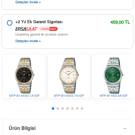
Detayları incele >
+2 Yıl Ek Garanti Sigortası
459,00 TL
Uzatılmış garanti ile ücretsiz onarım.
Detayları incele >
MTP-B145SG-1AVDF
MTP-B145SG-7AVDF
MTP-B145D-3AVDF
Ürün Bilgisi