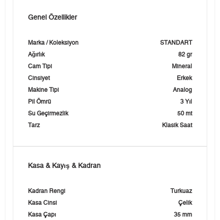
Genel Özellikler
Marka / Koleksiyon
STANDART
Ağırlık
82 gr
Cam Tipi
Mineral
Cinsiyet
Erkek
Makine Tipi
Analog
Pil Ömrü
3 Yıl
Su Geçirmezlik
50 mt
Tarz
Klasik Saat
Kasa & Kayış & Kadran
Kadran Rengi
Turkuaz
Kasa Cinsi
Çelik
Kasa Çapı
35 mm