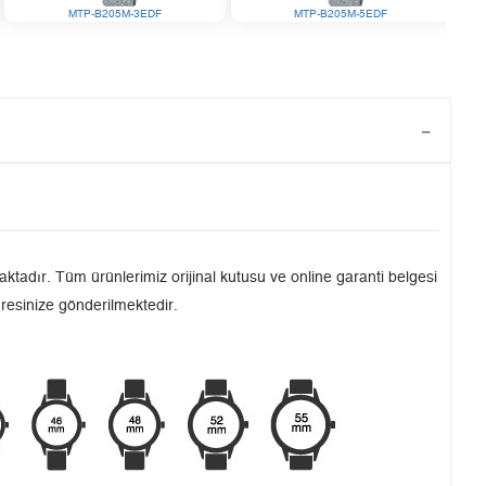
MTP-B205M-3EDF
MTP-B205M-5EDF
tadır. Tüm ürünlerimiz orijinal kutusu ve online garanti belgesi
dresinize gönderilmektedir.