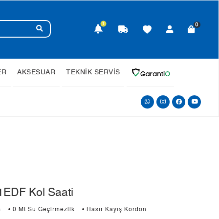
1
0
ER
AKSESUAR
TEKNİK SERVİS
EDF Kol Saati
m
• 0 Mt Su Geçirmezlik
• Hasır Kayış Kordon