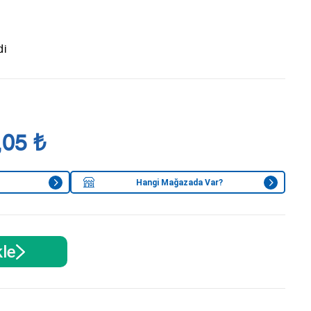
di
,05 ₺
Hangi Mağazada Var?
le