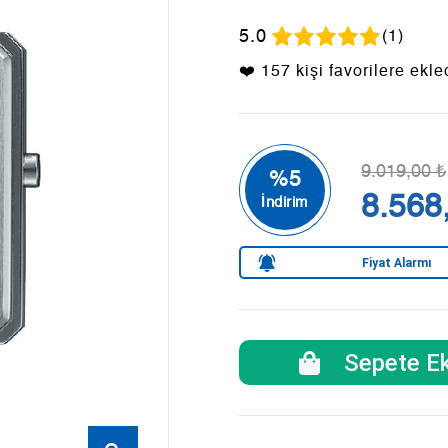
5.0
(1)
❤️ 157 kişi favorilere ekle
9.019,00 ₺
8.568
Fiyat Alarmı
Sepete Ek