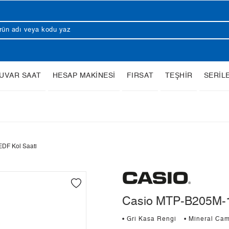
UVAR SAAT
HESAP MAKİNESİ
FIRSAT
TEŞHİR
SERİL
DF Kol Saati
Casio MTP-B205M-1
• Gri Kasa Rengi
• Mineral Ca