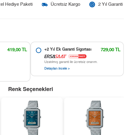
el Hediye Paketi
Ücretsiz Kargo
2 Yıl Garanti
419,00 TL
+2 Yıl Ek Garanti Sigortası
729,00 TL
Uzatılmış garanti ile ücretsiz onarım.
Detayları incele >
Renk Seçenekleri