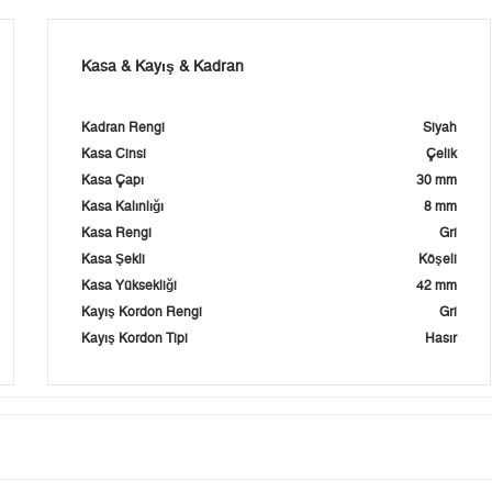
Kasa & Kayış & Kadran
Kadran Rengi
Siyah
Kasa Cinsi
Çelik
Kasa Çapı
30 mm
Kasa Kalınlığı
8 mm
Kasa Rengi
Gri
Kasa Şekli
Köşeli
Kasa Yüksekliği
42 mm
Kayış Kordon Rengi
Gri
Kayış Kordon Tipi
Hasır