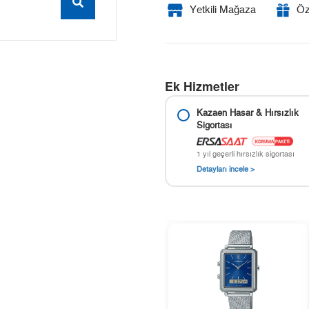
Yetkili Mağaza
Öz
Ek Hizmetler
Kazaen Hasar & Hırsızlık
Sigortası
1 yıl geçerli hırsızlık sigortası
Detayları incele >