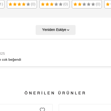
1)
(0)
(0)
(0)
9
1.131,99 ₺
10.187,91 ₺
Taksit
Taksit Tutarı
Toplam Tutar
Tek Çekim
8.568,05 ₺
8.568,05 ₺
2025
2
4.284,03 ₺
8.568,06 ₺
m cok beğendi
3
2.996,87 ₺
8.990,61 ₺
4
2.292,64 ₺
9.170,56 ₺
5
1.871,37 ₺
9.356,85 ₺
ÖNERİLEN ÜRÜNLER
6
1.591,98 ₺
9.551,88 ₺
7
1.393,61 ₺
9.755,27 ₺