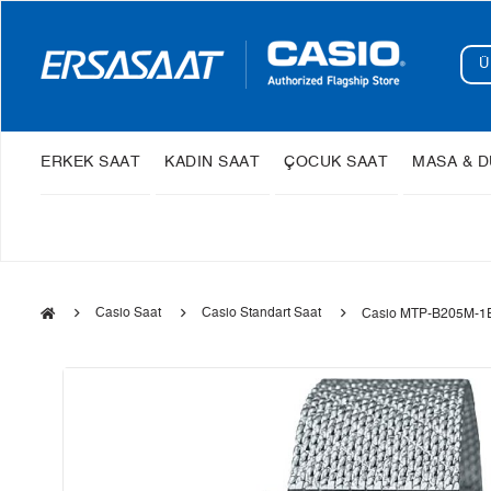
ERKEK SAAT
KADIN SAAT
ÇOCUK SAAT
MASA & D
Casio Saat
Casio Standart Saat
Casio MTP-B205M-1E