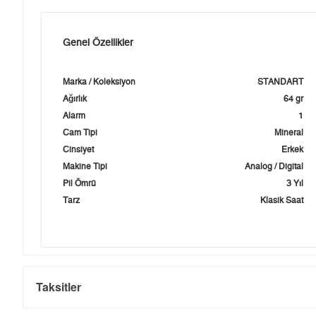
Genel Özellikler
Marka / Koleksiyon
STANDART
Ağırlık
64 gr
Alarm
1
Cam Tipi
Mineral
Cinsiyet
Erkek
Makine Tipi
Analog / Digital
Pil Ömrü
3 Yıl
Tarz
Klasik Saat
Taksitler