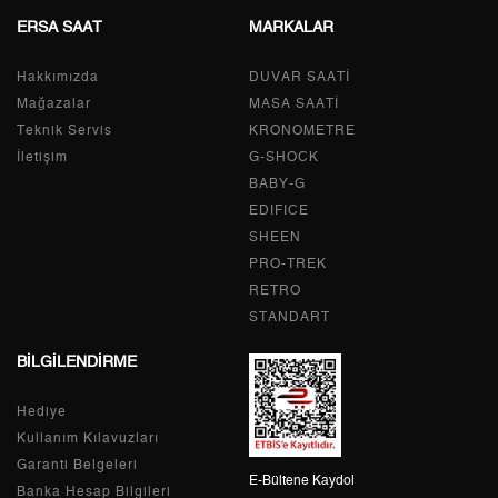
ERSA SAAT
MARKALAR
Tek Çekim
8.853,05 ₺
8.853,05 ₺
Hakkımızda
DUVAR SAATİ
2
4.426,53 ₺
8.853,06 ₺
Mağazalar
MASA SAATİ
Teknik Servis
KRONOMETRE
3
3.096,55 ₺
9.289,65 ₺
İletişim
G-SHOCK
BABY-G
4
2.368,90 ₺
9.475,60 ₺
EDIFICE
5
1.933,61 ₺
9.668,05 ₺
SHEEN
PRO-TREK
6
1.644,94 ₺
9.869,64 ₺
RETRO
STANDART
7
1.439,97 ₺
10.079,79 ₺
BİLGİLENDİRME
8
1.287,38 ₺
10.299,04 ₺
Hediye
9
1.169,65 ₺
10.526,85 ₺
Kullanım Kılavuzları
Garanti Belgeleri
E-Bültene Kaydol
Banka Hesap Bilgileri