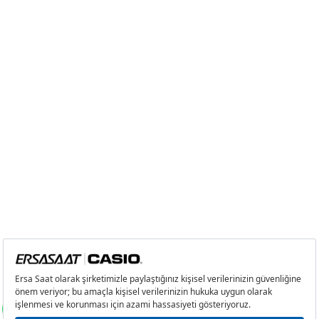
2
4.426,53 ₺
8.853,06 ₺
3
3.096,55 ₺
9.289,65 ₺
4
2.368,90 ₺
9.475,60 ₺
5
1.933,61 ₺
9.668,05 ₺
6
1.644,94 ₺
9.869,64 ₺
7
1.439,97 ₺
10.079,79 ₺
8
1.287,38 ₺
10.299,04 ₺
9
1.169,65 ₺
10.526,85 ₺
Taksit
Taksit Tutarı
Toplam Tutar