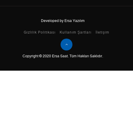
Developed by Ersa Yazılım
Taksit
Taksit Tutarı
Toplam Tutar
Gizlilik Politikası
Kullanım Şartları
İletişim
Tek Çekim
8.853,05 ₺
8.853,05 ₺
2
4.426,53 ₺
8.853,06 ₺
Copyright © 2020 Ersa Saat. Tüm Hakları Saklıdır.
3
3.096,55 ₺
9.289,65 ₺
4
2.368,90 ₺
9.475,60 ₺
5
1.933,61 ₺
9.668,05 ₺
6
1.644,94 ₺
9.869,64 ₺
7
1.439,97 ₺
10.079,79 ₺
8
1.287,38 ₺
10.299,04 ₺