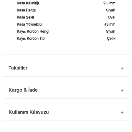
Kasa Kalınlığı
9,5 mm
Kasa Rengi
Siyah
Kasa Şekli
Oval
Kasa Yüksekliği
43 mm
Kayış Kordon Rengi
Siyah
Kayış Kordon Tipi
Çelik
Taksitler
Kargo & İade
Kargo ve Sipariş
Taksit
Taksit Tutarı
Toplam Tutar
Kullanım Kılavuzu
- Sipariş gönderimi 3 iş günü içinde yapılmaktadır. Resmi
Tek Çekim
8.853,05 ₺
8.853,05 ₺
bayram tatillerinde verilen siparişler tatil bitiminde kargoya