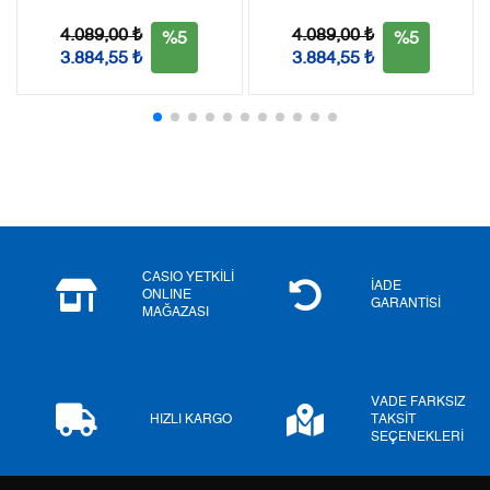
4.089,00 ₺
4.089,00 ₺
%5
%5
2
4.426,53 ₺
8.853,06 ₺
3.884,55 ₺
3.884,55 ₺
3
3.096,55 ₺
9.289,65 ₺
4
2.368,90 ₺
9.475,60 ₺
5
1.933,61 ₺
9.668,05 ₺
6
1.644,94 ₺
9.869,64 ₺
CASIO YETKİLİ
7
1.439,97 ₺
10.079,79 ₺
İADE
ONLINE
GARANTİSİ
MAĞAZASI
8
1.287,38 ₺
10.299,04 ₺
9
1.169,65 ₺
10.526,85 ₺
VADE FARKSIZ
HIZLI KARGO
TAKSİT
SEÇENEKLERİ
Taksit
Taksit Tutarı
Toplam Tutar