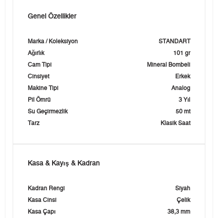
Genel Özellikler
Marka / Koleksiyon
STANDART
Ağırlık
101 gr
Cam Tipi
Mineral Bombeli
Cinsiyet
Erkek
Makine Tipi
Analog
Pil Ömrü
3 Yıl
Su Geçirmezlik
50 mt
Tarz
Klasik Saat
Kasa & Kayış & Kadran
Kadran Rengi
Siyah
Kasa Cinsi
Çelik
Kasa Çapı
38,3 mm