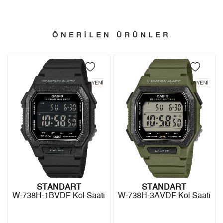
2
4.426,53 ₺
8.853,06 ₺
verilir.
- İnternet mağazamızdan yapacağınız tüm alışverişlerde
3
3.096,55 ₺
9.289,65 ₺
Türkiye'nin her yerine 2.500₺ ve üzeri alışverişlerde Yurtiçi
ÖNERİLEN ÜRÜNLER
4
2.368,90 ₺
9.475,60 ₺
Kargo ile ücretsiz gönderilir.
İade
5
1.933,61 ₺
9.668,05 ₺
- Kargonuz elinize ulaştığı tarihten itibaren 14 gün içerisinde
6
1.644,94 ₺
9.869,64 ₺
iade edebilirsiniz.
7
1.439,97 ₺
10.079,79 ₺
8
1.287,38 ₺
10.299,04 ₺
9
1.169,65 ₺
10.526,85 ₺
STANDART
STANDART
W-738H-1BVDF Kol Saati
W-738H-3AVDF Kol Saati
Taksit
Taksit Tutarı
Toplam Tutar
Tek Çekim
8.853,05 ₺
8.853,05 ₺