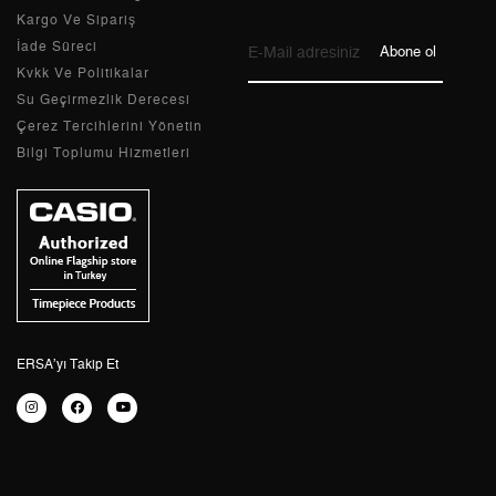
Kargo Ve Sipariş
Taksit
Taksit Tutarı
Toplam Tutar
İade Süreci
Abone ol
Kvkk Ve Politikalar
Tek Çekim
8.853,05 ₺
8.853,05 ₺
Su Geçirmezlik Derecesi
Çerez Tercihlerini Yönetin
2
4.426,53 ₺
8.853,06 ₺
Bilgi Toplumu Hizmetleri
3
3.096,55 ₺
9.289,65 ₺
4
2.368,90 ₺
9.475,60 ₺
5
1.933,61 ₺
9.668,05 ₺
6
1.644,94 ₺
9.869,64 ₺
ERSA’yı Takip Et
7
1.439,97 ₺
10.079,79 ₺
8
1.287,38 ₺
10.299,04 ₺
9
1.169,65 ₺
10.526,85 ₺