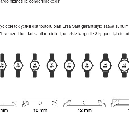
argo hizmeti ile gönderilmektedir.
ki tek yetkili distribütörü olan Ersa Saat garantisiyle satışa sunulmak
L ve üzeri tüm kol saati modelleri, ücretsiz kargo ile 3 iş günü içinde a