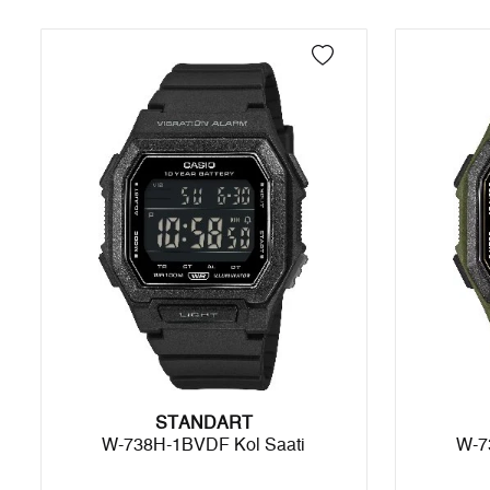
- İnternet mağazamızdan yapacağınız tüm alışverişlerde Türkiye'ni
2
4.079,78 ₺
8.159,56 ₺
İade
3
2.853,99 ₺
8.561,97 ₺
- Kargonuz elinize ulaştığı tarihten itibaren 14 gün içerisinde iade
4
2.183,33 ₺
8.733,32 ₺
5
1.782,14 ₺
8.910,70 ₺
6
1.516,08 ₺
9.096,48 ₺
7
1.327,17 ₺
9.290,19 ₺
8
1.186,53 ₺
9.492,24 ₺
9
1.078,02 ₺
9.702,18 ₺
STANDART
W-738H-1BVDF Kol Saati
W-7
Taksit
Taksit Tutarı
Toplam Tutar