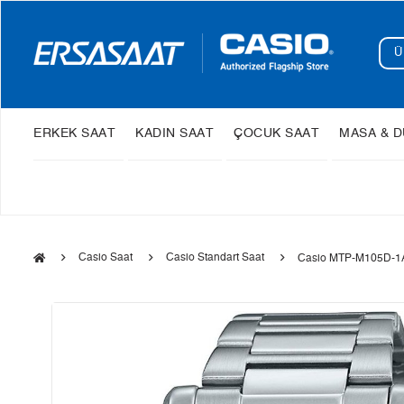
ERKEK SAAT
KADIN SAAT
ÇOCUK SAAT
MASA & D
Casio Saat
Casio Standart Saat
Casio MTP-M105D-1A