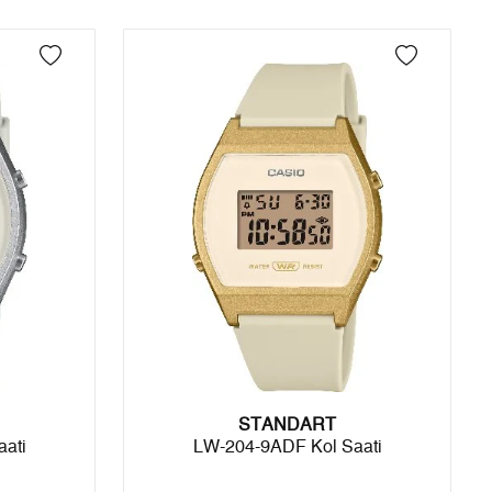
önderilir.
2
4.079,78 ₺
8.159,56 ₺
3
2.853,99 ₺
8.561,97 ₺
4
2.183,33 ₺
8.733,32 ₺
5
1.782,14 ₺
8.910,70 ₺
6
1.516,08 ₺
9.096,48 ₺
7
1.327,17 ₺
9.290,19 ₺
8
1.186,53 ₺
9.492,24 ₺
9
1.078,02 ₺
9.702,18 ₺
STANDART
ati
LW-204-9ADF Kol Saati
Taksit
Taksit Tutarı
Toplam Tutar