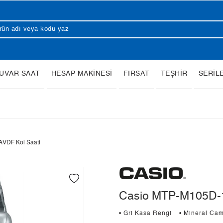
UVAR SAAT
HESAP MAKİNESİ
FIRSAT
TEŞHİR
SERİL
VDF Kol Saati
Casio MTP-M105D-1
• Gri Kasa Rengi
• Mineral Ca