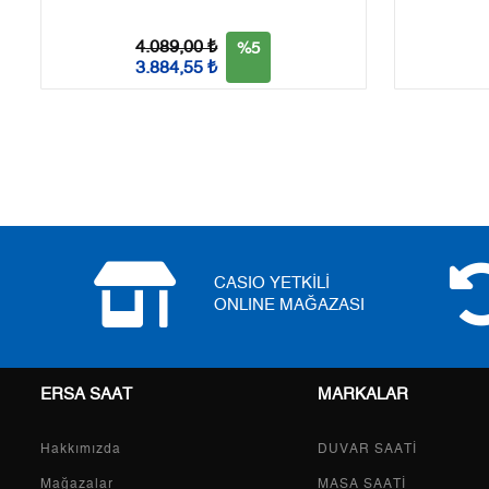
Tek Çekim
8.159,55 ₺
8.159,55 ₺
4.089,00 ₺
%5
2
4.079,78 ₺
8.159,56 ₺
3.884,55 ₺
3
2.853,99 ₺
8.561,97 ₺
4
2.183,33 ₺
8.733,32 ₺
5
1.782,14 ₺
8.910,70 ₺
6
1.516,08 ₺
9.096,48 ₺
CASIO YETKİLİ
7
1.327,17 ₺
9.290,19 ₺
ONLINE MAĞAZASI
8
1.186,53 ₺
9.492,24 ₺
9
1.078,02 ₺
9.702,18 ₺
ERSA SAAT
MARKALAR
Hakkımızda
DUVAR SAATİ
Mağazalar
MASA SAATİ