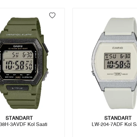
n her yerine 2.500₺ ve üzeri alışverişlerde Yurtiçi Kargo ile ücretsiz g
2
4.079,78 ₺
8.159,56 ₺
3
2.853,99 ₺
8.561,97 ₺
 edebilirsiniz.
4
2.183,33 ₺
8.733,32 ₺
5
1.782,14 ₺
8.910,70 ₺
6
1.516,08 ₺
9.096,48 ₺
7
1.327,17 ₺
9.290,19 ₺
8
1.186,53 ₺
9.492,24 ₺
9
1.078,02 ₺
9.702,18 ₺
STANDART
STANDART
38H-3AVDF Kol Saati
LW-204-7ADF Kol Sa
Taksit
Taksit Tutarı
Toplam Tutar