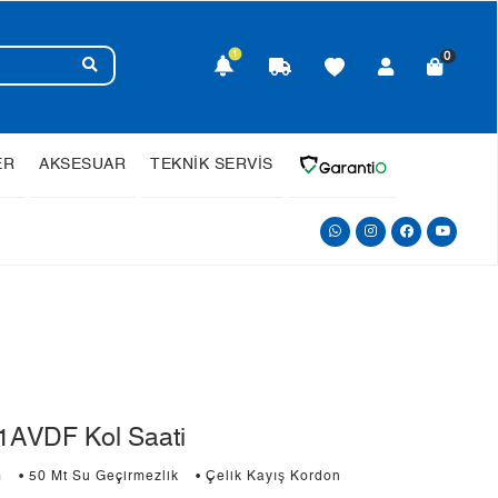
1
0
ER
AKSESUAR
TEKNİK SERVİS
AVDF Kol Saati
m
• 50 Mt Su Geçirmezlik
• Çelik Kayış Kordon