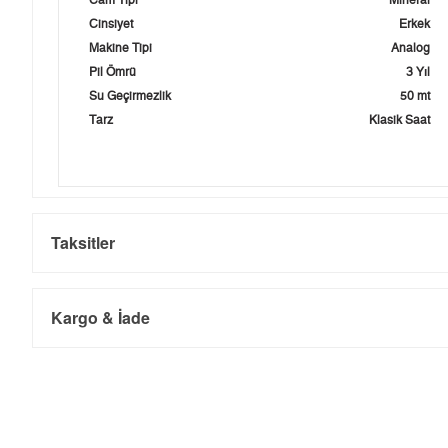
Cam Tipi
Mineral
Cinsiyet
Erkek
Makine Tipi
Analog
Pil Ömrü
3 Yıl
Su Geçirmezlik
50 mt
Tarz
Klasik Saat
Taksitler
Kargo & İade
Kargo ve Sipariş
Taksit
Taksit Tutarı
Toplam Tutar
Tek Çekim
8.159,55 ₺
8.159,55 ₺
- Sipariş gönderimi 3 iş günü içinde yapılmaktadır. Resmi bayram ta