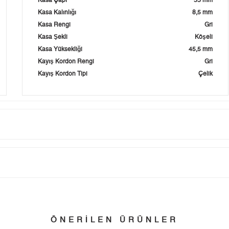
Kasa Çapı
33 mm
Kasa Kalınlığı
8,5 mm
Kasa Rengi
Gri
Kasa Şekli
Köşeli
Kasa Yüksekliği
45,5 mm
Kayış Kordon Rengi
Gri
Kayış Kordon Tipi
Çelik
Taksit
Taksit Tutarı
Toplam Tutar
Tek Çekim
8.159,55 ₺
8.159,55 ₺
tillerinde verilen siparişler tatil bitiminde kargoya verilir.
ÖNERİLEN ÜRÜNLER