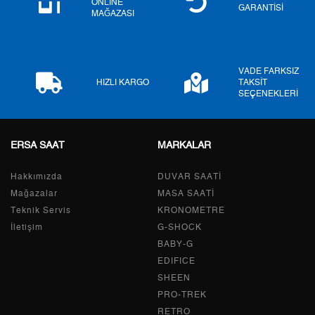
ONLINE
GARANTİSİ
MAĞAZASI
7
1.404,43 ₺
9.831,01 ₺
8
1.255,61 ₺
10.044,88 ₺
VADE FARKSIZ
9
1.140,78 ₺
10.267,02 ₺
HIZLI KARGO
TAKSİT
SEÇENEKLERİ
ERSA SAAT
MARKALAR
Taksit
Taksit Tutarı
Toplam Tutar
Hakkımızda
Tek Çekim
8.634,55 ₺
DUVAR SAATİ
8.634,55 ₺
Mağazalar
MASA SAATİ
2
4.317,28 ₺
8.634,56 ₺
Teknik Servis
KRONOMETRE
İletişim
G-SHOCK
3
3.020,13 ₺
9.060,39 ₺
BABY-G
EDIFICE
4
2.310,43 ₺
9.241,72 ₺
SHEEN
PRO-TREK
5
1.885,89 ₺
9.429,45 ₺
RETRO