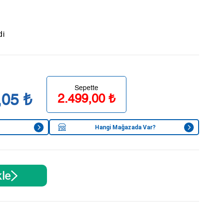
di
Sepette
,05 ₺
2.499,00 ₺
Hangi Mağazada Var?
le