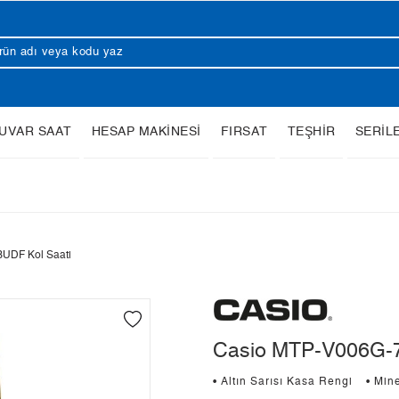
UVAR SAAT
HESAP MAKİNESİ
FIRSAT
TEŞHİR
SERİL
UDF Kol Saati
Casio MTP-V006G-7
• Altın Sarısı Kasa Rengi
• Min