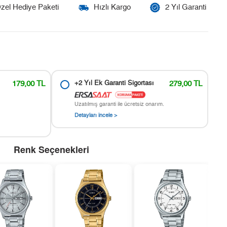
zel Hediye Paketi
Hızlı Kargo
2 Yıl Garanti
179,00 TL
+2 Yıl Ek Garanti Sigortası
279,00 TL
Uzatılmış garanti ile ücretsiz onarım.
Detayları incele >
Renk Seçenekleri