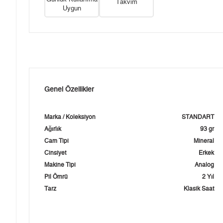
Takvim
Uygun
Genel Özellikler
Marka / Koleksiyon
STANDART
Ağırlık
93 gr
Cam Tipi
Mineral
Cinsiyet
Erkek
Makine Tipi
Analog
Pil Ömrü
2 Yıl
Tarz
Klasik Saat