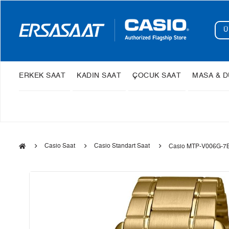
ERKEK SAAT
KADIN SAAT
ÇOCUK SAAT
MASA & D
Casio Saat
Casio Standart Saat
Casio MTP-V006G-7B