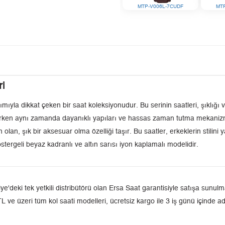
MTP-V006L-7CUDF
MT
i
la dikkat çeken bir saat koleksiyonudur. Bu serinin saatleri, şıklığı ve 
narken aynı zamanda dayanıklı yapıları ve hassas zaman tutma mekanizma
 olan, şık bir aksesuar olma özelliği taşır. Bu saatler, erkeklerin stilini
geli beyaz kadranlı ve altın sarısı iyon kaplamalı modelidir.
ki tek yetkili distribütörü olan Ersa Saat garantisiyle satışa sunulmak
L ve üzeri tüm kol saati modelleri, ücretsiz kargo ile 3 iş günü içinde a