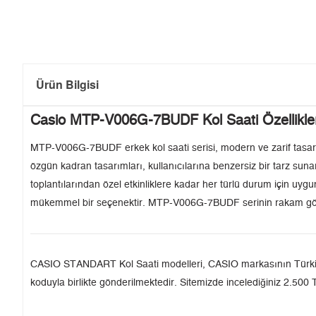
Ürün Bilgisi
Casio MTP-V006G-7BUDF Kol Saati Özellikler
MTP-V006G-7BUDF erkek kol saati serisi, modern ve zarif tasarımıy
özgün kadran tasarımları, kullanıcılarına benzersiz bir tarz su
toplantılarından özel etkinliklere kadar her türlü durum için uygun
mükemmel bir seçenektir. MTP-V006G-7BUDF serinin rakam göster
CASIO STANDART Kol Saati modelleri, CASIO markasının Türkiye'de
koduyla birlikte gönderilmektedir. Sitemizde incelediğiniz 2.500 T