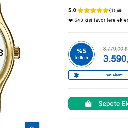
5.0
(1)
❤️ 543 kişi favorilere ekle
3.779,00 ₺
3.590
Fiyat Alarmı
Sepete Ek