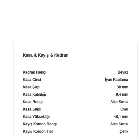
Kasa & Kayış & Kadran
Kadran Rengi
Beyaz
Kasa Cinsi
İyon Kaplama
Kasa Çapı
38 mm
Kasa Kalınlığı
9,4 mm
Kasa Rengi
Altın Sarısı
Kasa Şekli
Oval
Kasa Yüksekliği
45,1 mm
Kayış Kordon Rengi
Altın Sarısı
Kayış Kordon Tipi
Çelik