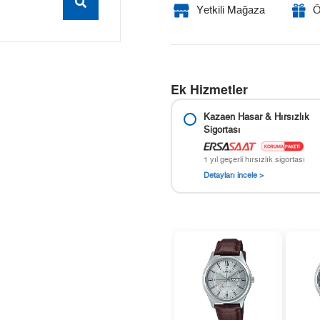
Yetkili Mağaza
Ö
Ek Hizmetler
Kazaen Hasar & Hırsızlık
Sigortası
1 yıl geçerli hırsızlık sigortası
Detayları incele >