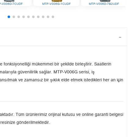
P-V006D-7CUDF
MTP-V006G-1CUDF
MTP-V006D-7B2UDF
fonksiyonelliği mükemmel bir şekilde birleştirir. Saatlerin
larıyla güvenilirlik sağlar. MTP-V006G serisi, iş
 yansıtmak ve zamansız bir şıklık elde etmek istedikleri her an için
tadır. Tüm ürünlerimiz orijinal kutusu ve online garanti belgesi
dresinize gönderilmektedir.