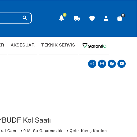
1
0
ER
AKSESUAR
TEKNİK SERVİS
BUDF Kol Saati
eral Cam
• 0 Mt Su Geçirmezlik
• Çelik Kayış Kordon