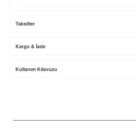
Taksitler
Kargo & İade
Kargo ve Sipariş
Taksit
Taksit Tutarı
Toplam Tutar
Kullanım Kılavuzu
Tek Çekim
3.590,05 ₺
3.590,05 ₺
- Sipariş gönderimi 3 iş günü içinde yapılmaktadır. Resmi bayram ta
- İnternet mağazamızdan yapacağınız tüm alışverişlerde Türkiye'ni
2
1.795,03 ₺
3.590,06 ₺
İade
3
1.255,70 ₺
3.767,10 ₺
- Kargonuz elinize ulaştığı tarihten itibaren 14 gün içerisinde iade
4
960,63 ₺
3.842,52 ₺
5
784,11 ₺
3.920,55 ₺