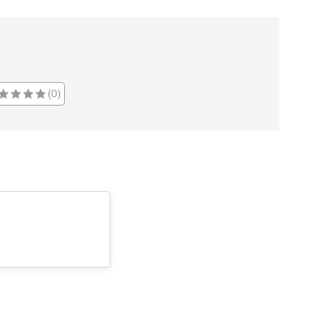
6
667,05 ₺
4.002,30 ₺
7
583,93 ₺
4.087,51 ₺
8
522,05 ₺
4.176,40 ₺
(0)
9
474,31 ₺
4.268,79 ₺
Taksit
Taksit Tutarı
Toplam Tutar
Tek Çekim
3.590,05 ₺
3.590,05 ₺
2
1.795,03 ₺
3.590,06 ₺
3
1.255,70 ₺
3.767,10 ₺
4
960,63 ₺
3.842,52 ₺