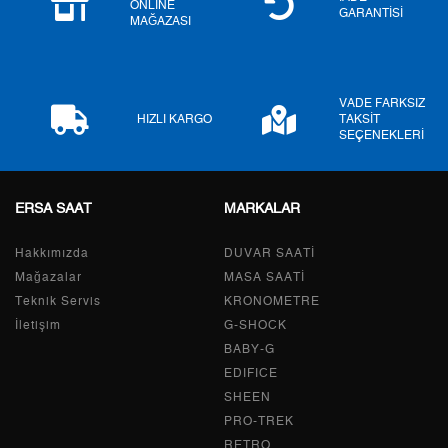
ONLINE
GARANTİSİ
MAĞAZASI
8
542,77 ₺
4.342,16 ₺
9
493,14 ₺
4.438,26 ₺
VADE FARKSIZ
HIZLI KARGO
TAKSİT
SEÇENEKLERİ
Taksit
Taksit Tutarı
Toplam Tutar
ERSA SAAT
MARKALAR
Tek Çekim
3.732,55 ₺
3.732,55 ₺
Hakkımızda
DUVAR SAATİ
2
1.866,28 ₺
3.732,56 ₺
Mağazalar
MASA SAATİ
Teknik Servis
KRONOMETRE
3
1.305,54 ₺
3.916,62 ₺
İletişim
G-SHOCK
BABY-G
4
998,76 ₺
3.995,04 ₺
EDIFICE
5
815,23 ₺
4.076,15 ₺
SHEEN
PRO-TREK
6
693,52 ₺
4.161,12 ₺
RETRO