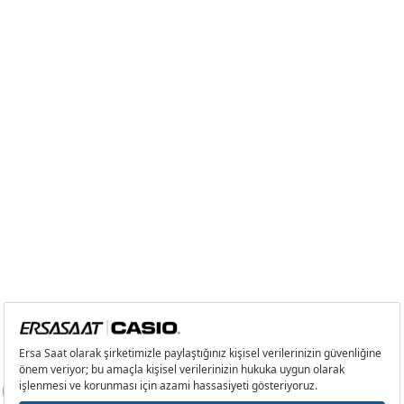
9
493,14 ₺
4.438,26 ₺
Taksit
Taksit Tutarı
Toplam Tutar
Tek Çekim
3.732,55 ₺
3.732,55 ₺
2
1.866,28 ₺
3.732,56 ₺
3
1.305,54 ₺
3.916,62 ₺
4
998,76 ₺
3.995,04 ₺
5
815,23 ₺
4.076,15 ₺
6
693,52 ₺
4.161,12 ₺
7
607,11 ₺
4.249,77 ₺
8
542,77 ₺
4.342,16 ₺