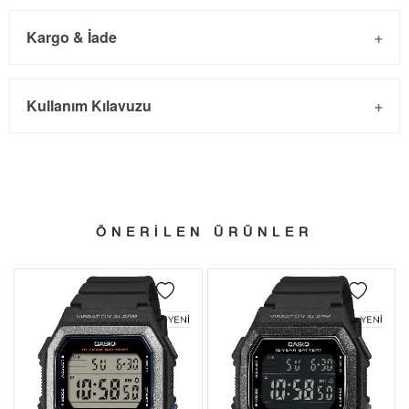
Kargo & İade
Kargo ve Sipariş
Taksit
Taksit Tutarı
Toplam Tutar
Kullanım Kılavuzu
- Sipariş gönderimi 3 iş günü içinde yapılmaktadır. Resmi
Tek Çekim
3.732,55 ₺
3.732,55 ₺
bayram tatillerinde verilen siparişler tatil bitiminde kargoya
2
1.866,28 ₺
3.732,56 ₺
verilir.
- İnternet mağazamızdan yapacağınız tüm alışverişlerde
3
1.305,54 ₺
3.916,62 ₺
Türkiye'nin her yerine 2.500₺ ve üzeri alışverişlerde Yurtiçi
ÖNERİLEN ÜRÜNLER
4
998,76 ₺
3.995,04 ₺
Kargo ile ücretsiz gönderilir.
İade
5
815,23 ₺
4.076,15 ₺
- Kargonuz elinize ulaştığı tarihten itibaren 14 gün içerisinde
6
693,52 ₺
4.161,12 ₺
iade edebilirsiniz.
7
607,11 ₺
4.249,77 ₺
8
542,77 ₺
4.342,16 ₺