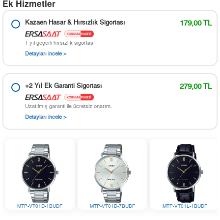
Ek Hizmetler
Kazaen Hasar & Hırsızlık Sigortası
179,00 TL
1 yıl geçerli hırsızlık sigortası
Detayları incele >
+2 Yıl Ek Garanti Sigortası
279,00 TL
Uzatılmış garanti ile ücretsiz onarım.
Detayları incele >
MTP-VT01D-1BUDF
MTP-VT01D-7BUDF
MTP-VT01L-1BUDF