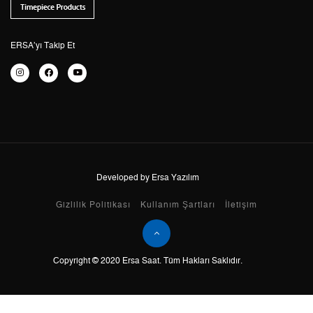
6
693,52 ₺
4.161,12 ₺
ERSA’yı Takip Et
7
607,11 ₺
4.249,77 ₺
8
542,77 ₺
4.342,16 ₺
9
493,14 ₺
4.438,26 ₺
Developed by Ersa Yazılım
Taksit
Taksit Tutarı
Toplam Tutar
Gizlilik Politikası
Kullanım Şartları
İletişim
Tek Çekim
3.732,55 ₺
3.732,55 ₺
2
1.866,28 ₺
3.732,56 ₺
Copyright © 2020 Ersa Saat. Tüm Hakları Saklıdır.
3
1.305,54 ₺
3.916,62 ₺
4
998,76 ₺
3.995,04 ₺