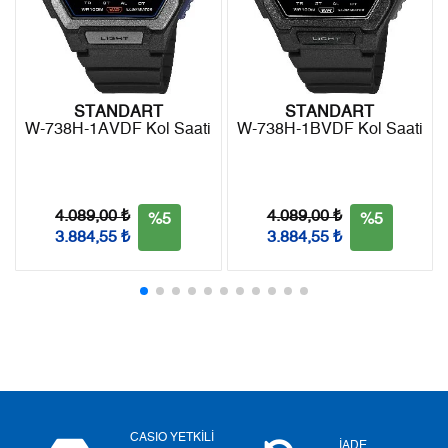
9
493,14 ₺
4.438,26 ₺
STANDART
STANDART
W-738H-1AVDF Kol Saati
W-738H-1BVDF Kol Saati
Taksit
Taksit Tutarı
Toplam Tutar
Tek Çekim
3.732,55 ₺
3.732,55 ₺
4.089,00 ₺
4.089,00 ₺
%5
%5
2
1.866,28 ₺
3.732,56 ₺
3.884,55 ₺
3.884,55 ₺
3
1.305,54 ₺
3.916,62 ₺
4
998,76 ₺
3.995,04 ₺
5
815,23 ₺
4.076,15 ₺
6
693,52 ₺
4.161,12 ₺
CASIO YETKİLİ
7
607,11 ₺
4.249,77 ₺
İADE