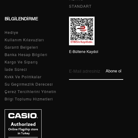
STANDART
7
607,11 ₺
4.249,77 ₺
BİLGİLENDİRME
8
542,77 ₺
4.342,16 ₺
Hediye
9
493,14 ₺
4.438,26 ₺
Kullanım Kılavuzları
Garanti Belgeleri
E-Bültene Kaydol
Banka Hesap Bilgileri
Kargo Ve Sipariş
Taksit
Taksit Tutarı
Toplam Tutar
İade Süreci
Abone ol
Kvkk Ve Politikalar
Tek Çekim
3.732,55 ₺
3.732,55 ₺
Su Geçirmezlik Derecesi
Çerez Tercihlerini Yönetin
2
1.866,28 ₺
3.732,56 ₺
Bilgi Toplumu Hizmetleri
3
1.305,54 ₺
3.916,62 ₺
4
998,76 ₺
3.995,04 ₺
5
815,23 ₺
4.076,15 ₺