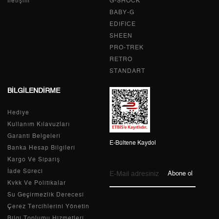
İletişim
G-SHOCK
BABY-G
4
3.309,44 ₺
13.237,76 ₺
EDIFICE
5
2.701,33 ₺
13.506,65 ₺
SHEEN
PRO-TREK
6
2.298,04 ₺
13.788,24 ₺
RETRO
STANDART
7
2.011,69 ₺
14.081,83 ₺
BİLGİLENDİRME
8
1.798,52 ₺
14.388,16 ₺
Hediye
9
1.634,04 ₺
14.706,36 ₺
Kullanım Kılavuzları
Garanti Belgeleri
E-Bültene Kaydol
Banka Hesap Bilgileri
Kargo Ve Sipariş
Taksit
Taksit Tutarı
Toplam Tutar
İade Süreci
Abone ol
Kvkk Ve Politikalar
Tek Çekim
12.368,05 ₺
12.368,05 ₺
Su Geçirmezlik Derecesi
Çerez Tercihlerini Yönetin
2
6.184,03 ₺
12.368,06 ₺
Bilgi Toplumu Hizmetleri