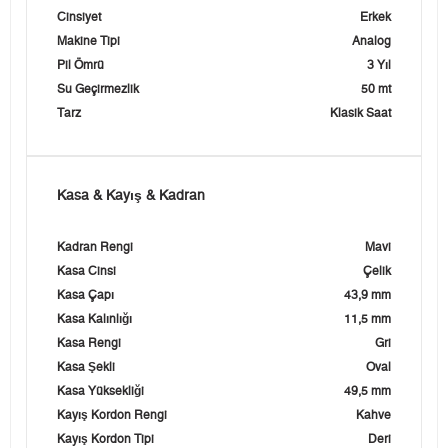
Cinsiyet
Erkek
Makine Tipi
Analog
Pil Ömrü
3 Yıl
Su Geçirmezlik
50 mt
Tarz
Klasik Saat
Kasa & Kayış & Kadran
Kadran Rengi
Mavi
Kasa Cinsi
Çelik
Kasa Çapı
43,9 mm
Kasa Kalınlığı
11,5 mm
Kasa Rengi
Gri
Kasa Şekli
Oval
Kasa Yüksekliği
49,5 mm
Kayış Kordon Rengi
Kahve
Kayış Kordon Tipi
Deri