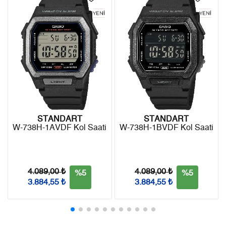
- Kargonuz elinize ulaştığı tarihten itibaren 14 gün içerisinde
6
2.298,04 ₺
13.788,24 ₺
iade edebilirsiniz.
7
2.011,69 ₺
14.081,83 ₺
8
1.798,52 ₺
14.388,16 ₺
9
1.634,04 ₺
14.706,36 ₺
STANDART
STANDART
W-738H-1AVDF Kol Saati
W-738H-1BVDF Kol Saati
Taksit
Taksit Tutarı
Toplam Tutar
Tek Çekim
12.368,05 ₺
12.368,05 ₺
4.089,00 ₺
4.089,00 ₺
%5
%5
2
6.184,03 ₺
12.368,06 ₺
3.884,55 ₺
3.884,55 ₺
3
4.326,01 ₺
12.978,03 ₺
4
3.309,44 ₺
13.237,76 ₺