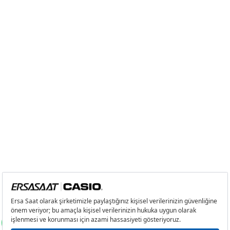
7
2.011,69 ₺
14.081,83 ₺
8
1.798,52 ₺
14.388,16 ₺
9
1.634,04 ₺
14.706,36 ₺
Taksit
Taksit Tutarı
Toplam Tutar
Tek Çekim
12.368,05 ₺
12.368,05 ₺
2
6.184,03 ₺
12.368,06 ₺
3
4.326,01 ₺
12.978,03 ₺
4
3.309,44 ₺
13.237,76 ₺
5
2.701,33 ₺
13.506,65 ₺