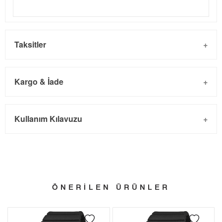
Taksitler
Kargo & İade
Kargo ve Sipariş
Taksit
Taksit Tutarı
Toplam Tutar
Kullanım Kılavuzu
- Sipariş gönderimi 3 iş günü içinde yapılmaktadır. Resmi
Tek Çekim
12.368,05 ₺
12.368,05 ₺
bayram tatillerinde verilen siparişler tatil bitiminde kargoya
2
6.184,03 ₺
12.368,06 ₺
verilir.
- İnternet mağazamızdan yapacağınız tüm alışverişlerde
3
4.326,01 ₺
12.978,03 ₺
Türkiye'nin her yerine 2.500₺ ve üzeri alışverişlerde Yurtiçi
ÖNERİLEN ÜRÜNLER
4
3.309,44 ₺
13.237,76 ₺
Kargo ile ücretsiz gönderilir.
İade
5
2.701,33 ₺
13.506,65 ₺