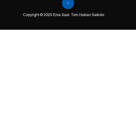
2
6.184,03 ₺
12.368,06 ₺
Copyright © 2020 Ersa Saat. Tüm Hakları Saklıdır.
3
4.326,01 ₺
12.978,03 ₺
4
3.309,44 ₺
13.237,76 ₺
5
2.701,33 ₺
13.506,65 ₺
6
2.298,04 ₺
13.788,24 ₺
7
2.011,69 ₺
14.081,83 ₺
8
1.798,52 ₺
14.388,16 ₺
9
1.634,04 ₺
14.706,36 ₺
Taksit
Taksit Tutarı
Toplam Tutar