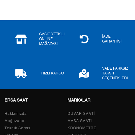
5
2.701,33 ₺
13.506,65 ₺
6
2.298,04 ₺
13.788,24 ₺
CASIO YETKİLİ
7
2.011,69 ₺
14.081,83 ₺
İADE
ONLINE
GARANTİSİ
MAĞAZASI
8
1.798,52 ₺
14.388,16 ₺
9
1.634,04 ₺
14.706,36 ₺
VADE FARKSIZ
HIZLI KARGO
TAKSİT
SEÇENEKLERİ
Taksit
Taksit Tutarı
Toplam Tutar
ERSA SAAT
MARKALAR
Tek Çekim
12.368,05 ₺
12.368,05 ₺
Hakkımızda
DUVAR SAATİ
2
6.184,03 ₺
12.368,06 ₺
Mağazalar
MASA SAATİ
Teknik Servis
KRONOMETRE
3
4.326,01 ₺
12.978,03 ₺