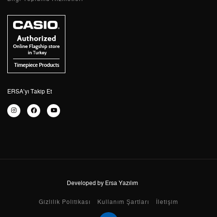
3
4.326,01 ₺
12.978,03 ₺
4
3.309,44 ₺
13.237,76 ₺
5
2.701,33 ₺
13.506,65 ₺
6
2.298,04 ₺
13.788,24 ₺
ERSA’yı Takip Et
7
2.011,69 ₺
14.081,83 ₺
8
1.798,52 ₺
14.388,16 ₺
9
1.634,04 ₺
14.706,36 ₺
Developed by Ersa Yazılım
Taksit
Taksit Tutarı
Toplam Tutar
Gizlilik Politikası
Kullanım Şartları
İletişim
Tek Çekim
12.368,05 ₺
12.368,05 ₺