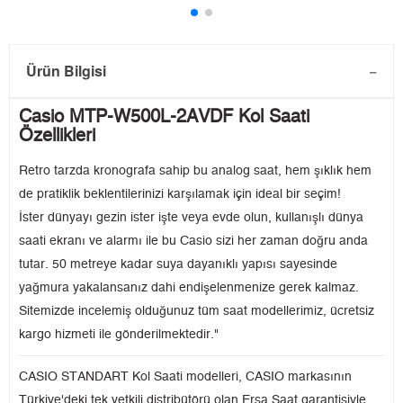
Ürün Bilgisi
Casio MTP-W500L-2AVDF Kol Saati
Özellikleri
Retro tarzda kronografa sahip bu analog saat, hem şıklık hem
de pratiklik beklentilerinizi karşılamak için ideal bir seçim!
İster dünyayı gezin ister işte veya evde olun, kullanışlı dünya
saati ekranı ve alarmı ile bu Casio sizi her zaman doğru anda
tutar. 50 metreye kadar suya dayanıklı yapısı sayesinde
yağmura yakalansanız dahi endişelenmenize gerek kalmaz.
Sitemizde incelemiş olduğunuz tüm saat modellerimiz, ücretsiz
kargo hizmeti ile gönderilmektedir."
CASIO STANDART Kol Saati modelleri, CASIO markasının
Türkiye'deki tek yetkili distribütörü olan Ersa Saat garantisiyle