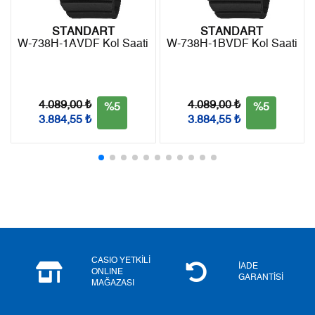
9
839,55 ₺
7.555,95 ₺
STANDART
STANDART
W-738H-1AVDF Kol Saati
W-738H-1BVDF Kol Saati
Taksit
Taksit Tutarı
Toplam Tutar
Tek Çekim
6.354,55 ₺
6.354,55 ₺
4.089,00 ₺
4.089,00 ₺
%5
%5
3.884,55 ₺
3.884,55 ₺
2
3.177,28 ₺
6.354,56 ₺
3
2.222,65 ₺
6.667,95 ₺
4
1.700,35 ₺
6.801,40 ₺
5
1.387,91 ₺
6.939,55 ₺
6
1.180,70 ₺
7.084,20 ₺
CASIO YETKİLİ
İADE
ONLINE
GARANTİSİ
MAĞAZASI
7
1.033,58 ₺
7.235,06 ₺
8
924,06 ₺
7.392,48 ₺