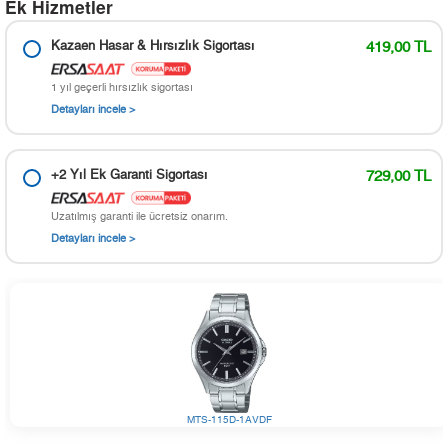
Ek Hizmetler
Kazaen Hasar & Hırsızlık Sigortası
419,00 TL
1 yıl geçerli hırsızlık sigortası
Detayları incele >
+2 Yıl Ek Garanti Sigortası
729,00 TL
Uzatılmış garanti ile ücretsiz onarım.
Detayları incele >
MTS-115D-1AVDF