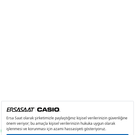
Taksit
Taksit Tutarı
Toplam Tutar
Tek Çekim
6.354,55 ₺
6.354,55 ₺
2
3.177,28 ₺
6.354,56 ₺
3
2.222,65 ₺
6.667,95 ₺
4
1.700,35 ₺
6.801,40 ₺
5
1.387,91 ₺
6.939,55 ₺
6
1.180,70 ₺
7.084,20 ₺
7
1.033,58 ₺
7.235,06 ₺
8
924,06 ₺
7.392,48 ₺