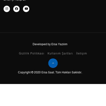
7
1.033,58 ₺
7.235,06 ₺
8
924,06 ₺
7.392,48 ₺
9
839,55 ₺
7.555,95 ₺
Developed by Ersa Yazılım
Taksit
Taksit Tutarı
Toplam Tutar
Gizlilik Politikası
Kullanım Şartları
İletişim
Tek Çekim
6.354,55 ₺
6.354,55 ₺
Copyright © 2020 Ersa Saat. Tüm Hakları Saklıdır.
2
3.177,28 ₺
6.354,56 ₺
3
2.222,65 ₺
6.667,95 ₺
4
1.700,35 ₺
6.801,40 ₺
5
1.387,91 ₺
6.939,55 ₺