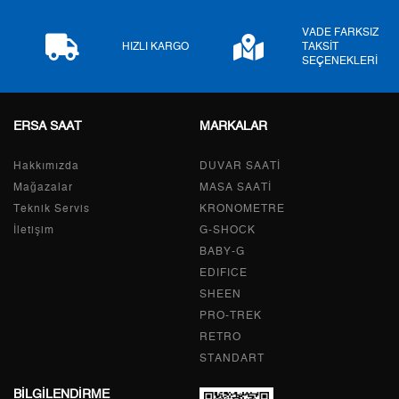
VADE FARKSIZ
9
839,55 ₺
7.555,95 ₺
HIZLI KARGO
TAKSİT
SEÇENEKLERİ
ERSA SAAT
MARKALAR
Taksit
Taksit Tutarı
Toplam Tutar
Hakkımızda
Tek Çekim
6.354,55 ₺
DUVAR SAATİ
6.354,55 ₺
Mağazalar
MASA SAATİ
2
3.177,28 ₺
6.354,56 ₺
Teknik Servis
KRONOMETRE
İletişim
G-SHOCK
3
2.222,65 ₺
6.667,95 ₺
BABY-G
EDIFICE
4
1.700,35 ₺
6.801,40 ₺
SHEEN
PRO-TREK
5
1.387,91 ₺
6.939,55 ₺
RETRO
6
1.180,70 ₺
7.084,20 ₺
STANDART
BİLGİLENDİRME
7
1.033,58 ₺
7.235,06 ₺