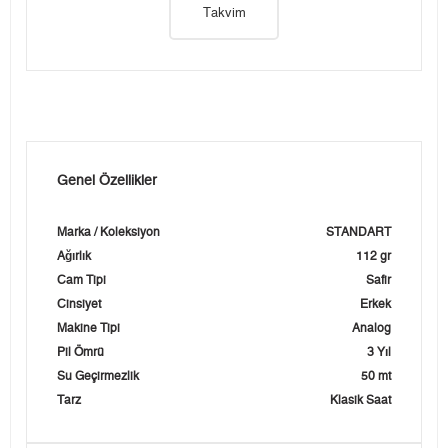
Takvim
Genel Özellikler
Marka / Koleksiyon
STANDART
Ağırlık
112 gr
Cam Tipi
Safir
Cinsiyet
Erkek
Makine Tipi
Analog
Pil Ömrü
3 Yıl
Su Geçirmezlik
50 mt
Tarz
Klasik Saat