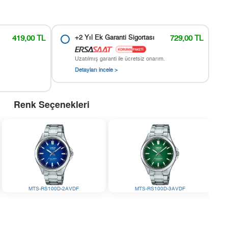
419,00 TL
+2 Yıl Ek Garanti Sigortası
729,00 TL
Uzatılmış garanti ile ücretsiz onarım.
Detayları incele >
Renk Seçenekleri
MTS-RS100D-2AVDF
MTS-RS100D-3AVDF