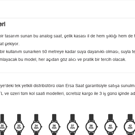
ri
ir tasarım sunan bu analog saat, çelik kasası il de hem şıklığı hem de fo
at çekiyor.
ü bir kullanım sunarken 50 metreye kadar suya dayanıklı olması, suyla 
ayacak bu model, her açıdan göz alıcı ve pratik bir tercih olacak.
ki tek yetkili distribütörü olan Ersa Saat garantisiyle satışa sunulmak
L ve üzeri tüm kol saati modelleri, ücretsiz kargo ile 3 iş günü içinde a