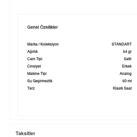
Genel Özellikler
Marka / Koleksiyon
STANDART
Ağırlık
54 gr
Cam Tipi
Safir
Cinsiyet
Erkek
Makine Tipi
Analog
Su Geçirmezlik
50 mt
Tarz
Klasik Saat
Taksitler