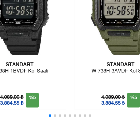
8
1.424,14 ₺
11.393,12 ₺
9
1.293,90 ₺
11.645,10 ₺
Taksit
Taksit Tutarı
Toplam Tutar
STANDART
Tek Çekim
9.793,55 ₺
9.793,55 ₺
STANDART
38H-1BVDF Kol Saati
W-738H-3AVDF Kol S
2
4.896,78 ₺
9.793,56 ₺
3
3.425,52 ₺
10.276,56 ₺
4.089,00 ₺
4.089,00 ₺
%5
%5
3.884,55 ₺
3.884,55 ₺
4
2.620,56 ₺
10.482,24 ₺
5
2.139,03 ₺
10.695,15 ₺
6
1.819,69 ₺
10.918,14 ₺