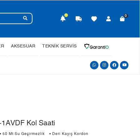
1
0
ER
AKSESUAR
TEKNİK SERVİS
1AVDF Kol Saati
• 50 Mt Su Geçirmezlik
• Deri Kayış Kordon