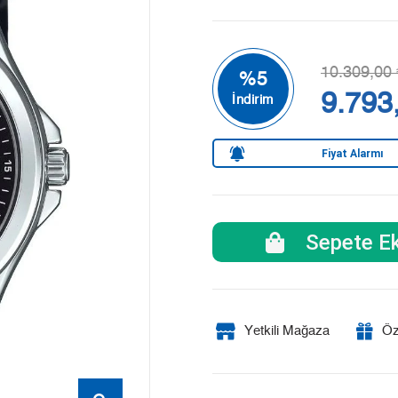
10.309,00 
9.793
Fiyat Alarmı
Sepete Ek
Yetkili Mağaza
Öz