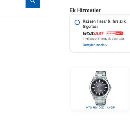
Ek Hizmetler
Kazaen Hasar & Hırsızlık
Sigortası
1 yıl geçerli hırsızlık sigortası
Detayları incele >
MTS-RS100D-1AVDF