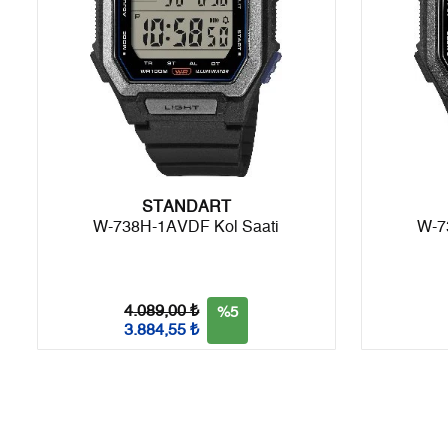
8
1.424,14 ₺
11.393,12 ₺
9
1.293,90 ₺
11.645,10 ₺
Taksit
Taksit Tutarı
Toplam Tutar
STANDART
Tek Çekim
9.793,55 ₺
9.793,55 ₺
W-738H-1AVDF Kol Saati
W-7
2
4.896,78 ₺
9.793,56 ₺
3
3.425,52 ₺
10.276,56 ₺
4.089,00 ₺
%5
3.884,55 ₺
4
2.620,56 ₺
10.482,24 ₺
5
2.139,03 ₺
10.695,15 ₺
6
1.819,69 ₺
10.918,14 ₺