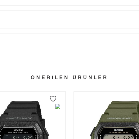
Taksit
Taksit Tutarı
Toplam Tutar
Tek Çekim
9.793,55 ₺
9.793,55 ₺
tillerinde verilen siparişler tatil bitiminde kargoya verilir.
n her yerine 2.500₺ ve üzeri alışverişlerde Yurtiçi Kargo ile ücretsiz g
2
4.896,78 ₺
9.793,56 ₺
ÖNERİLEN ÜRÜNLER
3
3.425,52 ₺
10.276,56 ₺
 edebilirsiniz.
4
2.620,56 ₺
10.482,24 ₺
5
2.139,03 ₺
10.695,15 ₺
6
1.819,69 ₺
10.918,14 ₺
7
1.592,94 ₺
11.150,58 ₺