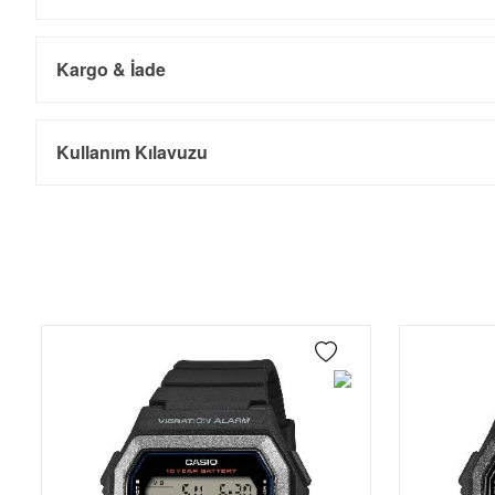
Kargo & İade
Kargo ve Sipariş
Taksit
Taksit Tutarı
Toplam Tutar
Kullanım Kılavuzu
Tek Çekim
9.793,55 ₺
9.793,55 ₺
- Sipariş gönderimi 3 iş günü içinde yapılmaktadır. Resmi bayram ta
- İnternet mağazamızdan yapacağınız tüm alışverişlerde Türkiye'ni
2
4.896,78 ₺
9.793,56 ₺
İade
3
3.425,52 ₺
10.276,56 ₺
- Kargonuz elinize ulaştığı tarihten itibaren 14 gün içerisinde iade
4
2.620,56 ₺
10.482,24 ₺
5
2.139,03 ₺
10.695,15 ₺
6
1.819,69 ₺
10.918,14 ₺
7
1.592,94 ₺
11.150,58 ₺