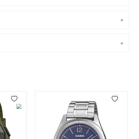
Taksit
Taksit Tutarı
Toplam Tutar
Tek Çekim
9.793,55 ₺
9.793,55 ₺
önderilir.
2
4.896,78 ₺
9.793,56 ₺
3
3.425,52 ₺
10.276,56 ₺
4
2.620,56 ₺
10.482,24 ₺
5
2.139,03 ₺
10.695,15 ₺
6
1.819,69 ₺
10.918,14 ₺
7
1.592,94 ₺
11.150,58 ₺