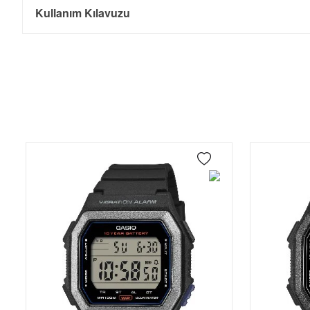
Taksit
Taksit Tutarı
Toplam Tutar
Kullanım Kılavuzu
Tek Çekim
2.222,05 ₺
2.222,05 ₺
- Sipariş gönderimi 3 iş günü içinde yapılmaktadır. Resmi bayram ta
- İnternet mağazamızdan yapacağınız tüm alışverişlerde Türkiye'ni
2
1.111,03 ₺
2.222,06 ₺
İade
3
777,21 ₺
2.331,63 ₺
- Kargonuz elinize ulaştığı tarihten itibaren 14 gün içerisinde iade
4
594,58 ₺
2.378,32 ₺
5
485,32 ₺
2.426,60 ₺
6
412,87 ₺
2.477,22 ₺
7
361,42 ₺
2.529,94 ₺
8
323,12 ₺
2.584,96 ₺
9
293,57 ₺
2.642,13 ₺