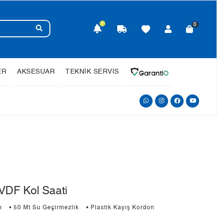
1
0
ER
AKSESUAR
TEKNİK SERVİS
DF Kol Saati
m
• 50 Mt Su Geçirmezlik
• Plastik Kayış Kordon