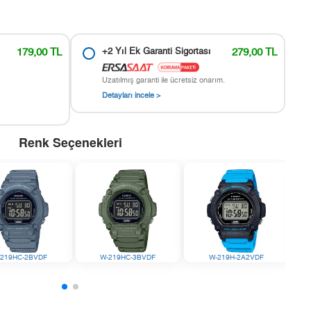
179,00 TL
+2 Yıl Ek Garanti Sigortası
279,00 TL
Uzatılmış garanti ile ücretsiz onarım.
Detayları incele >
Renk Seçenekleri
-219HC-2BVDF
W-219HC-3BVDF
W-219H-2A2VDF