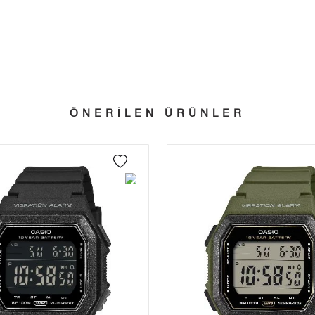
Taksit
Taksit Tutarı
Toplam Tutar
Tek Çekim
2.222,05 ₺
2.222,05 ₺
tillerinde verilen siparişler tatil bitiminde kargoya verilir.
n her yerine 2.500₺ ve üzeri alışverişlerde Yurtiçi Kargo ile ücretsiz g
2
1.111,03 ₺
2.222,06 ₺
3
777,21 ₺
2.331,63 ₺
ÖNERİLEN ÜRÜNLER
 edebilirsiniz.
4
594,58 ₺
2.378,32 ₺
5
485,32 ₺
2.426,60 ₺
6
412,87 ₺
2.477,22 ₺
7
361,42 ₺
2.529,94 ₺
8
323,12 ₺
2.584,96 ₺
9
293,57 ₺
2.642,13 ₺