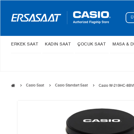
ERKEK SAAT
KADIN SAAT
ÇOCUK SAAT
MASA & D
Casio Saat
Casio Standart Saat
Casio W-219HC-8BVD