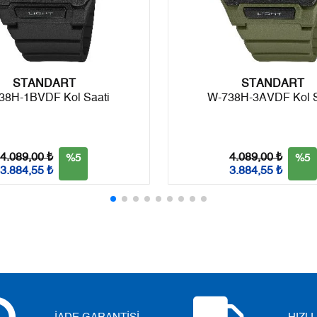
Taksit
Taksit Tutarı
Toplam Tutar
Tek Çekim
2.222,05 ₺
2.222,05 ₺
STANDART
STANDART
2
1.111,03 ₺
2.222,06 ₺
38H-1BVDF Kol Saati
W-738H-3AVDF Kol S
3
777,21 ₺
2.331,63 ₺
4
594,58 ₺
2.378,32 ₺
4.089,00 ₺
4.089,00 ₺
%5
%5
3.884,55 ₺
3.884,55 ₺
5
485,32 ₺
2.426,60 ₺
6
412,87 ₺
2.477,22 ₺
7
361,42 ₺
2.529,94 ₺
8
323,12 ₺
2.584,96 ₺
9
293,57 ₺
2.642,13 ₺