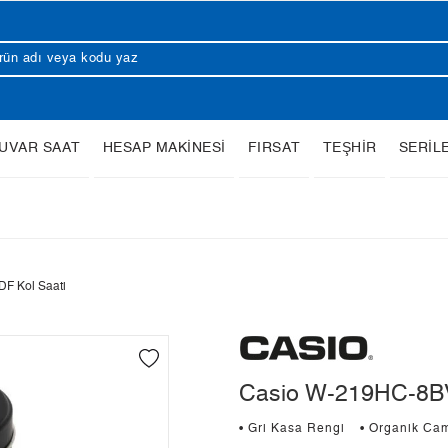
UVAR SAAT
HESAP MAKİNESİ
FIRSAT
TEŞHİR
SERİL
F Kol Saati
Casio W-219HC-8BV
• Gri Kasa Rengi
• Organik Ca