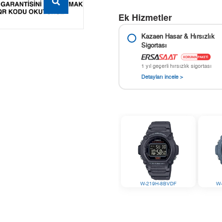
Ek Hizmetler
Kazaen Hasar & Hırsızlık
Sigortası
1 yıl geçerli hırsızlık sigortası
Detayları incele >
W-219H-8BVDF
W