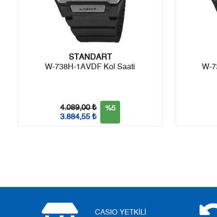
Taksit
Taksit Tutarı
Toplam Tutar
Tek Çekim
2.222,05 ₺
2.222,05 ₺
STANDART
2
1.111,03 ₺
2.222,06 ₺
W-738H-1AVDF Kol Saati
W-7
3
777,21 ₺
2.331,63 ₺
4
594,58 ₺
2.378,32 ₺
4.089,00 ₺
%5
3.884,55 ₺
5
485,32 ₺
2.426,60 ₺
6
412,87 ₺
2.477,22 ₺
7
361,42 ₺
2.529,94 ₺
8
323,12 ₺
2.584,96 ₺
9
293,57 ₺
2.642,13 ₺
CASIO YETKİLİ