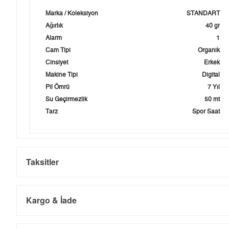
Marka / Koleksiyon
STANDART
Ağırlık
40 gr
Alarm
1
Cam Tipi
Organik
Cinsiyet
Erkek
Makine Tipi
Digital
Pil Ömrü
7 Yıl
Su Geçirmezlik
50 mt
Tarz
Spor Saat
Taksitler
Kargo & İade
Kargo ve Sipariş