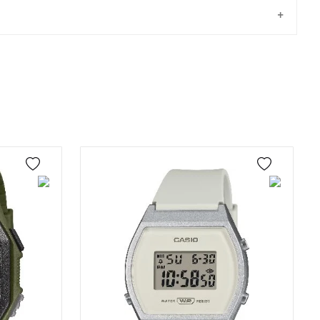
Taksit
Taksit Tutarı
Toplam Tutar
Tek Çekim
2.222,05 ₺
2.222,05 ₺
önderilir.
2
1.111,03 ₺
2.222,06 ₺
3
777,21 ₺
2.331,63 ₺
4
594,58 ₺
2.378,32 ₺
5
485,32 ₺
2.426,60 ₺
6
412,87 ₺
2.477,22 ₺
7
361,42 ₺
2.529,94 ₺
8
323,12 ₺
2.584,96 ₺
9
293,57 ₺
2.642,13 ₺