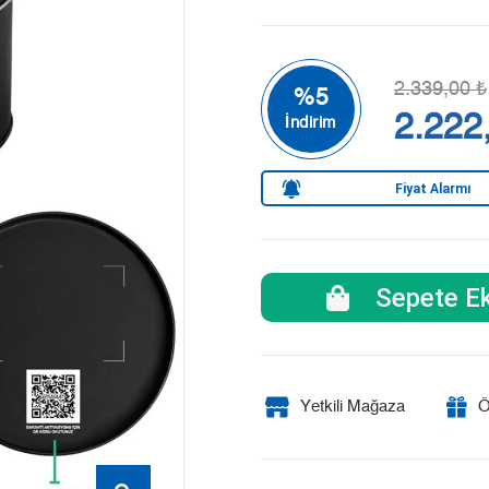
2.339,00 ₺
2.222
Fiyat Alarmı
Sepete Ek
Yetkili Mağaza
Ö